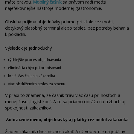
máte pravdu.
Mobilný čašník
sa právom radí medzi
najefektívnejšie nástroje modernej gastronómie.
Obsluha prijíma objednávky priamo pri stole cez mobil,
dotykový platobný terminál alebo tablet, bez potreby behania
k pokladni.
Výsledok je jednoduchý:
rýchlejšie proces objednávania
eliminácia chýb pri prepisovaní
kratší čas čakania zákazníka
viac obslúžených stolov za smenu
V praxi to znamená, že čašník trávi viac času pri hosťoch a
menej času „logistikou“. A to sa priamo odráža na tržbách aj
spokojnosti zákazníkov.
Zobrazenie menu, objednávky aj platby cez mobil zákazníka
Žiaden zákazník dnes nechce čakať. A už vôbec nie na jedálny