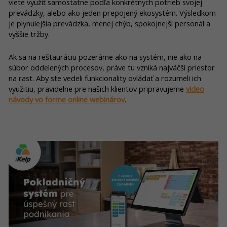
viete využiť samostatne podľa konkrétnych potrieb svojej
prevádzky, alebo ako jeden prepojený ekosystém. Výsledkom
je plynulejšia prevádzka, menej chýb, spokojnejší personál a
vyššie tržby.
Ak sa na reštauráciu pozeráme ako na systém, nie ako na
súbor oddelených procesov, práve tu vzniká najväčší priestor
na rast. Aby ste vedeli funkcionality ovládať a rozumeli ich
využitiu, pravidelne pre našich klientov pripravujeme
video
návody vo forme online webinárov
.