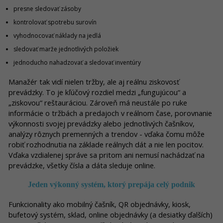
presne sledovať zásoby
kontrolovať spotrebu surovín
vyhodnocovať náklady na jedlá
sledovať marže jednotlivých položiek
jednoducho nahadzovať a sledovať inventúry
Manažér tak vidí nielen tržby, ale aj reálnu ziskovosť
prevádzky. To je kľúčový rozdiel medzi „fungujúcou“ a
„ziskovou“ reštauráciou. Zároveň má neustále po ruke
informácie o tržbách a predajoch v reálnom čase, porovnanie
výkonnosti svojej prevádzky alebo jednotlivých čašníkov,
analýzy rôznych premenných a trendov - vďaka čomu môže
robiť rozhodnutia na základe reálnych dát a nie len pocitov.
Vďaka vzdialenej správe sa pritom ani nemusí nachádzať na
prevádzke, všetky čísla a dáta sleduje online.
Jeden výkonný systém, ktorý prepája celý podnik
Funkcionality ako mobilný čašník, QR objednávky, kiosk,
bufetový systém, sklad, online objednávky (a desiatky ďalších)