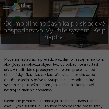

Blog
Od mobilného čašníka po skladové
hospodárstvo. Využite systém iKelp
naplno
Moderná reštauračná prevádzka už dávno nestojí len na tom,
ako rýchlo sa nahádžu objednávky do pokladnice a vystaví
účet. V realite ide o prepojený ekosystém procesov - od
objednávky zákazníka, cez kuchyňu, sklad, obsluhu až po
doručenie jedla. A práve tu vstupuje do hry pokladničný
systém iKelp, ktorý nie je len „pokladňa“, ale komplexný
nástroj na riadenie prevádzky.
Cieľom nie je mať viac technológií, ale menej chaosu. Menej
chýb. Rýchlejšiu obsluhu. A v konečnom dôsledku vyššie tržby.