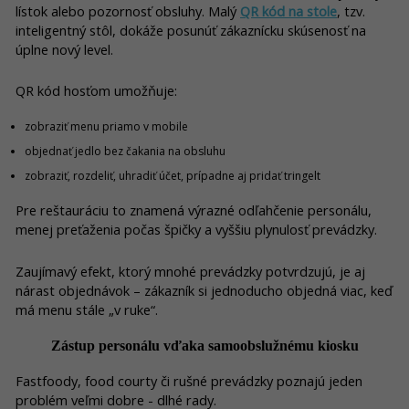
lístok alebo pozornosť obsluhy. Malý
QR kód na stole
, tzv.
inteligentný stôl, dokáže posunúť zákaznícku skúsenosť na
úplne nový level.
QR kód hosťom umožňuje:
zobraziť menu priamo v mobile
objednať jedlo bez čakania na obsluhu
zobraziť, rozdeliť, uhradiť účet, prípadne aj pridať tringelt
Pre reštauráciu to znamená výrazné odľahčenie personálu,
menej preťaženia počas špičky a vyššiu plynulosť prevádzky.
Zaujímavý efekt, ktorý mnohé prevádzky potvrdzujú, je aj
nárast objednávok – zákazník si jednoducho objedná viac, keď
má menu stále „v ruke“.
Zástup personálu vďaka samoobslužnému kiosku
Fastfoody, food courty či rušné prevádzky poznajú jeden
problém veľmi dobre - dlhé rady.