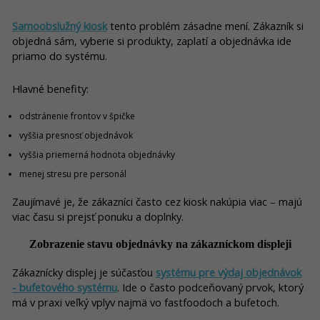
Samoobslužný kiosk
tento problém zásadne mení. Zákazník si
objedná sám, vyberie si produkty, zaplatí a objednávka ide
priamo do systému.
Hlavné benefity:
odstránenie frontov v špičke
vyššia presnosť objednávok
vyššia priemerná hodnota objednávky
menej stresu pre personál
Zaujímavé je, že zákazníci často cez kiosk nakúpia viac – majú
viac času si prejsť ponuku a doplnky.
Zobrazenie stavu objednávky na zákazníckom displeji
Zákaznícky displej je súčasťou
systému pre výdaj objednávok
- bufetového systému
. Ide o často podceňovaný prvok, ktorý
má v praxi veľký vplyv najmä vo fastfoodoch a bufetoch.