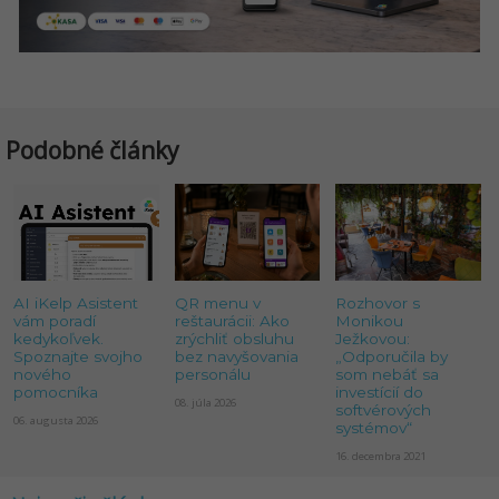
Podobné články
AI iKelp Asistent
QR menu v
Rozhovor s
vám poradí
reštaurácii: Ako
Monikou
kedykoľvek.
zrýchliť obsluhu
Ježkovou:
Spoznajte svojho
bez navyšovania
„Odporučila by
nového
personálu
som nebáť sa
pomocníka
investícií do
08. júla 2026
softvérových
06. augusta 2026
systémov“
16. decembra 2021