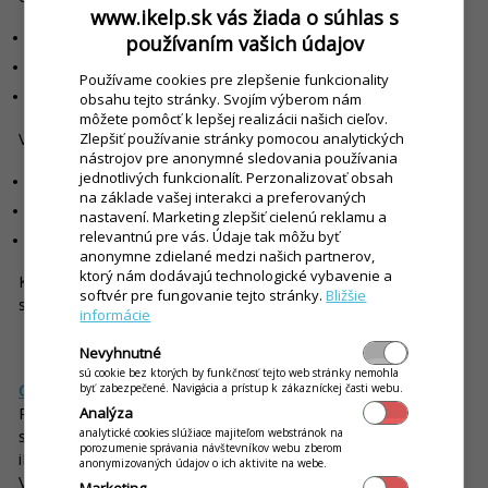
www.ikelp.sk vás žiada o súhlas s
všetky objednávky v reálnom čase
používaním vašich údajov
priority a časové poradie
Používame cookies pre zlepšenie funkcionality
zmeny alebo špeciálne požiadavky
obsahu tejto stránky. Svojím výberom nám
môžete pomôcť k lepšej realizácii našich cieľov.
Výhody sú okamžité:
Zlepšiť používanie stránky pomocou analytických
nástrojov pre anonymné sledovania používania
jednotlivých funkcionalít. Perzonalizovať obsah
menej chýb v objednávkach
na základe vašej interakci a preferovaných
lepšia organizácia práce v kuchyni
nastavení. Marketing zlepšiť cielenú reklamu a
relevantnú pre vás. Údaje tak môžu byť
rýchlejšia expedícia jedál
anonymne zdielané medzi našich partnerov,
ktorý nám dodávajú technologické vybavenie a
Kuchyňa tak funguje ako koordinovaný systém, nie ako
softvér pre fungovanie tejto stránky.
Bližšie
stresové prostredie.
informácie
Umožnite zákazníkom objednať si aj z pohodlia domova
Nevyhnutné
sú cookie bez ktorých by funkčnosť tejto web stránky nemohla
Online objednávky
už nie sú len o veľkých platformách.
byť zabezpečené. Navigácia a prístup k zákazníckej časti webu.
Reštaurácie dnes čoraz viac využívajú vlastné objednávkové
Analýza
analytické cookies slúžiace majiteľom webstránok na
systémy priamo na webe. A aj ak svoj vlastný web nemáte, v
porozumenie správania návštevníkov webu zberom
iKelp vám ho zriadime v dizajne a farbách vašej značky.
anonymizovaných údajov o ich aktivite na webe.
Voliteľná je tiež donáška, či už po vlastnej línii bez provízií
Marketing