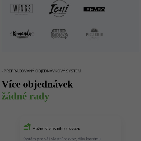
-
PŘEPRACOVANÝ OBJEDNÁVKOVÝ SYSTÉM
Více objednávek
žádné rady
fastfood
Možnost vlastního rozvozu
Systém pro váš vlastní rozvoz, díky kterému