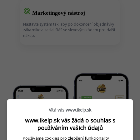
ads_click
Marketingový nástroj
Nastavte systém tak, aby po dokončení objednávky
zákazníkovi zaslal SMS se slevovým kódem pro další
nákup.
Vítá vás www.ikelp.sk
www.ikelp.sk vás žádá o souhlas s
používáním vašich údajů
Používáme cookies pro zlepšení funkcionality