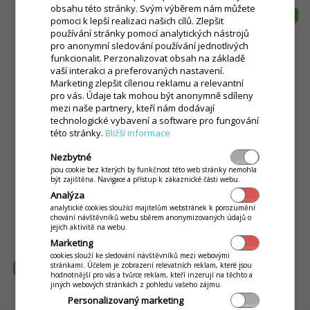
obsahu této stránky. Svým výběrem nám můžete
pomoci k lepší realizaci našich cílů. Zlepšit
používání stránky pomocí analytických nástrojů
pro anonymní sledování používání jednotlivých
funkcionalit. Perzonalizovat obsah na základě
vaší interakci a preferovaných nastavení.
Marketing zlepšit cílenou reklamu a relevantní
pro vás. Údaje tak mohou být anonymně sdíleny
mezi naše partnery, kteří nám dodávají
technologické vybavení a software pro fungování
této stránky.
Bližší informace
Nezbytné
jsou cookie bez kterých by funkčnost této web stránky nemohla
být zajištěna. Navigace a přístup k zákaznické části webu.
Analýza
analytické cookies sloužící majitelům webstránek k porozumění
chování návštěvníků webu sběrem anonymizovaných údajů o
jejich aktivitě na webu.
Marketing
cookies slouží ke sledování návštěvníků mezi webovými
stránkami. Účelem je zobrazení relevatních reklam, které jsou
hodnotnější pro vás a tvůrce reklam, kteří inzerují na těchto a
jiných webových stránkách z pohledu vašeho zájmu.
Personalizovaný marketing