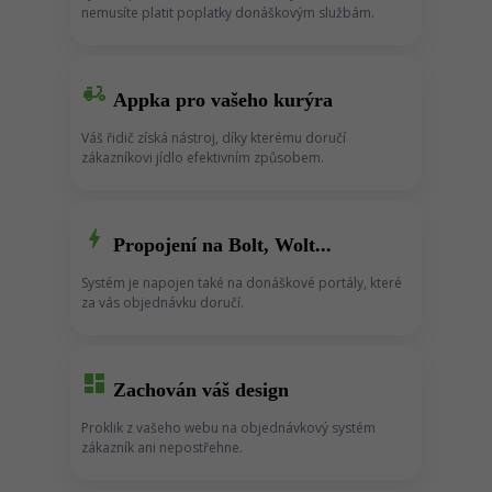
nemusíte platit poplatky donáškovým službám.
moped
Appka pro vašeho kurýra
Váš řidič získá nástroj, díky kterému doručí
zákazníkovi jídlo efektivním způsobem.
bolt
Propojení na Bolt, Wolt...
Systém je napojen také na donáškové portály, které
za vás objednávku doručí.
dashboard
Zachován váš design
Proklik z vašeho webu na objednávkový systém
zákazník ani nepostřehne.