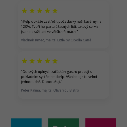
star
star
star
star
star
"iKelp dokáže zastřešit požadavky naší kavárny na
120%. Tvoří ho parta úžasných lidí, takový servis
jsem nezažil ani ve větších firmách."
Vladimír Kmec, majitel Little by Cipolla Caffé
star
star
star
star
star
"Od svých úplných začátků v gastru pracuji s
pokladním systémem iKelp. Všechno je to velmi
jednoduché. Doporučuji."
Peter Kalina, majitel Olive You Bistro