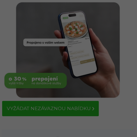
VYŽÁDAT NEZÁVAZNOU NABÍDKU