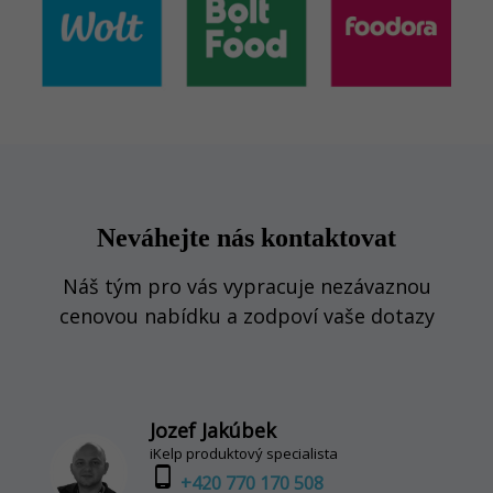
Neváhejte nás kontaktovat
Náš tým pro vás vypracuje nezávaznou
cenovou nabídku a zodpoví vaše dotazy
Jozef Jakúbek
iKelp produktový specialista
phone_android
+420 770 170 508