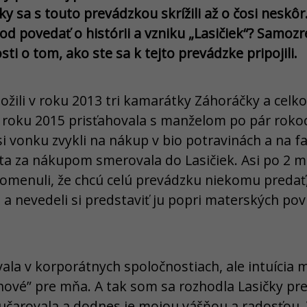
ky sa s touto prevádzkou skrížili až o čosi neskô
d povedať o histórii a vzniku „Lasičiek“? Samozr
ti o tom, ako ste sa k tejto prevádzke pripojili.
ložili v roku 2013 tri kamarátky Záhoráčky a celk
v roku 2015 prisťahovala s manželom po pár rokoc
si vonku zvykli na nákup v bio potravinách a na 
ta za nákupom smerovala do Lasičiek. Asi po 2 
omenuli, že chcú celú prevádzku niekomu predať,
 a nevedeli si predstaviť ju popri materských pov
la v korporátnych spoločnostiach, ale intuícia mi
ové” pre mňa. A tak som sa rozhodla Lasičky pre
 učarovala a dodnes je mojou vášňou a radosťou.