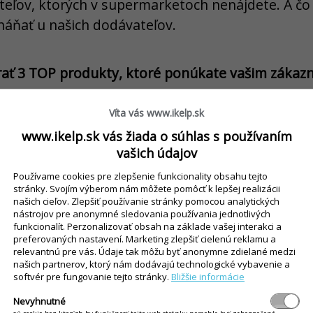
teľov, ktorých v supermarketoch nenájdete. A čo
háňať u našich dodávateľov.
rať 3 TOP produkty, ktoré ponúkate vašim zákazn
Víta vás www.ikelp.sk
 tvarohový dezert s čokoládou. Je absolútnym be
www.ikelp.sk vás žiada o súhlas s používaním
j rodinnej farmy až pri Valašskom Meziříčí, ktorá 
vašich údajov
ale paradoxne sa tak trafili do chute Seničanov, ž
Používame cookies pre zlepšenie funkcionality obsahu tejto
ýrobku.
stránky. Svojím výberom nám môžete pomôcť k lepšej realizácii
našich cieľov. Zlepšiť používanie stránky pomocou analytických
nástrojov pre anonymné sledovania používania jednotlivých
čie ho rodina Masaříkov v Uherskom Hradišti už 
funkcionalít. Perzonalizovať obsah na základe vašej interakci a
preferovaných nastavení. Marketing zlepšiť cielenú reklamu a
revzali vnučky, ktoré sú štvrtou generáciou pek
relevantnú pre vás. Údaje tak môžu byť anonymne zdielané medzi
našich partnerov, ktorý nám dodávajú technologické vybavenie a
o chlieb, už sa v pekárni objavuje aj piata gene
softvér pre fungovanie tejto stránky.
Bližšie informácie
Nevyhnutné