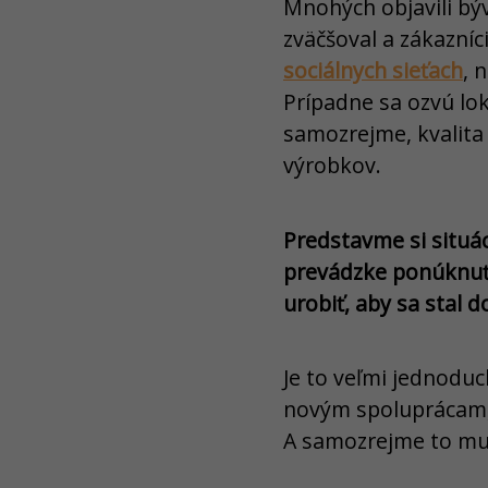
Mnohých objavili býv
zväčšoval a zákazníc
sociálnych sieťach
, 
Prípadne sa ozvú lok
samozrejme, kvalita
výrobkov.
Predstavme si situác
prevádzke ponúknuť 
urobiť, aby sa stal 
Je to veľmi jednodu
novým spoluprácam, 
A samozrejme to mus