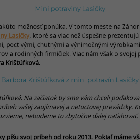
Mini potraviny Lasičky
a takúto možnosť ponúka. V tomto meste na Záhor
iny
Lasičky
, ktoré sa viac než úspešne prezentujú
i, poctivými, chutnými a výnimočnými výrobkam
ov a rodinných firmičiek. Viac nám však o svojej
a Krištúfková.
Barbora Krištúfková z mini potravín Lasičky
túfková. Na začiatok by sme vám chceli poďakovať
príbeh vašej zaujímavej a netuctovej prevádzky. 
dozvieme, nebudeme to zbytočne ďalej naťahovať.
čky píšu svoj príbeh od roku 2013. Pokiaľ máme v