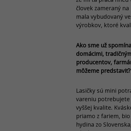
človek zameraný na
mala vybudovaný veľ
výrobkov, ktoré kva
Ako sme už spomínali
domácimi, tradičným
producentov, farmár
môžeme predstaviť?
Lasičky sú mini pot
vareniu potrebujete 
vyššej kvalite. Kvás
priamo z fariem, bio
hydina zo Slovenska