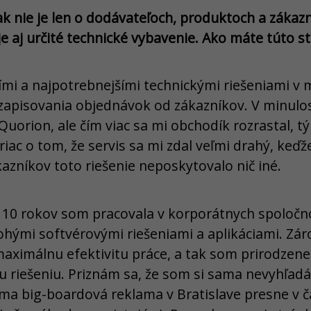
ak nie je len o dodávateľoch, produktoch a zákaz
e aj určité technické vybavenie. Ako máte túto s
ími a najpotrebnejšími technickými riešeniami 
 zapisovania objednávok od zákazníkov. V minulo
Quorion, ale čím viac sa mi obchodík rozrastal, tý
ac o tom, že servis sa mi zdal veľmi drahý, keďž
azníkov toto riešenie neposkytovalo nič iné.
10 rokov som pracovala v korporátnych spoločno
ohými softvérovými riešeniami a aplikáciami. Zá
aximálnu efektivitu práce, a tak som prirodzene 
riešeniu. Priznám sa, že som si sama nevyhľadá
a ma big-boardová reklama v Bratislave presne v 