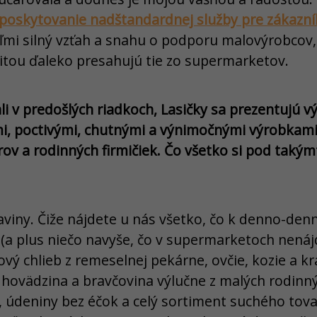
poskytovanie nadštandardnej služby pre zákazní
mi silný vzťah a snahu o podporu malovýrobcov,
litou ďaleko presahujú tie zo supermarketov.
 v predošlých riadkoch, Lasičky sa prezentujú v
i, poctivými, chutnými a výnimočnými výrobkam
ov a rodinných firmičiek. Čo všetko si pod tak
raviny. Čiže nájdete u nás všetko, čo k denno-de
(a plus niečo navyše, čo v supermarketoch nenáj
kový chlieb z remeselnej pekárne, ovčie, kozie a k
 hovädzina a bravčovina výlučne z malých rodinný
, údeniny bez éčok a celý sortiment suchého tov