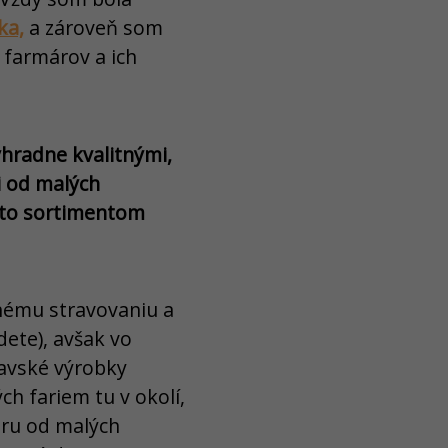
ka,
a zároveň som
 farmárov a ich
ýhradne kvalitnými,
i od malých
ýmto sortimentom
nnému stravovaniu a
dete), avšak vo
ravské výrobky
ch fariem tu v okolí,
aru od malých