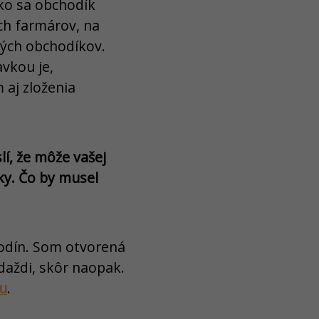
ako sa obchodík
ch farmárov, na
ných obchodíkov.
avkou je,
 aj zloženia
lí, že môže vašej
ky. Čo by musel
hodín. Som otvorená
aždi, skôr naopak.
u
.