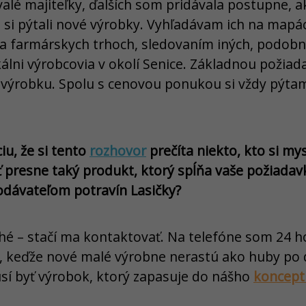
alé majiteľky, ďalších som pridávala postupne, 
i si pýtali nové výrobky. Vyhľadávam ich na mapá
na farmárskych trhoch, sledovaním iných, podob
álni výrobcovia v okolí Senice. Základnou požiad
 výrobku. Spolu s cenovou ponukou si vždy pýtam
iu, že si tento
rozhovor
prečíta niekto, kto si mys
presne taký produkt, ktorý spĺňa vaše požiadav
dodávateľom potravín Lasičky?
ché – stačí ma kontaktovať. Na telefóne som 24 
keďže nové malé výrobne nerastú ako huby po d
í byť výrobok, ktorý zapasuje do nášho
koncept