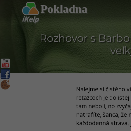
Pokladna
Rozhovor s Barbor
veľ
Nalejme si čistého ví
reťazcoch je do iste
tam neboli, no zvyča
natrafíte, šanca, že
každodenná strava, 