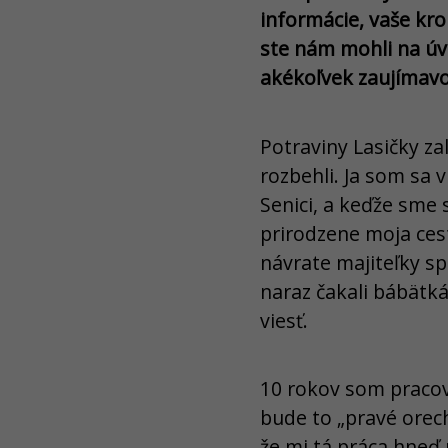
informácie, vaše kro
ste nám mohli na úvo
akékoľvek zaujímavos
Potraviny Lasičky za
rozbehli. Ja som sa 
Senici, a keďže sme 
prirodzene moja ces
návrate majiteľky sp
naraz čakali bábätká
viesť.
10 rokov som pracova
bude to „pravé orech
že mi tá práca hneď