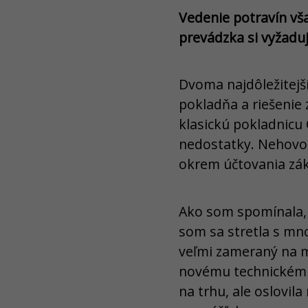
Vedenie potravín vš
prevádzka si vyžaduj
Dvoma najdôležitejš
pokladňa a riešenie
klasickú pokladnicu 
nedostatky. Nehovori
okrem účtovania zák
Ako som spomínala, 
som sa stretla s mn
veľmi zameraný na m
novému technickému 
na trhu, ale oslovil