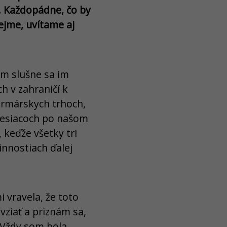
r. Každopádne, čo by
ejme, uvítame aj
om slušne sa im
h v zahraničí k
farmárskych trhoch,
mesiacoch po našom
 keďže všetky tri
innostiach ďalej
 vravela, že toto
vziať a priznám sa,
 Vždy som bola