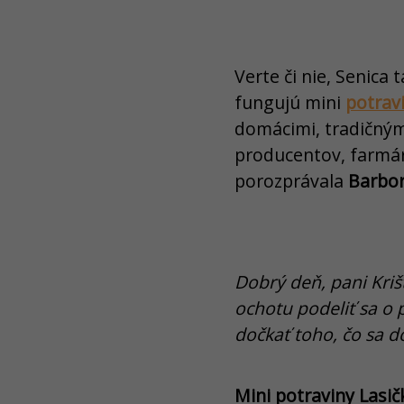
Verte či nie, Senic
fungujú mini
potrav
domácimi, tradičným
producentov, farmár
porozprávala
Barbor
Dobrý deň, pani Kriš
ochotu podeliť sa o 
dočkať toho, čo sa 
Mini potraviny Lasi