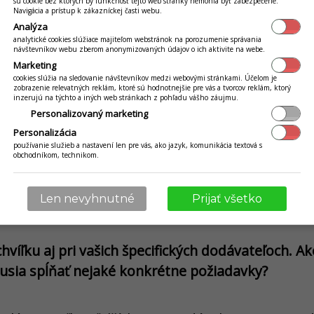
– súkané v Pekárni Pagáčik rodinou Matejkovcov 
sú cookie bez ktorých by funkčnosť tejto web stránky nemohla byť zabezpečené.
Navigácia a prístup k zákazníckej časti webu.
i do dokonalosti. Cesto sa krásne odlupuje a je 
Analýza
analytické cookies slúžiace majiteľom webstránok na porozumenie správania
návštevníkov webu zberom anonymizovaných údajov o ich aktivite na webe.
Marketing
ný pohľad, aj keď je možné, že odpovede sa budú 
cookies slúžia na sledovanie návštevníkov medzi webovými stránkami. Účelom je
zobrazenie relevatných reklám, ktoré sú hodnotnejšie pre vás a tvorcov reklám, ktorý
 Ktoré produkty sú vo vašich potravinách najpre
inzerujú na týchto a iných web stránkach z pohľadu vášho záujmu.
Personalizovaný marketing
Personalizácia
ky na kváskovanie, keďže veľa ľudí je doma a m
používanie služieb a nastavení len pre vás, ako jazyk, komunikácia textová s
obchodníkom, technikom.
omáceho chlebíka. Veľmi dobre sa nám začalo pre
hádzajú na princíp „radšej menej, ale kvalitne” a z
Len nevyhnutné
Prijať všetko
, spracovanie a v konečnom dôsledku aj chuť.
hvíľku aj pri vašich špecifických dodávateľoch. Ak
Musia spĺňať nejaké konkrétne požiadavky?