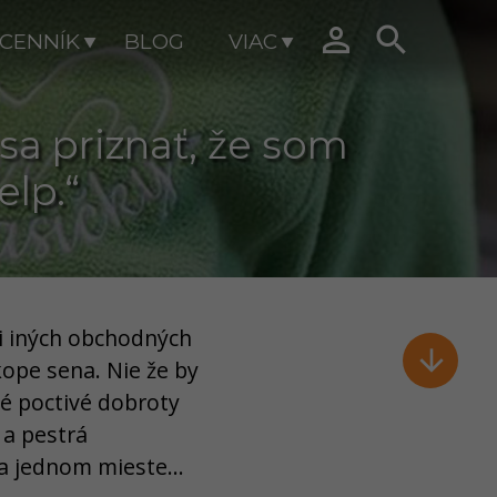


CENNÍK
BLOG
VIAC
sa priznať, že som
lp.“
i iných obchodných

kope sena. Nie že by
ké poctivé dobroty
 a pestrá
a jednom mieste...