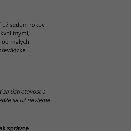
í už sedem rokov
 kvalitnými,
i od malých
 prevádzke
 za ústretovosť a
Keďže sa už nevieme
šak správne