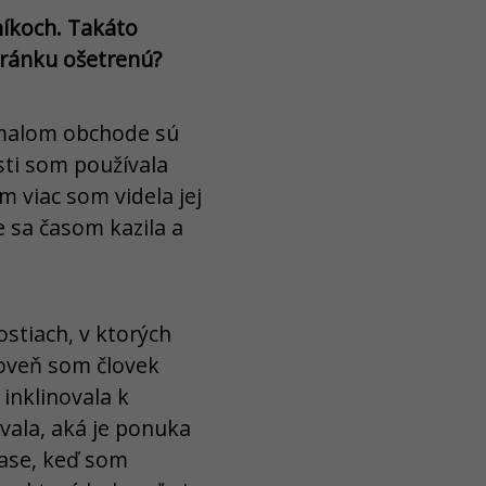
níkoch. Takáto
tránku ošetrenú?
v malom obchode sú
sti som používala
m viac som videla jej
e sa časom kazila a
stiach, v ktorých
roveň som človek
inklinovala k
vala, aká je ponuka
čase, keď som