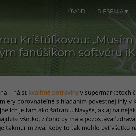
ÚVOD
RIEŠENIA
ou Krištúfkovou: „Musím 
kým fanúšikom softvéru iKe
na – nájsť
kvalitné potraviny
v supermarketoch č
j miery porovnateľné s hľadaním povestnej ihly v 
jne ich je tam ako šafranu. Navyše, ak aj na neja
 nájdete všetko, z čoho by mala pozostávať zdravá
je takmer mizivá. Keby to tak mohlo byť všetko n