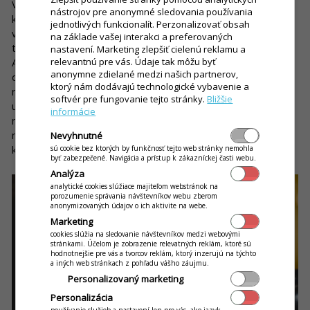
V prípade Nív to neviem posúdiť, keďže tam sme mali dva
nástrojov pre anonymné sledovania používania
kiosky prakticky od začiatku. Skôr to bolo o tom, že som si
jednotlivých funkcionalít. Perzonalizovať obsah
všímal, ako ľudia od nás odchádzali práve v dôsledku radov
na základe vašej interakci a preferovaných
tvoriacich sa pred kasami. Tým trval dlhšie aj samotný výdaj.
nastavení. Marketing zlepšiť cielenú reklamu a
relevantnú pre vás. Údaje tak môžu byť
Ale čo sa týka Auparku, tak tam som sa musel občas ja
anonymne zdielané medzi našich partnerov,
osobne postaviť navyše k externej kase, ktorú mám
ktorý nám dodávajú technologické vybavenie a
nainštalovanú v aplikácii buď v mobile, alebo v počítači. V
softvér pre fungovanie tejto stránky.
Bližšie
určitých momentoch to bolo nevyhnutné, aby sme čo
informácie
najrýchlejšie pohli s tvoriacimi sa radmi a urýchlili čakanie
mnohých zákazníkov. Čiže ak by tam napríklad v tom čase bol
Nevyhnutné
kiosk, k takémuto kroku by možno ani nemuselo dôjsť.
sú cookie bez ktorých by funkčnosť tejto web stránky nemohla
byť zabezpečené. Navigácia a prístup k zákazníckej časti webu.
Analýza
analytické cookies slúžiace majiteľom webstránok na
porozumenie správania návštevníkov webu zberom
anonymizovaných údajov o ich aktivite na webe.
Marketing
cookies slúžia na sledovanie návštevníkov medzi webovými
stránkami. Účelom je zobrazenie relevatných reklám, ktoré sú
hodnotnejšie pre vás a tvorcov reklám, ktorý inzerujú na týchto
a iných web stránkach z pohľadu vášho záujmu.
Personalizovaný marketing
Personalizácia