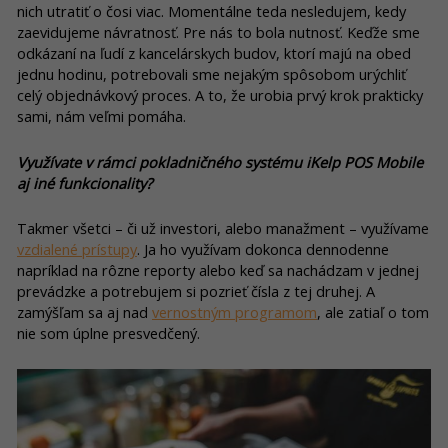
nich utratiť o čosi viac. Momentálne teda nesledujem, kedy
zaevidujeme návratnosť. Pre nás to bola nutnosť. Keďže sme
odkázaní na ľudí z kancelárskych budov, ktorí majú na obed
jednu hodinu, potrebovali sme nejakým spôsobom urýchliť
celý objednávkový proces. A to, že urobia prvý krok prakticky
sami, nám veľmi pomáha.
Využívate v rámci pokladničného systému iKelp POS Mobile
aj iné funkcionality?
Takmer všetci – či už investori, alebo manažment – využívame
vzdialené prístupy
. Ja ho využívam dokonca dennodenne
napríklad na rôzne reporty alebo keď sa nachádzam v jednej
prevádzke a potrebujem si pozrieť čísla z tej druhej. A
zamýšľam sa aj nad
vernostným programom
, ale zatiaľ o tom
nie som úplne presvedčený.