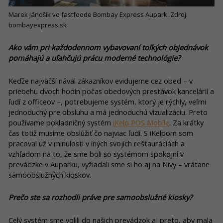
Marek Jánošík vo fastfoode Bombay Express Aupark. Zdroj:
bombayexpress.sk
Ako vám pri každodennom vybavovaní toľkých objednávok
pomáhajú a uľahčujú prácu moderné technológie?
Keďže najväčší nával zákazníkov evidujeme cez obed – v
priebehu dvoch hodín počas obedových prestávok kancelárií a
ľudí z officeov –, potrebujeme systém, ktorý je rýchly, veľmi
jednoduchý pre obsluhu a má jednoduchú vizualizáciu. Preto
používame pokladničný systém
iKelp POS Mobile
. Za krátky
čas totiž musíme obslúžiť čo najviac ľudí. S iKelpom som
pracoval už v minulosti v iných svojich reštauráciách a
vzhľadom na to, že sme boli so systémom spokojní v
prevádzke v Auparku, vyžiadali sme si ho aj na Nivy – vrátane
samoobslužných kioskov.
Prečo ste sa rozhodli práve pre samoobslužné kiosky?
Celý systém sme volili do našich prevádzok aj preto, aby mala