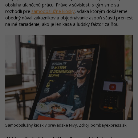
obsluha uľahčenú prácu. Práve v súvislosti s tým sme sa
rozhodli pre
samoobslužné kiosky
, vďaka ktorým dokážeme
obedný nával zákazníkov a objednávanie aspoň sčasti preniesť
na iné zariadenie, ako je len kasa a ľudský faktor za ňou.
Samoobslužný kiosk v prevádzke Nivy. Zdroj: bombayexpress.sk