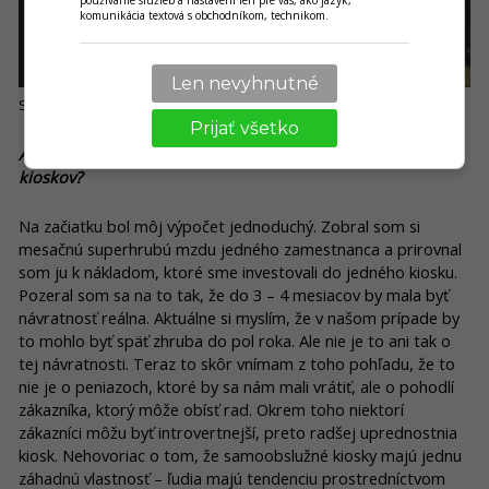
používanie služieb a nastavení len pre vás, ako jazyk,
komunikácia textová s obchodníkom, technikom.
Len nevyhnutné
Samoobslužný kiosk v prevádzke Nivy. Zdroj: bombayexpress.sk
Prijať všetko
A ako vnímate s odstupom času finančnú návratnosť
kioskov?
Na začiatku bol môj výpočet jednoduchý. Zobral som si
mesačnú superhrubú mzdu jedného zamestnanca a prirovnal
som ju k nákladom, ktoré sme investovali do jedného kiosku.
Pozeral som sa na to tak, že do 3 – 4 mesiacov by mala byť
návratnosť reálna. Aktuálne si myslím, že v našom prípade by
to mohlo byť späť zhruba do pol roka. Ale nie je to ani tak o
tej návratnosti. Teraz to skôr vnímam z toho pohľadu, že to
nie je o peniazoch, ktoré by sa nám mali vrátiť, ale o pohodlí
zákazníka, ktorý môže obísť rad. Okrem toho niektorí
zákazníci môžu byť introvertnejší, preto radšej uprednostnia
kiosk. Nehovoriac o tom, že samoobslužné kiosky majú jednu
záhadnú vlastnosť – ľudia majú tendenciu prostredníctvom