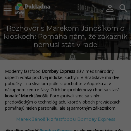

Pokladna


Rozhovor s Marekom Jánošíkom o
kioskoch: Pomáha nám, že zákazník
nemusí stáť v rade
Moderný fastfood
Bombay Express
slávi medzinárodný
úspech vďaka poctivej indickej kuchyni. V Bratislave má dve
pobočky – na skvelom jedle si pochutíte v Auparku aj v
nákupnom centre Nivy. O ich bezproblémový chod sa stará
konateľ Marek Jánošík
. Porozprávali sme sa s ním
predovšetkým o technológiách, ktoré v oboch prevádzkach
pomáhajú nielen personálu, ale aj samotným zákazníkom.
Marek Jánošík z fastfoodu Bombay Express
Ako dlho pôsobí
Bombay Express
na slovenskom trhu a čo