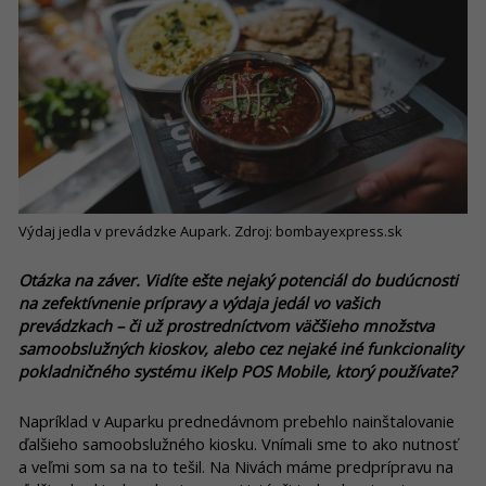
Výdaj jedla v prevádzke Aupark. Zdroj: bombayexpress.sk
Otázka na záver. Vidíte ešte nejaký potenciál do budúcnosti
na zefektívnenie prípravy a výdaja jedál vo vašich
prevádzkach – či už prostredníctvom väčšieho množstva
samoobslužných kioskov, alebo cez nejaké iné funkcionality
pokladničného systému iKelp POS Mobile, ktorý používate?
Napríklad v Auparku prednedávnom prebehlo nainštalovanie
ďalšieho samoobslužného kiosku. Vnímali sme to ako nutnosť
a veľmi som sa na to tešil. Na Nivách máme predprípravu na