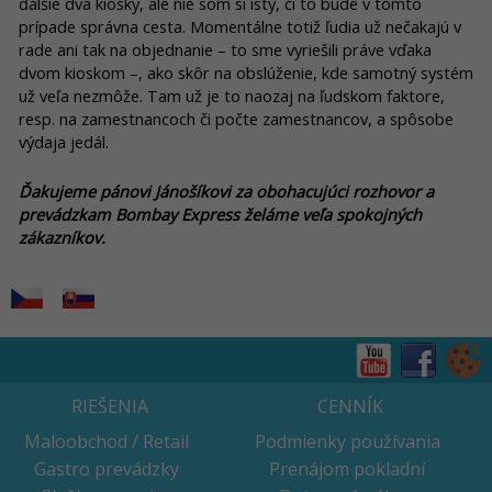
ďalšie dva kiosky, ale nie som si istý, či to bude v tomto
prípade správna cesta. Momentálne totiž ľudia už nečakajú v
rade ani tak na objednanie – to sme vyriešili práve vďaka
dvom kioskom –, ako skôr na obslúženie, kde samotný systém
už veľa nezmôže. Tam už je to naozaj na ľudskom faktore,
resp. na zamestnancoch či počte zamestnancov, a spôsobe
výdaja jedál.
Ďakujeme pánovi Jánošíkovi za obohacujúci rozhovor a
prevádzkam Bombay Express želáme veľa spokojných
zákazníkov.
RIEŠENIA
CENNÍK
Maloobchod / Retail
Podmienky používania
Gastro prevádzky
Prenájom pokladní