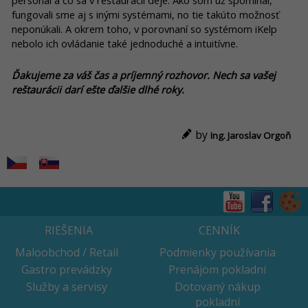
personál a čo sa v reštaurácii deje. Ako som už spomínal,
fungovali sme aj s inými systémami, no tie takúto možnosť
neponúkali. A okrem toho, v porovnaní so systémom iKelp
nebolo ich ovládanie také jednoduché a intuitívne.
Ďakujeme za váš čas a príjemný rozhovor. Nech sa vašej
reštaurácii darí ešte ďalšie dlhé roky.
by
Ing. Jaroslav Orgoň
RIEŠENIA
CENNÍK
Maloobchod / Retail
Podmienky používania
Gastro prevádzky
Prenájom pokladní
Služby a servisy
Dotovaný nákup
pokladní