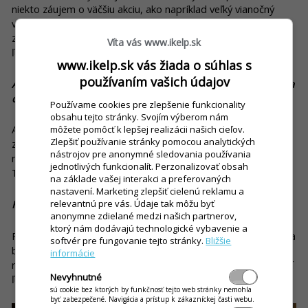
niekto záujem o väčšiu akciu, ako napríklad veľký vianočný
večierok, riešime to tak, že sa pre uzatvorenú spoločnosť
zavrie celý podnik. Vtedy dokážeme uhostiť približne 60 až 70
Víta vás www.ikelp.sk
ľudí.
www.ikelp.sk vás žiada o súhlas s
používaním vašich údajov
A čo vaše vyhliadky do budúcna? Máte nejaké plány alebo sa
chystáte držať toho, čo doteraz?
Používame cookies pre zlepšenie funkcionality
obsahu tejto stránky. Svojím výberom nám
Asi to nebude úplne také ako doteraz, pretože je vidieť tú
môžete pomôcť k lepšej realizácii našich cieľov.
Zlepšiť používanie stránky pomocou analytických
zmenu, ktorú priniesla „covidová doba“. Pustili sme sa
nástrojov pre anonymné sledovania používania
napríklad aj do rozvozu, ktorý u nás v Rýmařove vôbec nebol.
jednotlivých funkcionalít. Perzonalizovať obsah
Teda, samozrejme, rozvážala sa pizza, ale v podstate nič iné.
na základe vašej interakci a preferovaných
nastavení. Marketing zlepšiť cielenú reklamu a
relevantnú pre vás. Údaje tak môžu byť
Kedy ste si povedali „áno, ideme do rozvozu“?
anonymne zdielané medzi našich partnerov,
ktorý nám dodávajú technologické vybavenie a
Raz mi jedna pani povedala: „Mne už tá pizza ani nechutí, rada
softvér pre fungovanie tejto stránky.
Bližšie
by som si dala doviezť aj niečo iné.“ A tak sme sa pustili do
informácie
rozvozu. Postupom času sa to pekne aklimatizovalo a niektorí
Nevyhnutné
ľudia už volávajú dokonca aj pravidelne.
sú cookie bez ktorých by funkčnosť tejto web stránky nemohla
byť zabezpečené. Navigácia a prístup k zákazníckej časti webu.