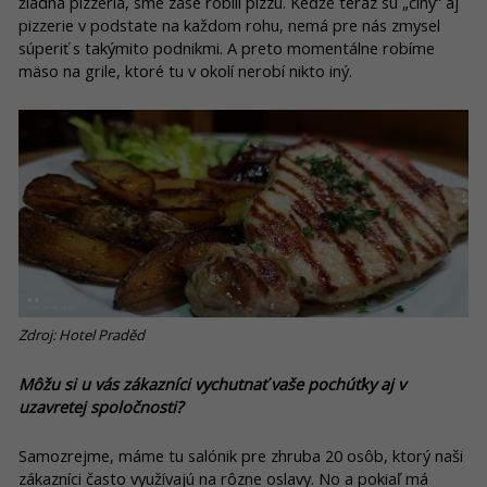
žiadna pizzeria, sme zase robili pizzu. Keďže teraz sú „číny“ aj
pizzerie v podstate na každom rohu, nemá pre nás zmysel
súperiť s takýmito podnikmi. A preto momentálne robíme
mäso na grile, ktoré tu v okolí nerobí nikto iný.
Zdroj: Hotel Praděd
Môžu si u vás zákazníci vychutnať vaše pochúťky aj v
uzavretej spoločnosti?
Samozrejme, máme tu salónik pre zhruba 20 osôb, ktorý naši
zákazníci často využívajú na rôzne oslavy. No a pokiaľ má