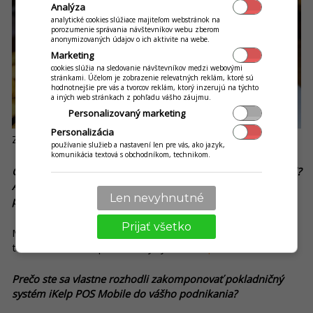
Analýza
analytické cookies slúžiace majiteľom webstránok na
porozumenie správania návštevníkov webu zberom
anonymizovaných údajov o ich aktivite na webe.
Marketing
cookies slúžia na sledovanie návštevníkov medzi webovými
stránkami. Účelom je zobrazenie relevatných reklám, ktoré sú
hodnotnejšie pre vás a tvorcov reklám, ktorý inzerujú na týchto
a iných web stránkach z pohľadu vášho záujmu.
Personalizovaný marketing
Personalizácia
Zdroj: Hotel Praděd
používanie služieb a nastavení len pre vás, ako jazyk,
komunikácia textová s obchodníkom, technikom.
Čo vám pomáha v úspešnom „prevádzkovaní“ rozvozu jedál?
Ako stíhate zastrešiť všetky procesy súvisiace s objednaním,
Len nevyhnutné
pripravením a doručením jedla?
Prijať všetko
Máme vlastné firemné auto a veľmi nápomocným je nám v
tomto ohľade náš pokladničný systém
iKelp POS Mobile
.
Prečo ste sa vlastne rozhodli zakomponovať pokladničný
systém iKelp POS Mobile do vášho podnikania?