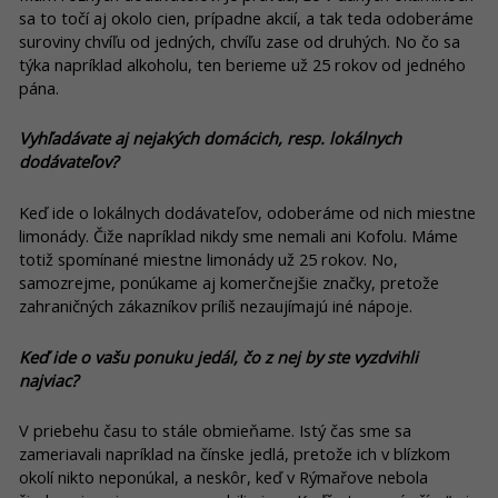
sa to točí aj okolo cien, prípadne akcií, a tak teda odoberáme
suroviny chvíľu od jedných, chvíľu zase od druhých. No čo sa
týka napríklad alkoholu, ten berieme už 25 rokov od jedného
pána.
Vyhľadávate aj nejakých domácich, resp. lokálnych
dodávateľov?
Keď ide o lokálnych dodávateľov, odoberáme od nich miestne
limonády. Čiže napríklad nikdy sme nemali ani Kofolu. Máme
totiž spomínané miestne limonády už 25 rokov. No,
samozrejme, ponúkame aj komerčnejšie značky, pretože
zahraničných zákazníkov príliš nezaujímajú iné nápoje.
Keď ide o vašu ponuku jedál, čo z nej by ste vyzdvihli
najviac?
V priebehu času to stále obmieňame. Istý čas sme sa
zameriavali napríklad na čínske jedlá, pretože ich v blízkom
okolí nikto neponúkal, a neskôr, keď v Rýmařove nebola