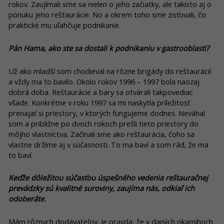
rokov. Zaujímali sme sa nielen o jeho začiatky, ale takisto aj o
ponuku jeho reštaurácie. No a okrem toho sme zisťovali, čo
praktické mu uľahčuje podnikanie.
Pán Hama, ako ste sa dostali k podnikaniu v gastrooblasti?
Už ako mladší som chodieval na rôzne brigády do reštaurácií
a vždy ma to bavilo. Okolo rokov 1996 – 1997 bola naozaj
dobrá doba. Reštaurácie a bary sa otvárali takpovediac
všade. Konkrétne v roku 1997 sa mi naskytla príležitosť
prenajať si priestory, v ktorých fungujeme dodnes. Neváhal
som a približne po dvoch rokoch prešli tieto priestory do
môjho vlastníctva. Začínali sme ako reštaurácia, čoho sa
vlastne držíme aj v súčasnosti. To ma baví a som rád, že ma
to baví.
Keďže dôležitou súčasťou úspešného vedenia reštauračnej
prevádzky sú kvalitné suroviny, zaujíma nás, odkiaľ ich
odoberáte.
Mám rôznych dodávateľov. Je pravda, že v daných okamihoch