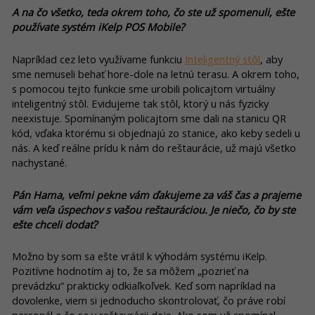
A na čo všetko, teda okrem toho, čo ste už spomenuli, ešte
používate systém iKelp POS Mobile?
Napríklad cez leto využívame funkciu
Inteligentný stôl
, aby
sme nemuseli behať hore-dole na letnú terasu. A okrem toho,
s pomocou tejto funkcie sme urobili policajtom virtuálny
inteligentný stôl. Evidujeme tak stôl, ktorý u nás fyzicky
neexistuje. Spomínaným policajtom sme dali na stanicu QR
kód, vďaka ktorému si objednajú zo stanice, ako keby sedeli u
nás. A keď reálne prídu k nám do reštaurácie, už majú všetko
nachystané.
Pán Hama, veľmi pekne vám ďakujeme za váš čas a prajeme
vám veľa úspechov s vašou reštauráciou. Je niečo, čo by ste
ešte chceli dodať?
Možno by som sa ešte vrátil k výhodám systému iKelp.
Pozitívne hodnotím aj to, že sa môžem „pozrieť na
prevádzku“ prakticky odkiaľkoľvek. Keď som napríklad na
dovolenke, viem si jednoducho skontrolovať, čo práve robí