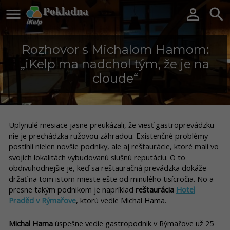

Pokladna


Rozhovor s Michalom Hamom:
„iKelp ma nadchol tým, že je na
cloude“
Uplynulé mesiace jasne preukázali, že viesť gastroprevádzku
nie je prechádzka ružovou záhradou. Existenčné problémy
postihli nielen novšie podniky, ale aj reštaurácie, ktoré mali vo
svojich lokalitách vybudovanú slušnú reputáciu. O to
obdivuhodnejšie je, keď sa reštauračná prevádzka dokáže
držať na tom istom mieste ešte od minulého tisícročia. No a
presne takým podnikom je napríklad
reštaurácia
Hotel
Praděd v Rýmařove
, ktorú vedie Michal Hama.
Michal Hama
úspešne vedie gastropodnik v Rýmařove už 25