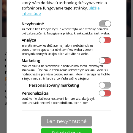
ktorý nám dodávajú technologické vybavenie a
softvér pre fungovanie tejto stránky.
Bližšie
informácie
Nevyhnutné
sú cookie bez ktorých by funkčnosť tejto web stránky nemohla
byť zabezpečené. Navigácia a prístup k zákazníckej časti webu.
Analýza
analytické cookies slúžiace majiteľom webstránok na
porozumenie správania návštevníkov webu zberom
Ak teda nastane stav, keď čašník nemá a nemôže mať
anonymizovaných údajov o ich aktivite na webe.
dostatok času, aby sa venoval hosťovi (a nemôžeme byť
Marketing
michelinská reštaurácia s nadbytkom čašníkov, pretože ich
cookies slúžia na sledovanie návštevníkov medzi webovými
stránkami. Účelom je zobrazenie relevatných reklám, ktoré sú
nezaplatíme), potom
si hosť môže vo svojom mobile v pokoji
hodnotnejšie pre vás a tvorcov reklám, ktorý inzerujú na týchto
prečítať jedálny a nápojový lístok
, pozrieť si obrázky, a ak ho
a iných web stránkach z pohľadu vášho záujmu.
to zaujíma, tak i detailný opis každého jedla, následne si
Personalizovaný marketing
objednať a zaplatiť a dostať jedlo rýchlo a presne také, aké
Personalizácia
videl na obrázku – pretože čašník má zrazu
viac času
. Trebárs
používanie služieb a nastavení len pre vás, ako jazyk,
aj na milé slovo k tomu.
komunikácia textová s obchodníkom, technikom.
Len nevyhnutné