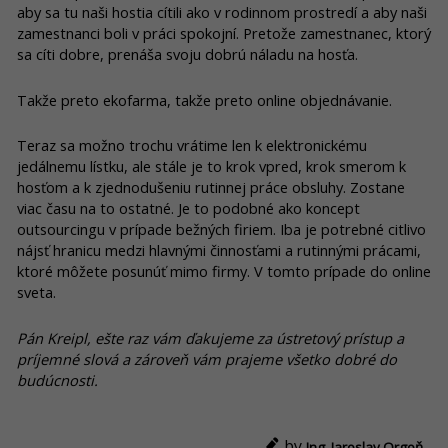
aby sa tu naši hostia cítili ako v rodinnom prostredí a aby naši
zamestnanci boli v práci spokojní. Pretože zamestnanec, ktorý
sa cíti dobre, prenáša svoju dobrú náladu na hosťa.
Takže preto ekofarma, takže preto online objednávanie.
Teraz sa možno trochu vrátime len k elektronickému
jedálnemu lístku, ale stále je to krok vpred, krok smerom k
hosťom a k zjednodušeniu rutinnej práce obsluhy. Zostane
viac času na to ostatné. Je to podobné ako koncept
outsourcingu v prípade bežných firiem. Iba je potrebné citlivo
nájsť hranicu medzi hlavnými činnosťami a rutinnými prácami,
ktoré môžete posunúť mimo firmy. V tomto prípade do online
sveta.
Pán Kreipl, ešte raz vám ďakujeme za ústretový prístup a
príjemné slová a zároveň vám prajeme všetko dobré do
budúcnosti.
by
Ing. Jaroslav Orgoň