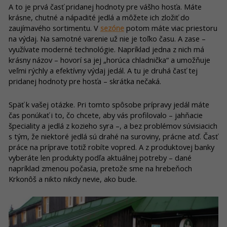
A to je prvá časť pridanej hodnoty pre vášho hosťa. Máte
krásne, chutné a nápadité jedlá a môžete ich zložiť do
zaujímavého sortimentu. V
sezóne
potom máte viac priestoru
na výdaj. Na samotné varenie už nie je toľko času. A zase –
využívate moderné technológie. Napríklad jedna z nich má
krásny názov – hovorí sa jej „horúca chladnička“ a umožňuje
veľmi rýchly a efektívny výdaj jedál. A tu je druhá časť tej
pridanej hodnoty pre hosťa – skrátka nečaká.
Späť k vašej otázke. Pri tomto spôsobe prípravy jedál máte
čas ponúkať i to, čo chcete, aby vás profilovalo – jahňacie
špeciality a jedlá z kozieho syra –, a bez problémov súvisiacich
s tým, že niektoré jedlá sú drahé na suroviny, prácne atď. Časť
práce na príprave totiž robíte vopred. A z produktovej banky
vyberáte len produkty podľa aktuálnej potreby – dané
napríklad zmenou počasia, pretože sme na hrebeňoch
Krkonôš a nikto nikdy nevie, ako bude.