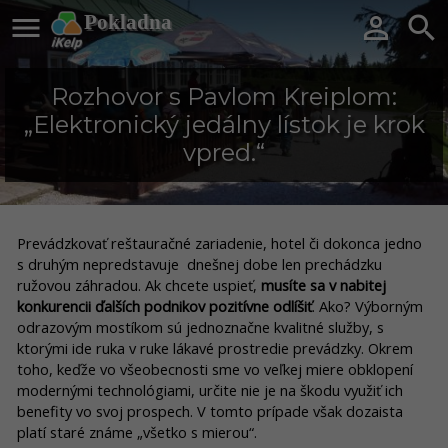

Pokladna


Rozhovor s Pavlom Kreiplom:
„Elektronický jedálny lístok je krok
vpred.“
Prevádzkovať reštauračné zariadenie, hotel či dokonca jedno
s druhým nepredstavuje dnešnej dobe len prechádzku
ružovou záhradou. Ak chcete uspieť,
musíte sa v nabitej
konkurencii ďalších podnikov pozitívne odlíšiť
. Ako? Výborným
odrazovým mostíkom sú jednoznačne kvalitné služby, s
ktorými ide ruka v ruke lákavé prostredie prevádzky. Okrem
toho, keďže vo všeobecnosti sme vo veľkej miere obklopení
modernými technológiami, určite nie je na škodu využiť ich
benefity vo svoj prospech. V tomto prípade však dozaista
platí staré známe „všetko s mierou“.