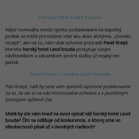
Horský hotel Lesní bouda
Nájsť rovnováhu medzi týmito požiadavkami na úspešný
podnik sa môže prirodzene zdať ako akási alchýmia. „Domáci
recept“, ako na to, nám však ochotne prezradil
Pavel Kreipl
,
ktorého
horský hotel Lesní bouda
poskytuje svojim
návštevníkom a zákazníkom pestré služby už nejaký ten
piatok.
Pavel Kreipl z hotela Lesní bouda
Pán Kreipl, radi by sme vám vyslovili úprimné poďakovanie
za to, že ste si na nás mimoriadne ochotne a s pozitívnym
postojom vyčlenili čas.
Mohli by ste nám hneď na úvod opísať váš horský hotel Lesní
bouda? Čím sa odlišuje od konkurencie, o ktorej sme vo
všeobecnosti písali už v úvodných riadkoch?