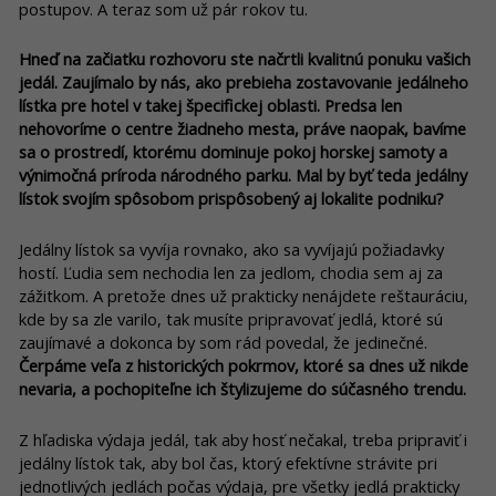
postupov. A teraz som už pár rokov tu.
Hneď na začiatku rozhovoru ste načrtli kvalitnú ponuku vašich
jedál. Zaujímalo by nás, ako prebieha zostavovanie jedálneho
lístka pre hotel v takej špecifickej oblasti. Predsa len
nehovoríme o centre žiadneho mesta, práve naopak, bavíme
sa o prostredí, ktorému dominuje pokoj horskej samoty a
výnimočná príroda národného parku. Mal by byť teda jedálny
lístok svojím spôsobom prispôsobený aj lokalite podniku?
Jedálny lístok sa vyvíja rovnako, ako sa vyvíjajú požiadavky
hostí. Ľudia sem nechodia len za jedlom, chodia sem aj za
zážitkom. A pretože dnes už prakticky nenájdete reštauráciu,
kde by sa zle varilo, tak musíte pripravovať jedlá, ktoré sú
zaujímavé a dokonca by som rád povedal, že jedinečné.
Čerpáme veľa z historických pokrmov, ktoré sa dnes už nikde
nevaria, a pochopiteľne ich štylizujeme do súčasného trendu.
Z hľadiska výdaja jedál, tak aby hosť nečakal, treba pripraviť i
jedálny lístok tak, aby bol čas, ktorý efektívne strávite pri
jednotlivých jedlách počas výdaja, pre všetky jedlá prakticky