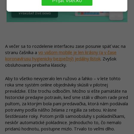
Prijať všetko
A večer sa to rozdelenie interfaceu zase posunie späť viac na
stranu čašníka a
vo vašom mobile je len krásny (a v čase
koronavírusu hygienicky bezpečný) jedálny lístok
. Zvyšok
obsluhovania prebieha klasicky.
Aby to všetko nevyzeralo len ružovo a ľahko – v lete tohto
roka sme systém online objednávky skúsili v pilotnej
prevádzke. Ešte trochu odbočím. Možno si ešte pamätáte na
historické predajne potravín, keď sme stáli v dlhom rade pred
pultom, za ktorým bola pani predavačka, ktorá nám podávala
potraviny podľa nášho želania z regála za sebou. Krásne
šesťdesiate roky. Potom prišli samoobsluhy s pokladníčkami,
neskôr automatické pokladnice. Jednoducho to, čo nemalo
pridanú hodnotu, postupne mizlo. Trvalo to veľmi dlho.