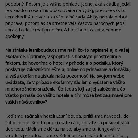
podobný. Potom je z vášho pohľadu jedno, aká skladba jedál
je v každom okamihu požadovaná na výdaj, pretože vás to
nerozhodí. A netvoria sa vám dlhé rady. Ak by nebola dobrá
príprava, potom ak sa stretne veľa časovo náročných jedál
naraz, budete mať problém. A hosť bude čakať a nebude
spokojný.
Na stránke lesnibouda.cz sme našli čo-to napísané aj o vašej
ekofarme. Úprimne, v spojitosti s horským prostredím a
faktom, že hovoríme o hoteli v prírode a o podniku, ktorý
poskytuje zákazníkom ešte aj online objednávanie a donášku,
si vaša ekofarma získala našu pozornosť. Na svojom webe
uvádzate, že v prípade ekofarmy išlo len o vyústenie vášho
mnohoročného snaženia. Čo teda stojí za jej založením, čo
všetko prináša do vášho hotela a čím môže byť zaujímavá pre
vašich návštevníkov?
Keď sme začínali v hoteli Lesní bouda, príliš sme nevedeli, do
čoho ideme. Keď tú prácu máte radi, snažíte sa posúvať stále
dopredu. Kládli sme dôraz na to, aby sme tu fungovali v
súlade s prírodou – sme v Krkonošskom národnom parku –,