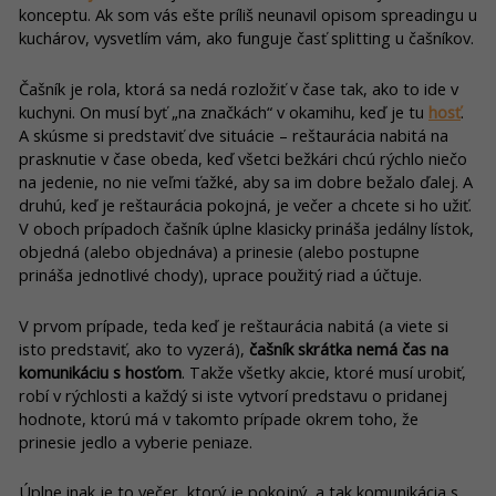
konceptu. Ak som vás ešte príliš neunavil opisom spreadingu u
kuchárov, vysvetlím vám, ako funguje časť splitting u čašníkov.
Čašník je rola, ktorá sa nedá rozložiť v čase tak, ako to ide v
kuchyni. On musí byť „na značkách“ v okamihu, keď je tu
hosť
.
A skúsme si predstaviť dve situácie – reštaurácia nabitá na
prasknutie v čase obeda, keď všetci bežkári chcú rýchlo niečo
na jedenie, no nie veľmi ťažké, aby sa im dobre bežalo ďalej. A
druhú, keď je reštaurácia pokojná, je večer a chcete si ho užiť.
V oboch prípadoch čašník úplne klasicky prináša jedálny lístok,
objedná (alebo objednáva) a prinesie (alebo postupne
prináša jednotlivé chody), uprace použitý riad a účtuje.
V prvom prípade, teda keď je reštaurácia nabitá (a viete si
isto predstaviť, ako to vyzerá),
čašník skrátka nemá čas na
komunikáciu s hosťom
. Takže všetky akcie, ktoré musí urobiť,
robí v rýchlosti a každý si iste vytvorí predstavu o pridanej
hodnote, ktorú má v takomto prípade okrem toho, že
prinesie jedlo a vyberie peniaze.
Úplne inak je to večer, ktorý je pokojný, a tak komunikácia s