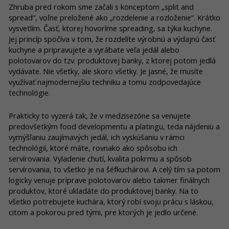
Zhruba pred rokom sme začali s konceptom „split and
spread“, voľne preložené ako „rozdelenie a rozloženie“. Krátko
vysvetlím. Časť, ktorej hovoríme spreading, sa týka kuchyne.
Jej princíp spočíva v tom, že rozdelíte výrobnú a výdajnú časť
kuchyne a pripravujete a vyrábate veľa jedál alebo
polotovarov do tzv. produktovej banky, z ktorej potom jedlá
vydávate. Nie všetky, ale skoro všetky. Je jasné, že musíte
využívať najmodernejšiu techniku a tomu zodpovedajúce
technológie.
Prakticky to vyzerá tak, že v medzisezóne sa venujete
predovšetkým food developmentu a platingu, teda nájdeniu a
vymýšľaniu zaujímavých jedál, ich vyskúšaniu v rámci
technológií, ktoré máte, rovnako ako spôsobu ich
servírovania. Vyladenie chutí, kvalita pokrmu a spôsob
servírovania, to všetko je na šéfkuchárovi. A celý tím sa potom
logicky venuje príprave polotovarov alebo takmer finálnych
produktov, ktoré ukladáte do produktovej banky. Na to
všetko potrebujete kuchára, ktorý robí svoju prácu s láskou,
citom a pokorou pred tými, pre ktorých je jedlo určené.