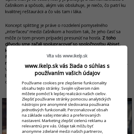
čašníkom a spôsob, akým vás obsluhuje, je niečo, čo patrí ku
kvalitnej reštaurácii a čo vás tam i láka.
Koncept splitting je práve o rozdelení pomyselného
„interfaceu“ medzi čašníkom a hosťom tak, že jeho časť sa
môže (v tom prvom prípade) presunúť na hosťa.
Z toho
dôvodu sme začali spolupracovať so spoločnosťou Abiset,
ktorá ponúkala elektronický objednávkový systém iKelp POS
Víta vás www.ikelp.sk
Mobile, vďaka ktorému sa hosť obsluhuje vo svojom mobile a
navyše má aj možnosť online platby (funkcia
Inteligentný stôl
)
.
www.ikelp.sk vás žiada o súhlas s
V mobile preto, lebo si vôbec nedokážem predstaviť, že hosť
používaním vašich údajov
by mal napríklad náš tablet, síce nejak pripevnený, ale voľne k
dispozícii i na to, aby sa s ním hrali deti.
Používame cookies pre zlepšenie funkcionality
obsahu tejto stránky. Svojím výberom nám
môžete pomôcť k lepšej realizácii našich cieľov.
Zlepšiť používanie stránky pomocou analytických
nástrojov pre anonymné sledovania používania
jednotlivých funkcionalít. Perzonalizovať obsah
na základe vašej interakci a preferovaných
nastavení. Marketing zlepšiť cielenú reklamu a
relevantnú pre vás. Údaje tak môžu byť
anonymne zdielané medzi našich partnerov,