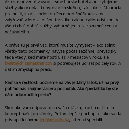
Ako ste povedali v úvode, sme horský hotel a poskytujeme
služby ako v oblasti ubytovacích služieb, tak i ako reštaurácia
pre hostí, ktorí si prídu do Pece pod Sněžkou v zime
zalyžovať, v lete za pešou turistikou alebo cykloturistikou. A
všetci chcú dobré služby, výborné jedlo za rozumnú cenu a
nečakať dlho.
A práve tu je prvá vec, ktorú musíte vymyslieť – ako splniť
všetky tieto podmienky, navyše počas sezónnej prevádzky,
teda vtedy, keď máte hostí 6 až 7 mesiacov v roku, ale
kvalitných zamestnancov
si potrebujete udržať po celý rok. A
dať im zmysluplnú prácu.
Keď sa v rýchlosti pozrieme na váš jedálny lístok, už na prvý
pohľad nás zaujme viacero pochúťok. Akú špecialitku by ste
nám odporučili a prečo?
Skôr ako vám odpoviem na vašu otázku, trochu načrtnem
koncept našej prevádzky. Potom lepšie pochopíte, ako sa dá
pristúpiť k návrhu
jedálneho lístka
, a teda i špecialít.