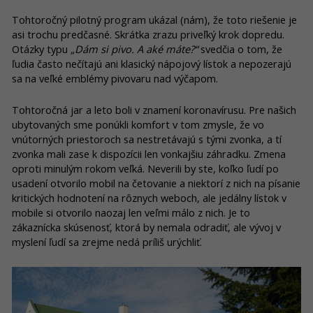
Tohtoročný pilotný program ukázal (nám), že toto riešenie je
asi trochu predčasné. Skrátka zrazu priveľký krok dopredu.
Otázky typu
„Dám si pivo. A aké máte?“
svedčia o tom, že
ľudia často nečítajú ani klasický nápojový lístok a nepozerajú
sa na veľké emblémy pivovaru nad výčapom.
Tohtoročná jar a leto boli v znamení koronavírusu. Pre našich
ubytovaných sme ponúkli komfort v tom zmysle, že vo
vnútorných priestoroch sa nestretávajú s tými zvonka, a tí
zvonka mali zase k dispozícii len vonkajšiu záhradku. Zmena
oproti minulým rokom veľká. Neverili by ste, koľko ľudí po
usadení otvorilo mobil na četovanie a niektorí z nich na písanie
kritických hodnotení na rôznych weboch, ale jedálny lístok v
mobile si otvorilo naozaj len veľmi málo z nich. Je to
zákaznícka skúsenosť, ktorá by nemala odradiť, ale vývoj v
myslení ľudí sa zrejme nedá príliš urýchliť.