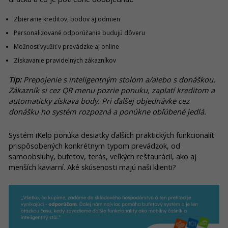
Zbieranie kreditov, bodov aj odmien
Personalizované odporúčania budujú dôveru
Možnosť využiť v prevádzke aj online
Získavanie pravidelných zákazníkov
Tip:
Prepojenie s inteligentným stolom a/alebo s donáškou.
Zákazník si cez QR menu pozrie ponuku, zaplatí kreditom a
automaticky získava body. Pri ďalšej objednávke cez
donášku ho systém rozpozná a ponúkne obľúbené jedlá.
Systém iKelp ponúka desiatky ďalších praktických funkcionalít
prispôsobených konkrétnym typom prevádzok, od
samoobsluhy, bufetov, terás, veľkých reštaurácií, ako aj
menších kaviarní. Aké skúsenosti majú naši klienti?