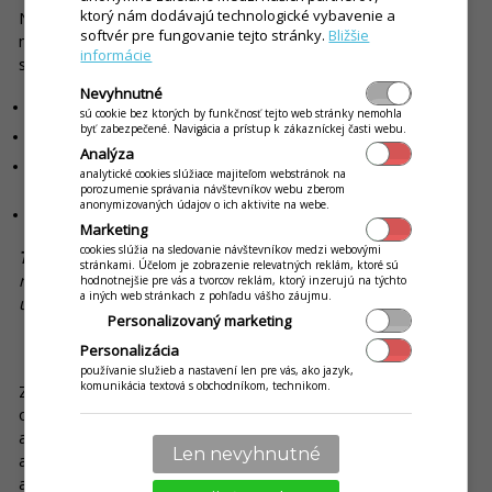
ktorý nám dodávajú technologické vybavenie a
Naskenovaním QR kódu na stole dokáže zákazník otvoriť
softvér pre fungovanie tejto stránky.
Bližšie
menu, objednať si, privolať obsluhu a zaplatiť či ohodnotiť
informácie
služby. Všetko bez zdĺhavého čakania.
Nevyhnutné
Nižšia záťaž na čašníkov, ktorí sa tak môžu venovať stolom dlhšie
sú cookie bez ktorých by funkčnosť tejto web stránky nemohla
byť zabezpečené. Navigácia a prístup k zákazníckej časti webu.
Príjemné zákaznícke prostredie s vždy aktuálnou ponukou
Analýza
Podpora predaja vďaka špeciálnym akciám, upselling vďaka lákavým
analytické cookies slúžiace majiteľom webstránok na
vizuálom
porozumenie správania návštevníkov webu zberom
anonymizovaných údajov o ich aktivite na webe.
Ekologický a atraktívny jedálny a nápojový lístok
Marketing
cookies slúžia na sledovanie návštevníkov medzi webovými
Tip:
Prepojenie s vernostným systémom. Zákazník po
stránkami. Účelom je zobrazenie relevatných reklám, ktoré sú
naskenovaní QR kódu môže využiť vernostný kredit, nabiť si
hodnotnejšie pre vás a tvorcov reklám, ktorý inzerujú na týchto
a iných web stránkach z pohľadu vášho záujmu.
účet alebo získať zľavu.
Personalizovaný marketing
3. Online menu a donáška: získajte viac zákazníkov
Personalizácia
používanie služieb a nastavení len pre vás, ako jazyk,
komunikácia textová s obchodníkom, technikom.
Zavedením aplikácie Donáška umožníte zákazníkom
objednávať z kancelárie alebo z pohodlia domova. Funguje na
akomkoľvek zariadení - stačí si aktivovať účet, nahrať položky
Len nevyhnutné
a umiestniť tlačidlo s odkazom na jedálniček na svoj web
alebo facebook profil. Aplikáciu je možné používať aj ako