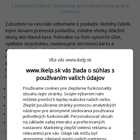
1. Mobilný čašník: pohodlie pre zákazníkov aj pre
čašníkov
Zabudnite na neustále odbiehanie k pokladni. Mobilný čašník,
inými slovami prenosná pokladňa, zvládne všetky dôležité
úkony ako hlavná kasa. Pohodlne na ňom vytvoríte účet,
vyklikáte objednávku, naskenujete vernostnú kartu a
vyúčtujete zákazníka. Všetko beží online, so synchronizáciou v
reálnom čase - a to priamo na termináli alebo
na akomkoľvek
Víta vás www.ikelp.sk
smartfóne
či tablete. Nemusíte dokupovať žiaden ďalší
www.ikelp.sk vás žiada o súhlas s
hardvér, obsluha má vždy aktuálne informácie a jednoducho
rozposiela objednávky za bar a do kuchyne priamo z rajónu.
používaním vašich údajov
Používame cookies pre zlepšenie funkcionality
Rýchlejšia obsluha zákazníkov
obsahu tejto stránky. Svojím výberom nám
Menej prešľapov pri zadávaní objednávok
môžete pomôcť k lepšej realizácii našich cieľov.
Zlepšiť používanie stránky pomocou analytických
Možnosť naskenovania zákazníckych kariet
nástrojov pre anonymné sledovania používania
Hravo zastúpi brigádnikov aj počas najrušnejších špičiek
jednotlivých funkcionalít. Perzonalizovať obsah
na základe vašej interakci a preferovaných
Funguje na akomkoľvek zariadení s pripojením na Wi-Fi
nastavení. Marketing zlepšiť cielenú reklamu a
2. Inteligentný stôl s QR: váš podnik v mobile zákazníka
relevantnú pre vás. Údaje tak môžu byť
anonymne zdielané medzi našich partnerov,