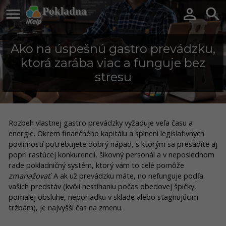

Pokladna


Ako na úspešnú gastro prevádzku,
ktorá zarába viac a funguje bez
stresu
Rozbeh vlastnej gastro prevádzky vyžaduje veľa času a
energie. Okrem finančného kapitálu a splnení legislatívnych
povinností potrebujete dobrý nápad, s ktorým sa presadíte aj
popri rastúcej konkurencii, šikovný personál a v neposlednom
rade pokladničný systém, ktorý vám to celé pomôže
zmanažovať
. A ak už prevádzku máte, no nefunguje podľa
vašich predstáv (kvôli nestíhaniu počas obedovej špičky,
pomalej obsluhe, neporiadku v sklade alebo stagnujúcim
tržbám), je najvyšší čas na zmenu.