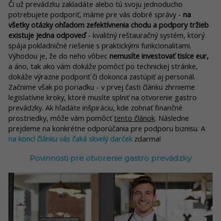
Či už prevádzku zakladáte alebo tú svoju jednoducho
potrebujete podporiť, máme pre vás dobré správy -
na
všetky otázky ohľadom zefektívnenia chodu a podpory tržieb
existuje jedna odpoveď
- kvalitný reštauračný systém, ktorý
spája pokladničné riešenie s praktickými funkcionalitami.
Výhodou je, že do neho vôbec
nemusíte investovať tisíce eur,
a áno, tak ako vám dokáže pomôcť po technickej stránke,
dokáže výrazne podporiť či dokonca zastúpiť aj personál.
Začnime však po poriadku - v prvej časti článku zhrnieme
legislatívne kroky, ktoré musíte splniť na otvorenie gastro
prevádzky. Ak hľadáte inšpiráciu, kde zohnať finančné
prostriedky, môže vám pomôcť
tento článok
. Následne
prejdeme na konkrétne odporúčania pre podporu biznisu. A
na konci článku vás čaká skvelý darček
zdarma!
Povinnosti pre otvorenie gastro prevádzky