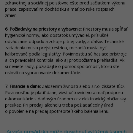
zdravotnej a sociálnej poisťovne ešte pred začiatkom výkonu
práce, zapisovať im dochádzku a mať po ruke rozpis ich
zmien.
6. Požiadavky na priestory a vybavenie:
Priestory musia spĺňať
hygienické normy, ako dostatok umývadiel, príslušné
odvádzanie odpadu a zdroje pitnej vody, a ďalšie. Technické
zariadenia musia prejsť revíziou, meradlá musia byť
kalibrované podľa legislatívy. Povinnosťou sú hasiace prístroje
a ich pravidelná kontrola, ako aj protipožiarna prehliadka. Ak
si neviete rady, požiadajte o pomoc spoločnosť, ktorú ste
oslovili na vypracovanie dokumentácie.
7. Financie a dane:
Založením živnosti alebo s.r.o. získate IČO.
Povinnosťou je platiť dane, viesť účtovníctvo a mať podporu
e-komunikácie s daňovým úradom cez elektronický občiansky
preukaz. Pri predaji alkoholu treba požiadať colný úrad
o povolenie na predaj spotrebiteľského balenia liehu.
Aj vaša prevádzka môže dosiahnuť vytúžený úspech