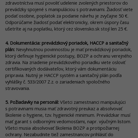
zdravotníctva musí povoliť udelenie zvolených priestorov do
prevádzky spojené s manipuláciou s potravinami. Žiadosť viete
podať osobne, poplatok za podanie návrhu je zvyčajne 50 €.
Odporúčame žiadosť podať elektronicky, okrem úspory času
ušetríte aj na poplatku, ktorý cez slovensko.sk stojí len 25 €.
4. Dokumentácia: prevádzkový poriadok, HACCP a sanitačný
plán:
Nevyhnutnou povinnosťou je mať prevádzkový poriadok,
ktorý definuje hygienické postupy, BOZP a ochranu verejného
zdravia. Na zriadenie prevádzkového poriadku viete osloviť
certifikovaných dodávateľov, ktorý vám dokumentáciu
pripravia. Nutný je HACCP systém a sanitačný plán podľa
vyhlášky č. 533/2007 Z.z. o zariadeniach spoločného
stravovania.
5. Požiadavky na personál:
Všetci zamestnanci manipulujúci
s potravinami musia mať zdravotný preukaz a absolvovať
školenie o hygiene, tzv. hygienické minimum. Prevádzkar musí
mať garant s odbornými vedomosťami, napr. výučným listom.
Všetci musia absolvovať školenia BOZP a protipožiarnej
ochrany. Nezabudnite tiež zamestnancov prihlásiť do