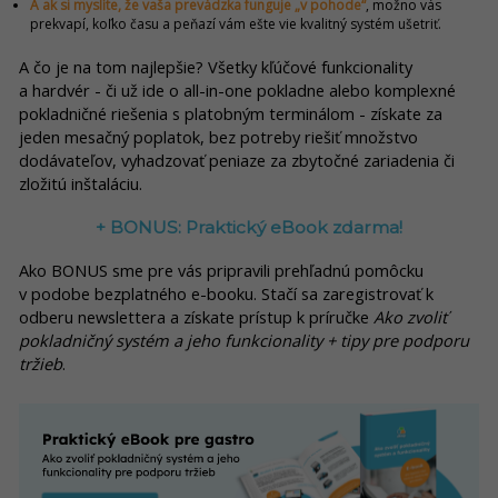
A ak si myslíte, že vaša prevádzka funguje „v pohode“
, možno vás
prekvapí, koľko času a peňazí vám ešte vie kvalitný systém ušetriť.
A čo je na tom najlepšie? Všetky kľúčové funkcionality
a hardvér - či už ide o all-in-one pokladne alebo komplexné
pokladničné riešenia s platobným terminálom - získate za
jeden mesačný poplatok, bez potreby riešiť množstvo
dodávateľov, vyhadzovať peniaze za zbytočné zariadenia či
zložitú inštaláciu.
+ BONUS: Praktický eBook zdarma!
Ako BONUS sme pre vás pripravili prehľadnú pomôcku
v podobe bezplatného e-booku. Stačí sa zaregistrovať k
odberu newslettera a získate prístup k príručke
Ako zvoliť
pokladničný systém a jeho funkcionality + tipy pre podporu
tržieb
.