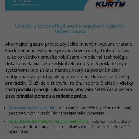
Urobte z technológií svojho najvýkonnejšieho
zamestnanca
Ako majiteľ gastro prevádzky čelíte mnohým výzvam, vrátane
každodenného zvládanie prevádzkovej reality. Dobrá správa
je, že to všetko nemusíte robiť sami - moderné technológie
dokážu oveľa viac ako kedykoľvek predtým. S pokladničným
systémom iKelp získate nástroj, ktorý sa postará nielen
o objednávky a platby, ale aj o prepojenie každej časti vašej
prevádzky. Či už ide o kuchyňu, rajón, reporty či sklad -
všetky
časti podniku pracujú ruka v ruke, aby vám šetrili čas a okrem
zisku prinášali pohodu a radosť z práce
.
Ak prevádzku len zakladáte
, iKelp vám ju pomôže úspešne rozbehnúť,
bez zbytočných investícií do neprehľadného vybavenia.
Ak už prevádzku máte, no funguje neefektívne
, iKelp vám ukáže, ako z
nej vytvoriť dobre fungujúci stroj – či už ste malá kaviareň alebo veľká
reštaurácia.