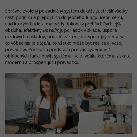
Správne zvolený pokladničný systém dokáže zastrešiť všetky
časti podniku a prepojiť ich do jedného fungujúceho celku,
nad ktorým budete mať vždy dokonalý prehľad. Rýchlejšia
obsluha, efektívny
upselling
, poriadok v sklade, úspora
mzdových nákladov, priazeň zákazníkov, spokojný personál...
to vôbec nie je
utópia
, to všetko môže byť realita aj vašej
prevádzky. Pre lepšiu predstavu pre vás vyberáme 5
obľúbených funkcionalít systému iKelp, vďaka ktorému získate
modernú a prosperujúcu prevádzku.