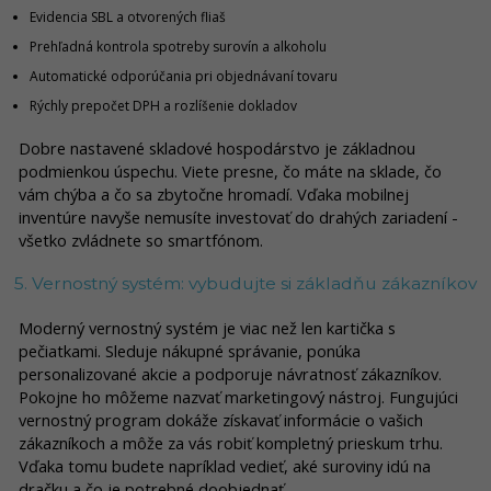
Evidencia SBL a otvorených fliaš
Prehľadná kontrola spotreby surovín a alkoholu
Automatické odporúčania pri objednávaní tovaru
Rýchly prepočet DPH a rozlíšenie dokladov
Dobre nastavené skladové hospodárstvo je základnou
podmienkou úspechu. Viete presne, čo máte na sklade, čo
vám chýba a čo sa zbytočne hromadí. Vďaka mobilnej
inventúre navyše nemusíte investovať do drahých zariadení -
všetko zvládnete so smartfónom.
5. Vernostný systém: vybudujte si základňu zákazníkov
Moderný vernostný systém je viac než len kartička s
pečiatkami. Sleduje nákupné správanie, ponúka
personalizované akcie a podporuje návratnosť zákazníkov.
Pokojne ho môžeme nazvať marketingový nástroj. Fungujúci
vernostný program dokáže získavať informácie o vašich
zákazníkoch a môže za vás robiť kompletný prieskum trhu.
Vďaka tomu budete napríklad vedieť, aké suroviny idú na
dračku a čo je potrebné doobjednať.