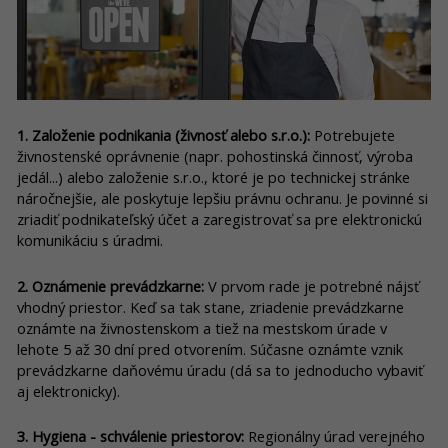
1. Založenie podnikania (živnosť alebo s.r.o.):
Potrebujete
živnostenské oprávnenie (napr. pohostinská činnosť, výroba
jedál...) alebo založenie s.r.o., ktoré je po technickej stránke
náročnejšie, ale poskytuje lepšiu právnu ochranu. Je povinné si
zriadiť podnikateľský účet a zaregistrovať sa pre elektronickú
komunikáciu s úradmi.
2. Oznámenie prevádzkarne:
V prvom rade je potrebné nájsť
vhodný priestor. Keď sa tak stane, zriadenie prevádzkarne
oznámte na živnostenskom a tiež na mestskom úrade v
lehote 5 až 30 dní pred otvorením. Súčasne oznámte vznik
prevádzkarne daňovému úradu (dá sa to jednoducho vybaviť
aj elektronicky).
3. Hygiena - schválenie priestorov:
Regionálny úrad verejného