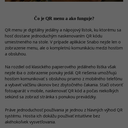
Čo je QR menu a ako funguje?
QR menu je digitálny jedálny a nápojový lístok, ku ktorému sa
hosť dostane jednoduchým naskenovaním QR kódu
umiestneného na stole. V prípade aplikácie Snabo nejde len o
zobrazenie menu, ale o kompletnú komunikáciu medzi hosťom
a obsluhou.
Na rozdiel od klasického papierového jedálneho lístka však
nejde iba o zobrazenie ponuky jedál. QR riešenia umožňujú
hosťom komunikovať s obsluhou priamo z mobilného telefónu
a vybaviť väčšinu úkonov bez zbytočného čakania. Stačí otvoriť
fotoaparát v mobile, naskenovať QR kód a počas niekoľkých
sekúnd sa zobrazí stránka s ponukou prevádzky.
Práve jednoduchosť používania je jednou z hlavných výhod QR
systému. Hostia ich dokážu používať intuitívne bez
akéhokoľvek vysvetľovania.