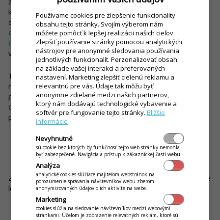
života. Používame ho pri platení, rezerváciách, nakupovaní aj
komunikácii. Nie je preto prekvapením, že čoraz viac hostí
Používame cookies pre zlepšenie funkcionality
očakáva podobný komfort aj v reštauráciách.
QR
obsahu tejto stránky. Svojím výberom nám
objednávanie im dáva slobodu rozhodnúť sa,
kedy chcú
môžete pomôcť k lepšej realizácii našich cieľov.
Zlepšiť používanie stránky pomocou analytických
objednať, doobjednať alebo zaplatiť
. Nemusia čakať na
nástrojov pre anonymné sledovania používania
vhodný okamih ani sa snažiť upútať pozornosť obsluhy.
jednotlivých funkcionalít. Perzonalizovať obsah
na základe vašej interakci a preferovaných
To však neznamená, že technológia nahrádza čašníkov. Práve
nastavení. Marketing zlepšiť cielenú reklamu a
naopak. Rutinné úkony preberá digitálny systém, zatiaľ čo
relevantnú pre vás. Údaje tak môžu byť
anonymne zdielané medzi našich partnerov,
personál sa môže viac venovať tomu najdôležitejšiemu -
ktorý nám dodávajú technologické vybavenie a
odporúčaniu jedál, profesionálnemu servisu a osobnému
softvér pre fungovanie tejto stránky.
Bližšie
prístupu k hosťom.
informácie
Nevyhnutné
sú cookie bez ktorých by funkčnosť tejto web stránky nemohla
byť zabezpečené. Navigácia a prístup k zákazníckej časti webu.
Ako prebieha objednávanie krok za krokom?
Analýza
analytické cookies slúžiace majiteľom webstránok na
Z pohľadu hosťa ide o veľmi jednoduchý proces, ktorý zaberie
porozumenie správania návštevníkov webu zberom
len niekoľko sekúnd.
anonymizovaných údajov o ich aktivite na webe.
Marketing
Hosť si sadne k stolu.
cookies slúžia na sledovanie návštevníkov medzi webovými
stránkami. Účelom je zobrazenie relevatných reklám, ktoré sú