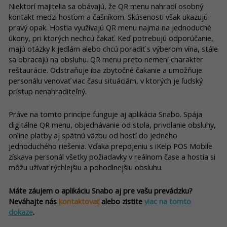
Niektorí majitelia sa obávajú, že QR menu nahradí osobný
kontakt medzi hosťom a čašníkom. Skúsenosti však ukazujú
pravý opak. Hostia využívajú QR menu najmä na jednoduché
úkony, pri ktorých nechcú čakať. Keď potrebujú odporúčanie,
majú otázky k jedlám alebo chcú poradiť s výberom vína, stále
sa obracajú na obsluhu. QR menu preto nemení charakter
reštaurácie. Odstraňuje iba zbytočné čakanie a umožňuje
personálu venovať viac času situáciám, v ktorých je ľudský
prístup nenahraditeľný.
Práve na tomto princípe funguje aj aplikácia Snabo. Spája
digitálne QR menu, objednávanie od stola, privolanie obsluhy,
online platby aj spätnú väzbu od hostí do jedného
jednoduchého riešenia. Vďaka prepojeniu s iKelp POS Mobile
získava personál všetky požiadavky v reálnom čase a hostia si
môžu užívať rýchlejšiu a pohodlnejšiu obsluhu.
Máte záujem o aplikáciu Snabo aj pre vašu prevádzku?
Neváhajte nás
kontaktovať
alebo zistite
viac na tomto
dokaze
.