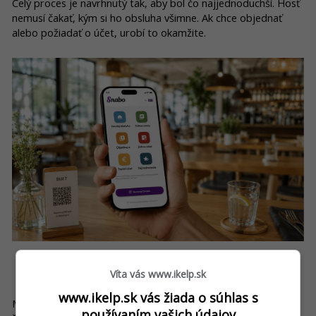
Celý proces je navrhnutý tak, aby bol čo najjednoduchší. Hosť
nemusí čakať, kým si ho obsluha všimne. Ak chce objednať
alebo požiadať o účet, urobí to okamžite.
Víta vás www.ikelp.sk
Prečo hostia oceňujú QR objednávanie?
www.ikelp.sk vás žiada o súhlas s
Mobilný telefón je dnes prirodzenou súčasťou každodenného
používaním vašich údajov