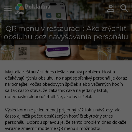

Pokladna


QR menu v reštaurácii: Ako zrýchliť
obsluhu bez navyšovania personálu
Majitelia reštaurácií dnes riešia rovnaký problém. Hostia
očakávajú rýchlu obsluhu, no nájsť spoľahlivý personál je čoraz
náročnejšie. Počas obedových špičiek alebo večerných hodín
sa tak často stáva, že zákazník čaká na jedálny lístok,
objednávku alebo účet dlhšie, ako by si želal.
Výsledkom nie je len menej príjemný zážitok z návštevy, ale
často aj nižší počet obslúžených hostí či zbytočný stres
personálu. Dobrou správou je, že tento problém dnes dokáže
výrazne zmierniť moderné QR menu s možnosťou