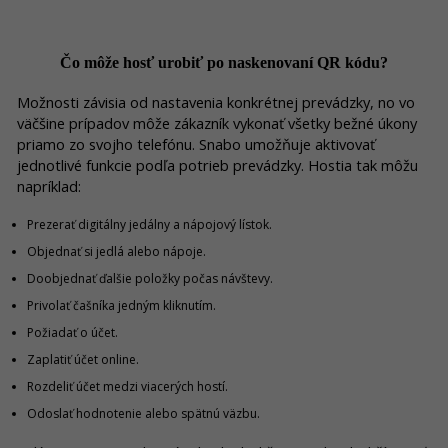
Čo môže hosť urobiť po naskenovaní QR kódu?
Možnosti závisia od nastavenia konkrétnej prevádzky, no vo
väčšine prípadov môže zákazník vykonať všetky bežné úkony
priamo zo svojho telefónu. Snabo umožňuje aktivovať
jednotlivé funkcie podľa potrieb prevádzky. Hostia tak môžu
napríklad:
Prezerať digitálny jedálny a nápojový lístok.
Objednať si jedlá alebo nápoje.
Doobjednať ďalšie položky počas návštevy.
Privolať čašníka jedným kliknutím.
Požiadať o účet.
Zaplatiť účet online.
Rozdeliť účet medzi viacerých hostí.
Odoslať hodnotenie alebo spätnú väzbu.