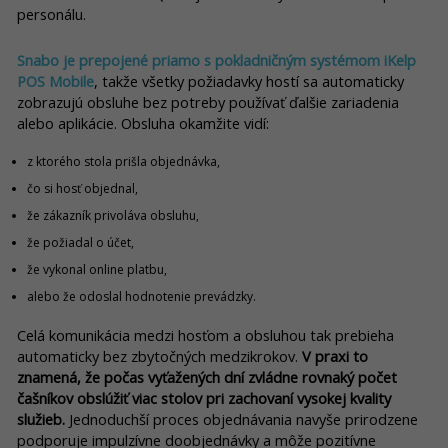
personálu
.
Snabo je prepojené priamo s pokladničným systémom iKelp
POS Mobile
, takže všetky požiadavky hostí sa automaticky
zobrazujú obsluhe bez potreby používať ďalšie zariadenia
alebo aplikácie. Obsluha okamžite vidí:
z ktorého stola prišla objednávka,
čo si hosť objednal,
že zákazník privoláva obsluhu,
že požiadal o účet,
že vykonal online platbu,
alebo že odoslal hodnotenie prevádzky.
Celá komunikácia medzi hosťom a obsluhou tak prebieha
automaticky bez zbytočných medzikrokov.
V praxi to
znamená, že počas vyťažených dní zvládne rovnaký počet
čašníkov obslúžiť viac stolov pri zachovaní vysokej kvality
služieb.
Jednoduchší proces objednávania navyše prirodzene
podporuje impulzívne doobjednávky a môže pozitívne