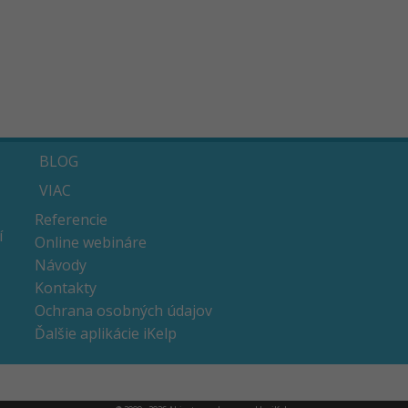
BLOG
VIAC
Referencie
í
Online webináre
Návody
Kontakty
Ochrana osobných údajov
Ďalšie aplikácie iKelp