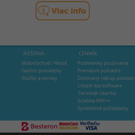
RIEŠENIA
CENNÍK
Maloobchod / Retail
Podmienky používania
Gastro prevádzky
Prenájom pokladní
Služby a servisy
Dotovaný nákup pokladn
Chcem iba software
Terminál zdarma
Schéma MIF++
Systémové požiadavky