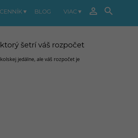


CENNÍK
BLOG
VIAC
torý šetrí váš rozpočet
olskej jedálne, ale váš rozpočet je