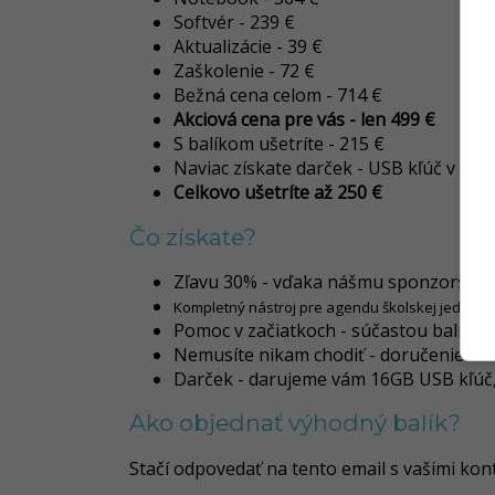
Softvér - 239 €
Aktualizácie - 39 €
Zaškolenie - 72 €
Bežná cena celom - 714 €
Akciová cena pre vás - len 499 €
S balíkom ušetríte - 215 €
Naviac získate darček - USB kľúč v hod
Celkovo ušetríte až 250 €
Čo získate?
Zľavu 30% - vďaka nášmu sponzorskému 
Kompletný nástroj pre agendu školskej jedálne 
Pomoc v začiatkoch - súčastou balíka je
Nemusíte nikam chodiť - doručenie až
Darček - darujeme vám 16GB USB kľúč, 
Ako objednať výhodný balík?
Stačí odpovedať na tento email s vašimi kon