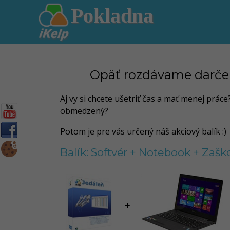
Pokladna
Opäť rozdávame darčeky
Aj vy si chcete ušetriť čas a mať menej prác
obmedzený?
Potom je pre vás určený náš akciový balík :)
Balík: Softvér + Notebook + Zaš
+