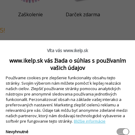
Zaškolenie
Darček zdarma
5!
Víta vás www.ikelp.sk
isplej, 4GB RAM, 500GB HDD, Windows 10
www.ikelp.sk vás žiada o súhlas s používaním
da školskej jedálne
vašich údajov
o roka
(2 hodiny)
Používame cookies pre zlepšenie funkcionality obsahu tejto
stránky. Svojím výberom nám môžete pomôcť k lepšej realizácii
našich cieľov. Zlepšiť používanie stránky pomocou analytických
nástrojov pre anonymné sledovania používania jednotlivých
funkcionalít. Perzonalizovať obsah na základe vašej interakci a
preferovaných nastavení. Marketing zlepšiť cielenú reklamu a
relevantnú pre vás. Údaje tak môžu byť anonymne zdielané medzi
našich partnerov, ktorý nám dodávajú technologické vybavenie a
softvér pre fungovanie tejto stránky.
Bližšie informácie
íte tak až 250 €. Počítajte s nami:
Nevyhnutné