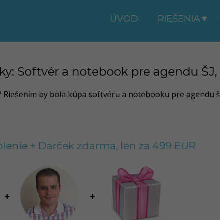
ÚVOD
RIEŠENIA
: Softvér a notebook pre agendu ŠJ, k
e? Riešením by bola kúpa softvéru a notebooku pre agendu šk
kolenie + Darček zdarma, len za 499 EUR
+
+