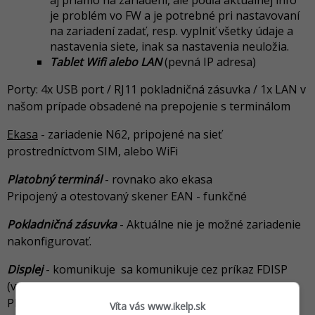
je problém vo FW a je potrebné pri nastavovaní
na zariadení zadať, resp. vyplniť všetky údaje a
nastavenia siete, inak sa nastavenia neuložia.
Tablet Wifi alebo LAN
(pevná IP adresa)
Porty: 4x USB port / RJ11 pokladničná zásuvka / 1x LAN v
našom prípade obsadené na prepojenie s terminálom
Ekasa
- zariadenie N62, pripojené na sieť
prostredníctvom SIM, alebo WiFi
Platobný terminál
- rovnako ako ekasa
Pripojený a otestovaný
skener
EAN - funkčné
Pokladničná zásuvka
-
Aktuálne nie je možné zariadenie
nakonfigurovať.
Displej
- komunikuje sa komunikuje cez príkaz FDISP
(vypnutie zobrazenia rozhrania zákazníckeho displeja
PIN: 000000)
Víta vás www.ikelp.sk