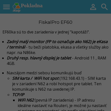

Pokladna


FiskalPro EF60
EF60ka sú to dve zariadenia v jednej "kapotáži".
Zadný malý monitor (FP to označuje ako N62) je eKasa
/ terminál
- tu beži platobka, ekasa a všetky služby ako
napr. na N86ke.
Druhý resp. hlavný displej je tablet
- Android 11 , RAM
4GB.
Navzájom medzi sebou komunikujú buď
SIM karta / WiFi hot spot
(192.168.43.1) - SIM karta
je v zariadení N62 a robí hotspot pre tablet. Ten
komunikuje s N62 na uvedenej IP.
TCP/IP
WiFi N62
(pevná IP zariadenia) - IP adresu
ideálne nastaviť na Routeri, je možné ju nastaviť
aj priamo na zariadení, ale podľa aktuálnej info