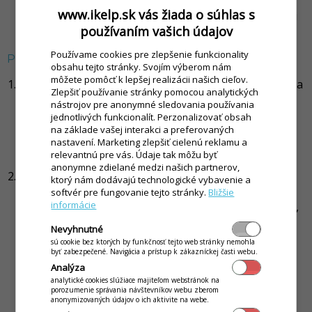
www.ikelp.sk vás žiada o súhlas s
Pre zobrazovanie na externom displeji v manazerovi
používaním vašich údajov
FP nastavit pouzivat externy displej
Používame cookies pre zlepšenie funkcionality
Príprava a konfigurácia zariadenia
obsahu tejto stránky. Svojím výberom nám
môžete pomôcť k lepšej realizácii našich cieľov.
Aplikácia sa inštaluje na zariadenie (tablet) EF60
nie na
Zlepšiť používanie stránky pomocou analytických
samotný terminál.
nástrojov pre anonymné sledovania používania
Aby bolo možné aplikáciu nainštalovať, je
jednotlivých funkcionalít. Perzonalizovať obsah
potrebné mať podpísané APK zo strany
na základe vašej interakci a preferovaných
nastavení. Marketing zlepšiť cielenú reklamu a
FiskalPro, inak nie je možné aplikáciu na
relevantnú pre vás. Údaje tak môžu byť
zariadenie nahrať.
anonymne zdielané medzi našich partnerov,
Po nainštalovaní sa konfigure aplikácia iKelp POS
ktorý nám dodávajú technologické vybavenie a
Mobile, ako IP Adresa zariadenia (bill, pay) sa
softvér pre fungovanie tejto stránky.
Bližšie
informácie
nastavuje pri SIM (WifiHotspot IP adresa 192.168.43.1,
port 6090), pri Wifi pevná IP adresa zariadenia N62.
Nevyhnutné
Je potrebné vypnúť zobrazovanie na externom
sú cookie bez ktorých by funkčnosť tejto web stránky nemohla
displeji - nastaviť na
NIE
.
byť zabezpečené. Navigácia a prístup k zákazníckej časti webu.
So zariadením sa nebude komunikovať, ako s
Analýza
analytické cookies slúžiace majiteľom webstránok na
ďalším zariadením, ale príkazy sa zobrazujú na
porozumenie správania návštevníkov webu zberom
zariadení podobne ako napr. na T6, preto sa
anonymizovaných údajov o ich aktivite na webe.