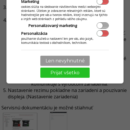
nastavuje zobrazenie pre externý displej na nie.
Marketing
Batéria
- vypnutie optimalizácie aplikácie v
cookies slúžia na sledovanie návštevníkov medzi webovými
stránkami. Účelom je zobrazenie relevatných reklám, ktoré sú
nastaveniach batérie.
hodnotnejšie pre vás a tvorcov reklám, ktorý inzerujú na týchto
Vzdialená správa
- Keďže sa jedná o tablet, je možné
a iných web stránkach z pohľadu vášho záujmu.
Personalizovaný marketing
sem doinštalovať iné aplikácie, odporúčam aplikáciu
SplashTop SOS cez ktorú je možné zariadenie ovládať.
Personalizácia
aplikácia sa ale nedá nastaviť na zobrazenie
používanie služieb a nastavení len pre vás, ako jazyk,
komunikácia textová s obchodníkom, technikom.
na úvodnej obrazovke (politika FiskalPro),
preto ju zákazník vie spustiť len po zadaní
servisného hesla, a musí si zobraziť ostatné
Len nevyhnutné
aplikácie.
Aktuálne nie je možné na zariadení spustiť
Prijať všetko
aplikácie od TeamViewer, toto FP
komunikuje s výrobcom zariadenia.
Nastavenie rezimu pokladne na zariadeni a pouzivanie
displeja. (Nastavenie zariadenia)
Servisnú dokumentáciu je možné stiahnuť