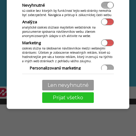
Nevyhnutné
Schéma MIF++
sú cookie bez ktorých by funkčnosť tejto web stránky nemohla
Systémové požiadavky
byť zabezpečené. Navigácia a prístup k zákazníckej časti webu.
BLOG
VIAC
Analýza
analytické cookies slúžiace majiteľom webstránok na
Referencie
porozumenie správania návštevníkov webu zberom
anonymizovaných údajov o ich aktivite na webe.
Online webináre
Marketing
Návody
cookies slúžia na sledovanie návštevníkov medzi webovými
stránkami. Účelom je zobrazenie relevatných reklám, ktoré sú
Kontakty
hodnotnejšie pre vás a tvorcov reklám, ktorý inzerujú na týchto
Ochrana osobných
a iných web stránkach z pohľadu vášho záujmu.
Personalizovaný marketing
údajov
Ďalšie aplikácie iKelp
Personalizácia
používanie služieb a nastavení len pre vás, ako jazyk,
Len nevyhnutné
komunikácia textová s obchodníkom, technikom.
Prijať všetko
© 2009 - 2026 Abiset s.r.o. | powered by
iKelp