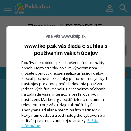

Pokladna


Tibor Nagy INFOTRADE (IT)
Víta vás www.ikelp.sk
Dunajská Streda
Certifikácie:
Tibor Nagy
www.ikelp.sk vás žiada o súhlas s
INFOTRADE (IT)
používaním vašich údajov
email:
infotrade(at)stonline.sk
Používame cookies pre zlepšenie funkcionality
obsahu tejto stránky. Svojím výberom nám
môžete pomôcť k lepšej realizácii našich cieľov.
Zlepšiť používanie stránky pomocou analytických
nástrojov pre anonymné sledovania používania
RIEŠENIA
CENNÍK
jednotlivých funkcionalít. Perzonalizovať obsah
Maloobchod / Retail
Podmienky používania
na základe vašej interakci a preferovaných
nastavení. Marketing zlepšiť cielenú reklamu a
Gastro prevádzky
Prenájom pokladní
relevantnú pre vás. Údaje tak môžu byť
Služby a servisy
Dotovaný nákup
anonymne zdielané medzi našich partnerov,
pokladní
ktorý nám dodávajú technologické vybavenie a
softvér pre fungovanie tejto stránky.
Bližšie
Chcem iba software
informácie
Terminál zdarma