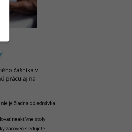
y
ného čašníka v
ú prácu aj na
m nie je žiadna objednávka
ovať neaktívne stoly
ky zároveň sledujete