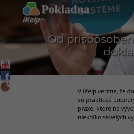
Pokladna
Od prispôsobeni
dokla
V iKelp veríme, že d
sú praktické podnety
praxe, ktoré na výv
niekoľko skvelých vy