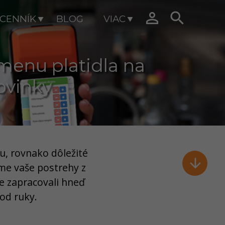


CENNÍK
BLOG
VIAC
menu platidla na
ovinky
u, rovnako dôležité

eme vaše postrehy z
e zapracovali hneď
od ruky.