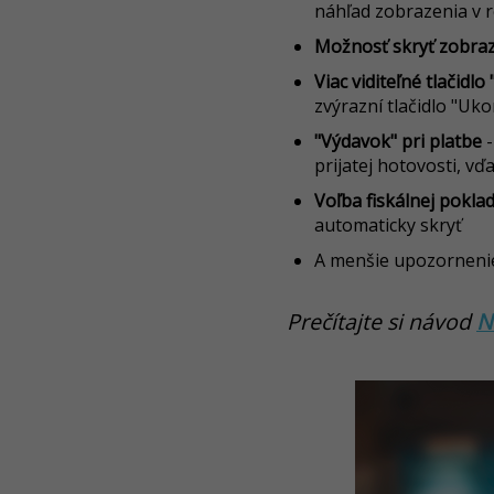
náhľad zobrazenia v 
Možnosť skryť zobra
Viac viditeľné tlačidlo
zvýrazní tlačidlo "Uko
"Výdavok" pri platbe
-
prijatej hotovosti, v
Voľba fiskálnej pokla
automaticky skryť
A menšie upozorneni
Prečítajte si návod
N