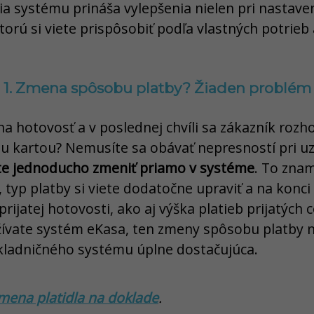
ia systému prináša vylepšenia nielen pri nastavení
torú si viete prispôsobiť podľa vlastných potrieb 
1. Zmena spôsobu platby? Žiaden problém
 na hotovosť a v poslednej chvíli sa zákazník rozh
ou kartou? Nemusíte sa obávať nepresností pri u
ete jednoducho zmeniť priamo v systéme
. To znam
 typ platby si viete dodatočne upraviť a na kon
rijatej hotovosti, ako aj výška platieb prijatých 
žívate systém eKasa, ten zmeny spôsobu platby ne
kladničného systému úplne dostačujúca.
mena platidla na doklade
.