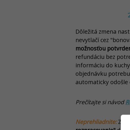
Dôležitá zmena nasta
nevytlačí cez "bono
možnosťou potvrdeni
refundáciu bez potr
informáciu do kuchyn
objednávku potrebuje
automaticky odošle
Prečítajte si návod
R
Neprehliadnite:
Zmen