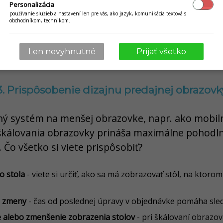
Personalizácia
používanie služieb a nastavení len pre vás, ako jazyk, komunikácia textová s
obchodníkom, technikom.
Len nevyhnutné
Prijať všetko
3. Prispôsobenie dizajnu predajnej obrazovk
ný systém na menšej obrazovke, napr. ako mobil
škálovania obrazovky prináša maximálne pohodln
 Čo všetko si viete prispôsobiť?
o stola
- viete si určiť, ako sa má zobrazovať stôl, na ktoro
j zmeny
- čas od poslednej úpravy v objednávke pomáha sled
 alebo zmenšenie zobrazenia stolov
- pri škálovaní obrazov