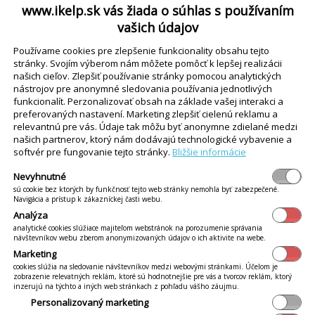
du. Kvôli eliminácii chybovosti sa táto možnosť 
www.ikelp.sk vás žiada o súhlas s používaním
 nemá povolenia túto možnosť pridať. Práva sú pr
vašich údajov
ožnosť môžu kedykoľvek odokryť a umožniť obslu
Používame cookies pre zlepšenie funkcionality obsahu tejto
du na neskôr.
stránky. Svojím výberom nám môžete pomôcť k lepšej realizácii
našich cieľov. Zlepšiť používanie stránky pomocou analytických
nástrojov pre anonymné sledovania používania jednotlivých
funkcionalít. Perzonalizovať obsah na základe vašej interakci a
preferovaných nastavení. Marketing zlepšiť cielenú reklamu a
relevantnú pre vás. Údaje tak môžu byť anonymne zdielané medzi
našich partnerov, ktorý nám dodávajú technologické vybavenie a
softvér pre fungovanie tejto stránky.
Bližšie informácie
Nevyhnutné
sú cookie bez ktorých by funkčnosť tejto web stránky nemohla byť zabezpečené.
Navigácia a prístup k zákazníckej časti webu.
Analýza
analytické cookies slúžiace majiteľom webstránok na porozumenie správania
návštevníkov webu zberom anonymizovaných údajov o ich aktivite na webe.
Marketing
cookies slúžia na sledovanie návštevníkov medzi webovými stránkami. Účelom je
zobrazenie relevatných reklám, ktoré sú hodnotnejšie pre vás a tvorcov reklám, ktorý
inzerujú na týchto a iných web stránkach z pohľadu vášho záujmu.
Personalizovaný marketing