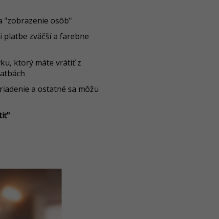
ka "zobrazenie osôb"
i platbe zväčší a farebne
ku, ktorý máte vrátiť z
latbách
riadenie a ostatné sa môžu
iť"