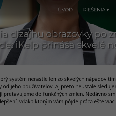
ÚVOD
RIEŠENIA
a dizajnu obrazovky po z
de: iKelp prináša skvelé n
obrý systém nerastie len zo skvelých nápadov tím
 od jeho používateľov. Aj preto neustále sleduj
oji pretavujeme do funkčných zmien. Nedávno sm
lepšení, vďaka ktorým vám pôjde práca ešte viac 