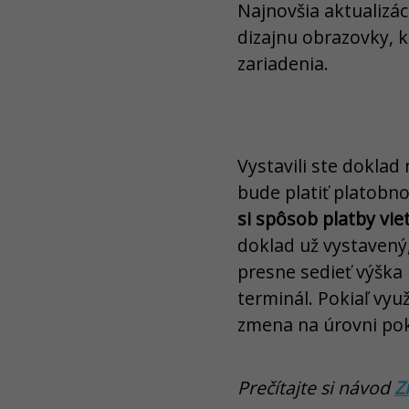
Najnovšia aktualizác
dizajnu obrazovky, k
zariadenia.
Vystavili ste doklad
bude platiť platobn
si spôsob platby vi
doklad už vystavený,
presne sedieť výška p
terminál. Pokiaľ vyu
zmena na úrovni po
Prečítajte si návod
Z