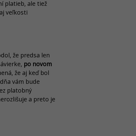
 platieb, ale tiež
aj veľkosti
odol, že predsa len
závierke,
po novom
ená, že aj keď bol
ci dňa vám bude
cez platobný
rozlišuje a preto je