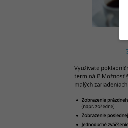
Využívate pokladnič
termináli? Možnosť 
malých zariadeniach.
Zobrazenie prázdneh
(napr. zošedne)
Zobrazenie posledne
Jednoduché zväčšenie