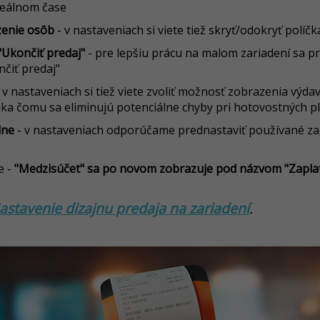
reálnom čase
zenie osôb
- v nastaveniach si viete tiež skryť/odokryť políč
 "Ukončiť predaj"
- pre lepšiu prácu na malom zariadení sa pr
nčiť predaj"
 v nastaveniach si tiež viete zvoliť možnosť zobrazenia výdav
ďaka čomu sa eliminujú potenciálne chyby pri hotovostných p
dne
- v nastaveniach odporúčame prednastaviť používané za
e -
"Medzisúčet" sa po novom zobrazuje pod názvom "Zaplat
astavenie dizajnu predaja na zariadení
.