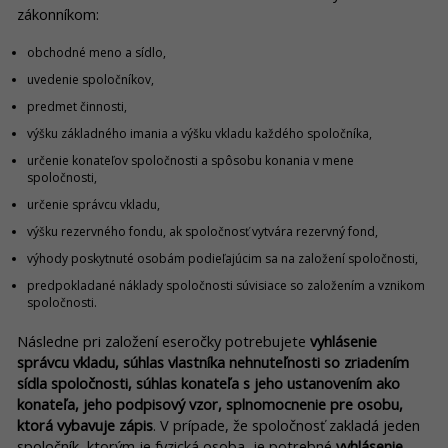
zákonníkom:
obchodné meno a sídlo,
uvedenie spoločníkov,
predmet činnosti,
výšku základného imania a výšku vkladu každého spoločníka,
určenie konateľov spoločnosti a spôsobu konania v mene
spoločnosti,
určenie správcu vkladu,
výšku rezervného fondu, ak spoločnosť vytvára rezervný fond,
výhody poskytnuté osobám podieľajúcim sa na založení spoločnosti,
predpokladané náklady spoločnosti súvisiace so založením a vznikom
spoločnosti.
Následne pri založení eseročky potrebujete
vyhlásenie
správcu vkladu, súhlas vlastníka nehnuteľnosti so zriadením
sídla spoločnosti, súhlas konateľa s jeho ustanovením ako
konateľa, jeho podpisový vzor, splnomocnenie pre osobu,
ktorá vybavuje zápis
. V prípade, že spoločnosť zakladá jeden
spoločník, ktorým je fyzická osoba, je potrebné
vyhlásenie