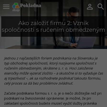

Pokladna


Ako založiť firmu 2: Vznik
spoločnosti s ručením obmedzeným
Jednou z najčastejších foriem podnikania na Slovensku je
typ obchodnej spoločnosti, ktorý nazývame spoločnosť s
ručením obmedzeným, skrátene s. r. o. Hoci založenie
eseročky môže vyzerať zložito – a skutočne si to vyžaduje čas
aj trpezlivosť –, ak sa rozhodnete podnikať takouto formou,
celý proces sa dá bez problémov zvládnuť.
Začatie podnikania formou s. r. o. je o niečo zložitejšie než pri
podnikaní na živnostenské oprávnenie. Je možné, že pri
zakladaní spoločnosti budete musieť využiť služby právnika