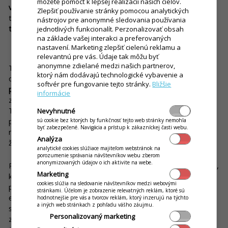
môžete pomôcť k lepšej realizácii našich cieľov.
viacero obmedzení
a rozhodne
nie je vhodné pre každého
. Je
Zlepšiť používanie stránky pomocou analytických
tu totiž
obmedzenie počtu živností
a vybrať si možno
len z
nástrojov pre anonymné sledovania používania
tých voľných, spoločníci môžu byť maximálne piati
a podobne.
jednotlivých funkcionalít. Perzonalizovať obsah
na základe vašej interakci a preferovaných
nastavení. Marketing zlepšiť cielenú reklamu a
Štandardný spôsob
relevantnú pre vás. Údaje tak môžu byť
anonymne zdielané medzi našich partnerov,
Tento postup prešiel zmenou a návrhy na zápis do
ktorý nám dodávajú technologické vybavenie a
obchodného registra je možné podávať už
len elektronicky a
softvér pre fungovanie tejto stránky.
Bližšie
podpísané elektronickým podpisom
. Tí, ktorí ho nemajú
informácie
zriadený, môžu realizovať založenie eseročky aj
cez notára
.
Treba však rátať s poplatkom za jeho služby a je potrebné
Nevyhnutné
priniesť mu povinné prílohy, ako sú vyplnený formulár návrhu
sú cookie bez ktorých by funkčnosť tejto web stránky nemohla
byť zabezpečené. Navigácia a prístup k zákazníckej časti webu.
na zápis, zakladateľské dokumenty, osvedčenie o
Analýza
živnostenskom oprávnení a podobne.
analytické cookies slúžiace majiteľom webstránok na
porozumenie správania návštevníkov webu zberom
anonymizovaných údajov o ich aktivite na webe.
Preto je čoraz populárnejšie využívať
poradenské spoločnosti
,
Marketing
ktoré svoje služby poskytujú online. Takto sa vyhnete
cookies slúžia na sledovanie návštevníkov medzi webovými
poplatkom za ohlásenie voľných živností, ktoré pri
stránkami. Účelom je zobrazenie relevatných reklám, ktoré sú
elektronickom podaní na živnostenský úrad nie sú
hodnotnejšie pre vás a tvorcov reklám, ktorý inzerujú na týchto
a iných web stránkach z pohľadu vášho záujmu.
spoplatnené. Toto je riešenie zvlášť pre tých, ktorí nemajú
Personalizovaný marketing
zriadený elektronický podpis. Cena za takéto služby sa začína