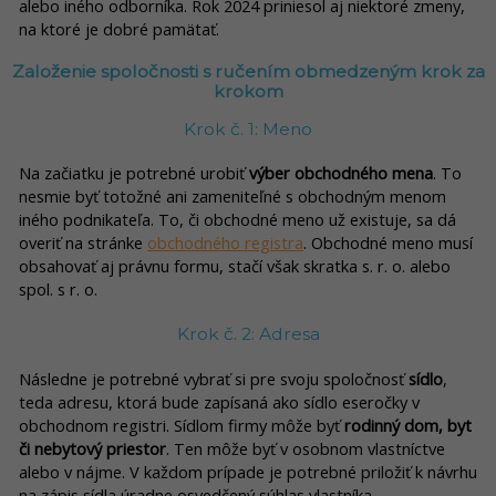
alebo iného odborníka. Rok 2024 priniesol aj niektoré zmeny,
na ktoré je dobré pamätať.
Založenie spoločnosti s ručením obmedzeným krok za
krokom
Krok č. 1: Meno
Na začiatku je potrebné urobiť
výber obchodného mena
. To
nesmie byť totožné ani zameniteľné s obchodným menom
iného podnikateľa. To, či obchodné meno už existuje, sa dá
overiť na stránke
obchodného registra
. Obchodné meno musí
obsahovať aj právnu formu, stačí však skratka s. r. o. alebo
spol. s r. o.
Krok č. 2: Adresa
Následne je potrebné vybrať si pre svoju spoločnosť
sídlo
,
teda adresu, ktorá bude zapísaná ako sídlo eseročky v
obchodnom registri. Sídlom firmy môže byť
rodinný dom, byt
či nebytový priestor
. Ten môže byť v osobnom vlastníctve
alebo v nájme. V každom prípade je potrebné priložiť k návrhu
na zápis sídla úradne osvedčený súhlas vlastníka