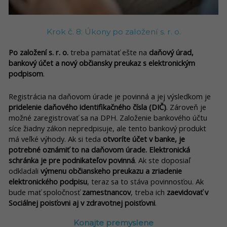
Krok č. 8: Úkony po založení s. r. o.
Po založení s. r. o.
treba pamätať ešte na
daňový úrad,
bankový účet a nový občiansky preukaz s elektronickým
podpisom
.
Registrácia na daňovom úrade je povinná a jej výsledkom je
pridelenie daňového identifikačného čísla (DIČ)
. Zároveň je
možné zaregistrovať sa na DPH. Založenie bankového účtu
síce žiadny zákon nepredpisuje, ale tento bankový produkt
má veľké výhody. Ak si teda
otvoríte účet v banke, je
potrebné oznámiť to na daňovom úrade. Elektronická
schránka je pre podnikateľov povinná
. Ak ste doposiaľ
odkladali
výmenu občianskeho preukazu a zriadenie
elektronického podpisu
, teraz sa to stáva povinnosťou. Ak
bude mať spoločnosť
zamestnancov
, treba ich
zaevidovať v
Sociálnej poisťovni aj v zdravotnej poisťovni
.
Konajte premyslene