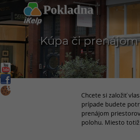
Pokladna
Kúpa či prenájom p
Chcete si založiť vl
prípade budete potr
prenájom priestorov
polohu. Miesto toti