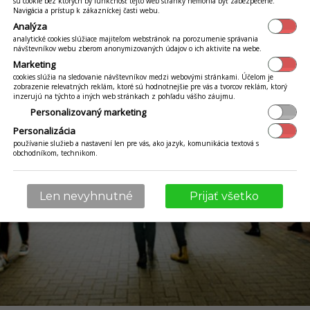
sú cookie bez ktorých by funkčnosť tejto web stránky nemohla byť zabezpečené.
Navigácia a prístup k zákazníckej časti webu.
Analýza
analytické cookies slúžiace majiteľom webstránok na porozumenie správania
návštevníkov webu zberom anonymizovaných údajov o ich aktivite na webe.
Marketing
cookies slúžia na sledovanie návštevníkov medzi webovými stránkami. Účelom je
zobrazenie relevatných reklám, ktoré sú hodnotnejšie pre vás a tvorcov reklám, ktorý
inzerujú na týchto a iných web stránkach z pohľadu vášho záujmu.
Personalizovaný marketing
Personalizácia
používanie služieb a nastavení len pre vás, ako jazyk, komunikácia textová s
obchodníkom, technikom.
Len nevyhnutné
Prijať všetko