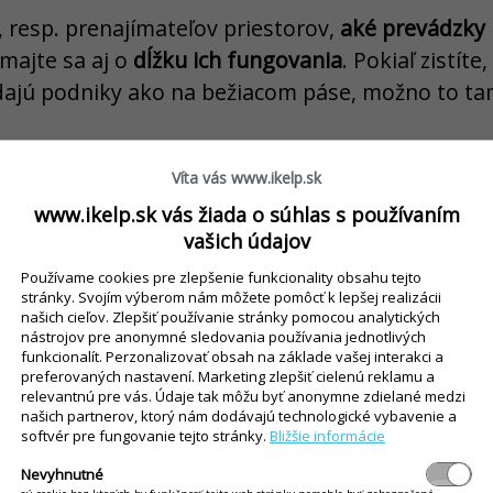
, resp. prenajímateľov priestorov,
aké prevádzky 
ímajte sa aj o
dĺžku ich fungovania
. Pokiaľ zistíte
edajú podniky ako na bežiacom páse, možno to ta
Víta vás www.ikelp.sk
Analyzujte potenciálnych zákazníkov
www.ikelp.sk vás žiada o súhlas s používaním
vašich údajov
podnikania je poznať svojich zákazníkov. Keď po
vybrať vhodný priestor na prevádzku. Pokiaľ sa 
Používame cookies pre zlepšenie funkcionality obsahu tejto
stránky. Svojím výberom nám môžete pomôcť k lepšej realizácii
hľadajte lokalitu v blízkosti univerzít. Na takomt
našich cieľov. Zlepšiť používanie stránky pomocou analytických
nástrojov pre anonymné sledovania používania jednotlivých
iarňam. Ak je vaším snom rozbehnúť obchod zame
funkcionalít. Perzonalizovať obsah na základe vašej interakci a
potrieb, mali by ste staviť na oblasť v blízkosti
preferovaných nastavení. Marketing zlepšiť cielenú reklamu a
relevantnú pre vás. Údaje tak môžu byť anonymne zdielané medzi
vrtí, teda na lokality, kde sa pohybujú
predovšet
našich partnerov, ktorý nám dodávajú technologické vybavenie a
softvér pre fungovanie tejto stránky.
Bližšie informácie
Nevyhnutné