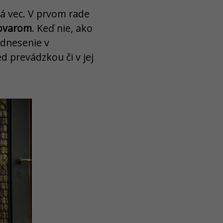
tá vec. V prvom rade
tovarom
. Keď nie, ako
odnesenie v
d prevádzkou či v jej