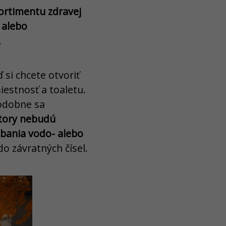
ortimentu zdravej
 alebo
.
 si chcete otvoriť
iestnosť a toaletu.
podobne sa
story nebudú
bania vodo- alebo
do závratných čísel.