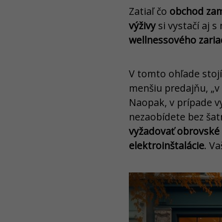
Zatiaľ čo
obchod zam
výživy
si vystačí aj 
wellnessového zaria
V tomto ohľade stojí
menšiu predajňu, „v 
Naopak, v prípade v
nezaobídete bez šatn
vyžadovať obrovské 
elektroinštalácie
. V