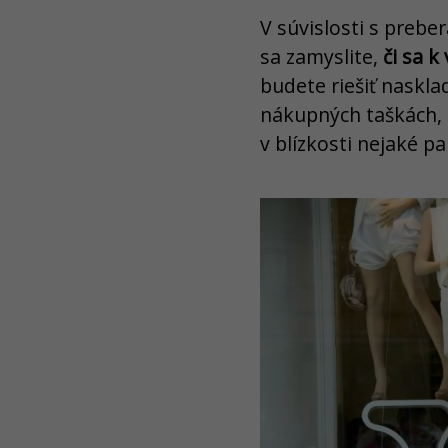
V súvislosti s prebe
sa zamyslite,
či sa 
budete riešiť naskl
nákupných taškách, m
v blízkosti nejaké p