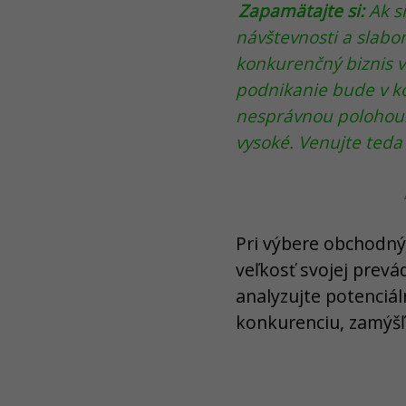
Zapamätajte si:
Ak si
návštevnosti a slabo
konkurenčný biznis v
podnikanie bude v ko
nesprávnou polohou.
vysoké. Venujte teda
Pri výbere obchodný
veľkosť svojej prevá
analyzujte potenciá
konkurenciu, zamýšľ