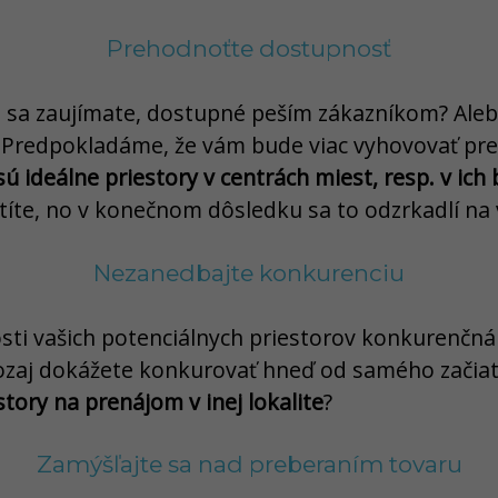
Prehodnoťte dostupnosť
ré sa zaujímate, dostupné peším zákazníkom? Aleb
 Predpokladáme, že vám bude viac vyhovovať pr
sú ideálne priestory v centrách miest, resp. v ich 
latíte, no v konečnom dôsledku sa to odzrkadlí na 
Nezanedbajte konkurenciu
osti vašich potenciálnych priestorov konkurenčná
naozaj dokážete konkurovať hneď od samého začiat
tory na prenájom v inej lokalite
?
Zamýšľajte sa nad preberaním tovaru