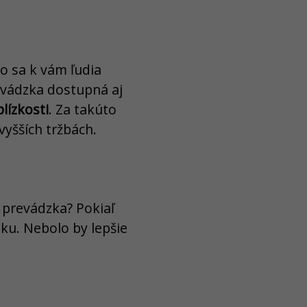
o sa k vám ľudia
evádzka dostupná aj
blízkosti
. Za takúto
vyšších tržbách.
 prevádzka? Pokiaľ
ku. Nebolo by lepšie