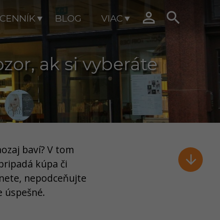


CENNÍK
BLOG
VIAC
zor, ak si vyberáte
aozaj baví? V tom

pripadá kúpa či
dnete, nepodceňujte
e úspešné.