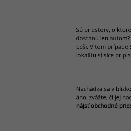
Sú priestory, o kto
dostanú len autom?
peši. V tom prípade
lokalitu si síce prip
Nachádza sa v blízk
áno, zvážte, či jej 
nájsť obchodné pries