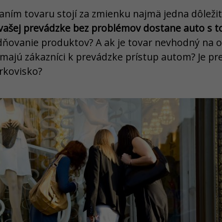
raním tovaru stojí za zmienku najmä jedna dôleži
k vašej prevádzke bez problémov dostane auto s 
adňovanie produktov? A ak je tovar nevhodný na 
ajú zákazníci k prevádzke prístup autom? Je pre
arkovisko?