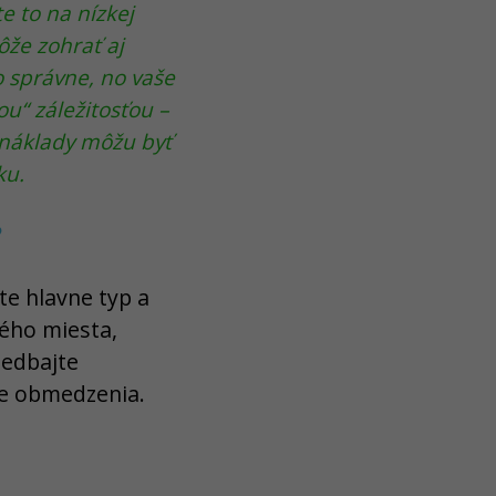
e to na nízkej
ôže zohrať aj
o správne, no vaše
u“ záležitosťou –
 náklady môžu byť
ku.
?
te hlavne typ a
ného miesta,
nedbajte
ne obmedzenia.