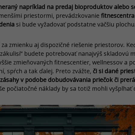
eraný napríklad na predaj bioproduktov alebo s
s menšími priestormi, prevádzkovanie
fitnescentra
denia
si bude vyžadovať podstatne väčšiu plochu
 za zmienku aj dispozičné riešenie priestorov. Keď
zákulisí“ budete potrebovať nanajvýš skladovú m
yššie zmieňovaných fitnescentier, wellnessov a 
í, spŕch a tak ďalej. Preto zvážte,
či si dané prie
zásahy v podobe dobudovávania priečok či prerá
aše počiatočné náklady by sa totiž mohli vyšplhať 