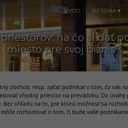
ÚVOD
RIEŠENIA
riestorov: na čo si dať po
miesto pre svoj biznis?
astný obchod, resp. začať podnikať v tom, čo vás n
ebovať vhodný priestor na prevádzku. Do úvahy 
. Bez ohľadu na to, pre ktorú možnosť sa rozho
ž môže rozhodovať o tom, či bude vaše podnikani