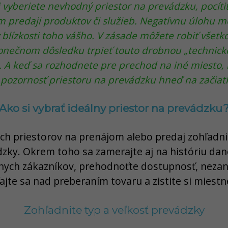
 vyberiete nevhodný priestor na prevádzku, pocítit
m predaji produktov či služieb. Negatívnu úlohu m
 blízkosti toho vášho. V zásade môžete robiť všetk
nečnom dôsledku trpieť touto drobnou „technicko
 A keď sa rozhodnete pre prechod na iné miesto,
 pozornosť priestoru na prevádzku hneď na začiat
Ako si vybrať ideálny priestor na prevádzku
ch priestorov na prenájom alebo predaj zohľadni
dzky. Okrem toho sa zamerajte aj na históriu da
lnych zákazníkov, prehodnoťte dostupnosť, neza
ajte sa nad preberaním tovaru a zistite si miest
Zohľadnite typ a veľkosť prevádzky