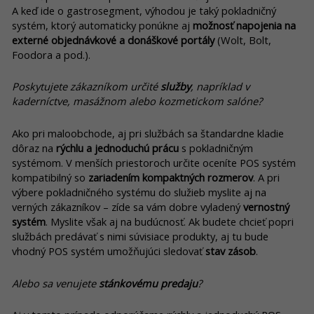
A keď ide o gastrosegment, výhodou je taký pokladničný
systém, ktorý automaticky ponúkne aj
možnosť napojenia na
externé objednávkové a donáškové portály
(Wolt, Bolt,
Foodora a pod.).
Poskytujete zákazníkom určité
služby
, napríklad v
kaderníctve, masážnom alebo kozmetickom salóne?
Ako pri maloobchode, aj pri službách sa štandardne kladie
dôraz na
rýchlu a jednoduchú prácu
s pokladničným
systémom. V menších priestoroch určite oceníte POS systém
kompatibilný so
zariadením kompaktných rozmerov
. A pri
výbere pokladničného systému do služieb myslite aj na
verných zákazníkov – zíde sa vám dobre vyladený
vernostný
systém
. Myslite však aj na budúcnosť. Ak budete chcieť popri
službách predávať s nimi súvisiace produkty, aj tu bude
vhodný POS systém umožňujúci sledovať
stav zásob
.
Alebo sa venujete
stánkovému predaju
?