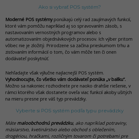
Ako si vybrať POS systém?
Moderné POS systémy
ponúkajú celý rad zaujímavých funkcií,
ktoré vám pomôžu napríklad aj so spravovaním zásob, s
nastavovaním vernostných programov alebo s
automatizovaním objednávkových procesov. Ich výber pritom
vôbec nie je zložitý. Prirodzene sa začína prieskumom trhu a
zisťovaním informácií o tom, čo vám môže ten či onen
dodávateľ poskytnúť.
Nehľadajte však výlučne najlacnejší POS systém.
Vyhodnocujte, čo všetko vám dodávateľ ponúka „v balíku“.
Možno sa nakoniec rozhodnete pre naoko drahšie riešenie, v
rámci ktorého však dostanete oveľa viac funkcií akoby ušitých
na mieru presne pre váš typ prevádzky.
Vyberte si POS systém podľa typu prevádzky
Máte
maloobchodnú prevádzku
, ako napríklad potraviny,
mäsiarstvo, kvetinárstvo alebo obchod s oblečením,
drogériou, hračkami, rozličným tovarom či potrebami pre