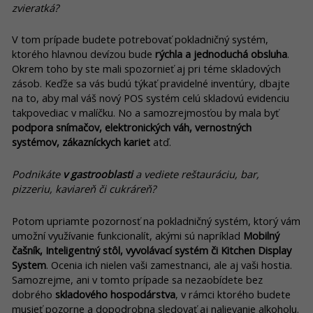
zvieratká?
V tom prípade budete potrebovať pokladničný systém,
ktorého hlavnou devízou bude
rýchla a jednoduchá obsluha
.
Okrem toho by ste mali spozornieť aj pri téme skladových
zásob. Keďže sa vás budú týkať pravidelné inventúry, dbajte
na to, aby mal váš nový POS systém celú skladovú evidenciu
takpovediac v malíčku. No a samozrejmosťou by mala byť
podpora snímačov, elektronických váh, vernostných
systémov, zákazníckych kariet
atď.
Podnikáte
v gastrooblasti
a vediete reštauráciu, bar,
pizzeriu, kaviareň či cukráreň?
Potom upriamte pozornosť na pokladničný systém, ktorý vám
umožní využívanie funkcionalít, akými sú napríklad
Mobilný
čašník, Inteligentný stôl, vyvolávací systém či Kitchen Display
System
. Ocenia ich nielen vaši zamestnanci, ale aj vaši hostia.
Samozrejme, ani v tomto prípade sa nezaobídete bez
dobrého
skladového hospodárstva
, v rámci ktorého budete
musieť pozorne a dopodrobna sledovať aj nalievanie alkoholu.