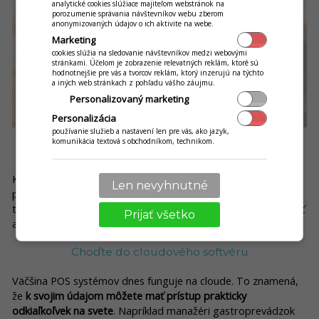
analytické cookies slúžiace majiteľom webstránok na
porozumenie správania návštevníkov webu zberom
anonymizovaných údajov o ich aktivite na webe.
Marketing
cookies slúžia na sledovanie návštevníkov medzi webovými
stránkami. Účelom je zobrazenie relevatných reklám, ktoré sú
hodnotnejšie pre vás a tvorcov reklám, ktorý inzerujú na týchto
a iných web stránkach z pohľadu vášho záujmu.
Personalizovaný marketing
Personalizácia
používanie služieb a nastavení len pre vás, ako jazyk,
komunikácia textová s obchodníkom, technikom.
Tipy pri výbere pokladničného systému
Keď sa na to pozrieme o čosi komplexnejšie, výber
Len nevyhnutné
pokladničného systému nie je len o funkciách a zohľadnení
typu prevádzky. Svoju rolu môže v konečnom dôsledku zohrať
Prijať všetko
aj
„technickejšia stránka“ POS systému
. Čo ešte?
Choďte do cloudového softvéru
Väčšina POS systémov dnes funguje na cloude. To znamená,
že
k svojim údajom môžete mať prístup prakticky
odkiaľkoľvek na svete
. Napríklad manažéri gastroprevádzok