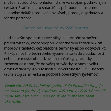
môžu mať pod drobnohľadom dianie vo svojom podniku aj na
cestách. Stačí im na to smartfón s prístupom na internet.
Pohodlne dokážu sledovať stav zásob, predaj, objednávky a
všetko potrebné.
Stavte na univerzálny POS systém
Pod slovným spojením univerzálny POS systém si môžete
predstaviť taký, ktorý podporuje všetky typy zariadení –
od
mobilov a tabletov cez platobné terminály až po dotykové PC
.
Pri kúpe nového technického vybavenia sa teda v budúcnosti
nebudete musieť obmedzovať na určité typy techniky.
Nehovoriac o tom, že do vašej prevádzky to vnesie veľkú
dávku variability. A v súvislosti s univerzálnosťou POS systému
určite stojí za zmienku aj
podpora operačných systémov
.
Vedeli ste, že?
Pokladničný systém iKelp Pokladňa funguje
na všetkom (Android, Windows, iOS, Linux, OS X). Vôbec nič
nemusíte inštalovať. S jeho používaním môžete začať
okamžite.