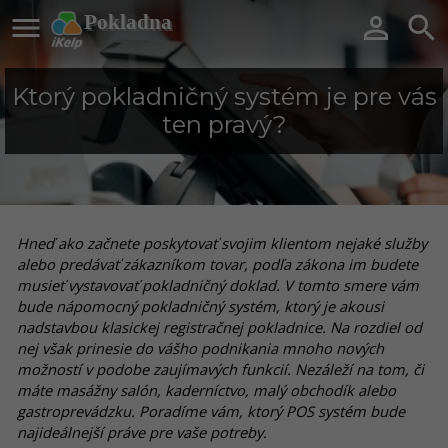

Pokladna


Ktorý pokladničný systém je pre vás
ten pravý?
Hneď ako začnete poskytovať svojim klientom nejaké služby
alebo predávať zákazníkom tovar, podľa zákona im budete
musieť vystavovať pokladničný doklad. V tomto smere vám
bude nápomocný pokladničný systém, ktorý je akousi
nadstavbou klasickej registračnej pokladnice. Na rozdiel od
nej však prinesie do vášho podnikania mnoho nových
možností v podobe zaujímavých funkcií. Nezáleží na tom, či
máte masážny salón, kaderníctvo, malý obchodík alebo
gastroprevádzku. Poradíme vám, ktorý POS systém bude
najideálnejší práve pre vaše potreby.