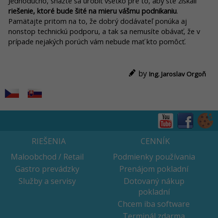
Jednoducho, snažte sa urobiť všetko pre to, aby ste získali
riešenie, ktoré bude šité na mieru vášmu podnikaniu
.
Pamätajte pritom na to, že dobrý dodávateľ ponúka aj
nonstop technickú podporu, a tak sa nemusíte obávať, že v
prípade nejakých porúch vám nebude mať kto pomôcť.
by
Ing. Jaroslav Orgoň
RIEŠENIA
CENNÍK
Maloobchod / Retail
Podmienky používania
Gastro prevádzky
Prenájom pokladní
Služby a servisy
Dotovaný nákup
pokladní
Chcem iba software
Terminál zdarma