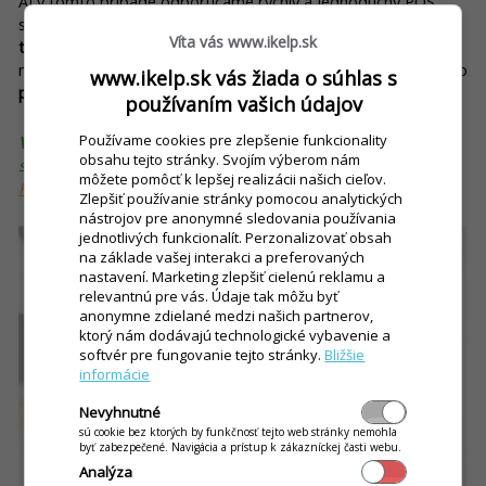
Aj v tomto prípade odporúčame rýchly a jednoduchý POS
systém, ktorý vám zaistí
prehľadnú kategorizáciu a inventúru
Víta vás www.ikelp.sk
tovaru
či
tlač uzávierok
. Malo by ísť o systém, ktorý bude
môcť bežať na
kompaktnom mobilnom zariadení
– ideálne ako
www.ikelp.sk vás žiada o súhlas s
platobný terminál a registračná pokladnica v jednom
.
používaním vašich údajov
Používame cookies pre zlepšenie funkcionality
Vedeli ste, že?
Vyššie opísané požiadavky pre všetky typy
obsahu tejto stránky. Svojím výberom nám
spomínaných prevádzok ponúka
pokladničný systém iKelp
môžete pomôcť k lepšej realizácii našich cieľov.
Pokladňa
.
Zlepšiť používanie stránky pomocou analytických
nástrojov pre anonymné sledovania používania
jednotlivých funkcionalít. Perzonalizovať obsah
na základe vašej interakci a preferovaných
nastavení. Marketing zlepšiť cielenú reklamu a
relevantnú pre vás. Údaje tak môžu byť
anonymne zdielané medzi našich partnerov,
ktorý nám dodávajú technologické vybavenie a
softvér pre fungovanie tejto stránky.
Bližšie
informácie
Nevyhnutné
sú cookie bez ktorých by funkčnosť tejto web stránky nemohla
byť zabezpečené. Navigácia a prístup k zákazníckej časti webu.
Analýza