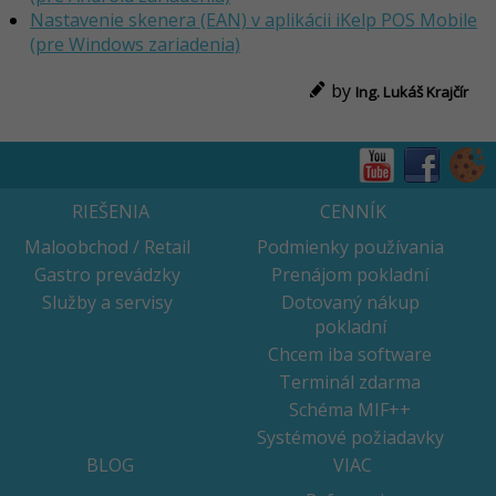
Nastavenie skenera (EAN) v aplikácii iKelp POS Mobile
(pre Windows zariadenia)
by
Ing. Lukáš Krajčír
RIEŠENIA
CENNÍK
Maloobchod / Retail
Podmienky používania
Gastro prevádzky
Prenájom pokladní
Služby a servisy
Dotovaný nákup
pokladní
Chcem iba software
Terminál zdarma
Schéma MIF++
Systémové požiadavky
BLOG
VIAC