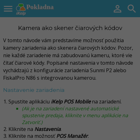

Pokladna


Kamera ako skener čiarových kódov
V tomto návode vám predstavíme možnosť použitia
kamery zariadenia ako skenera čiarových kódov. Pozor,
nie každé zariadenie má zabudovanú kameru, ktoré vie
čítať čiarové kódy. Popísané nastavenia v tomto návode
vychádzajú z konfigurácie zariadenia Sunmi P2 alebo
FiskalPro N86 s integrovanou kamerou.
Nastavenie zariadenia
Spustite aplikáciu
iKelp POS Mobile
na zariadení.
(Ak je na zariadení nastavené automatické
spustenie predaja, kliknite v menu aplikácie na
Zatvoriť.)
Kliknite na
Nastavenia
.
Kliknite na možnosť
POS Manažér
.