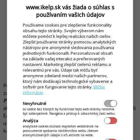
www.ikelp.sk vás žiada o súhlas s
používaním vašich údajov
Používame cookies pre zlepšenie funkcionality
obsahu tejto stránky. Svojím výberom nám
môžete pomôcť k lepšej realizácii našich cieľov.
Zlepšiť používanie stránky pomocou analytických
nástrojov pre anonymné sledovania používania
jednotlivých funkcionalít. Perzonalizovať obsah
na základe vašej interakci a preferovaných
nastavení. Marketing zlepšiť cielenú reklamu a
relevantnú pre vás. Údaje tak môžu byť
anonymne zdielané medzi našich partnerov,
ktorý nám dodávajú technologické vybavenie a
Po aktivovaní zariadenia odporúčame v nastaveniach
softvér pre fungovanie tejto stránky.
Bližšie
informácie
zariadenia
POSm...
aktivovať
Zobraziť vyhľadávanie cez
PLU
pre rýchlu aktiváciu kamery zariadenia. Zároveň po
Nevyhnutné
aktivovaní zariadenia sa pri úprave skladovej karty a poli
sú cookie bez ktorých by funkčnosť tejto web stránky nemohla
byť zabezpečené. Navigácia a prístup k zákazníckej časti webu.
EAN zobrazí tlačidlo na vyvolanie kamery zariadenia, čo
Analýza
umožní jednoduché pridanie EAN kódu danej skladovej
analytické cookies slúžiace majiteľom webstránok na
karte.
porozumenie správania návštevníkov webu zberom
anonymizovaných údajov o ich aktivite na webe.