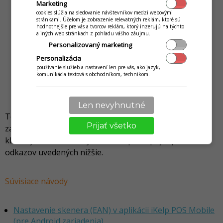
Marketing
cookies slúžia na sledovanie návštevníkov medzi webovými
stránkami. Účelom je zobrazenie relevatných reklám, ktoré sú
hodnotnejšie pre vás a tvorcov reklám, ktorý inzerujú na týchto
a iných web stránkach z pohľadu vášho záujmu.
Personalizovaný marketing
Personalizácia
používanie služieb a nastavení len pre vás, ako jazyk,
komunikácia textová s obchodníkom, technikom.
Len nevyhnutné
Tento návod vychádza z použitia internej kamery
Prijať všetko
zariadenia ako skenera. V prípade, že konfigurujete
klasický skener čiarových kódov, postupujte podľa
odkazov uvedených nižšie.
Súvisiace návody
Nastavenie skenera (EAN) v aplikácii iKelp POS Mobile
(pre Android zariadenia)