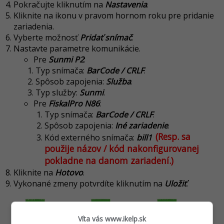
Pokračujte kliknutím na
Nastavenia
.
Kliknite na ikonu v pravom hornom roku pre pridanie
zariadenia.
Vyberte možnosť
Pridať snímač
.
Nastavte parametre komunikácie.
Pre
Sunmi P2
:
Typ snímača:
BarCode / CRLF
.
Spôsob zapojenia:
Služba
.
Typ služby:
Sunmi
.
Pre
FiskalPro N86
:
Typ snímača:
BarCode / CRLF
.
Spôsob zapojenia:
Iné zariadenie
.
(Resp. sa
Kód externého snímača:
bill1
použije názov / kód nakonfigurovanej
pokladne na danom zariadení.)
Kliknite na
Hotovo
.
Vykonané zmeny potvrdíte kliknutím na
Uložiť
.
Víta vás www.ikelp.sk