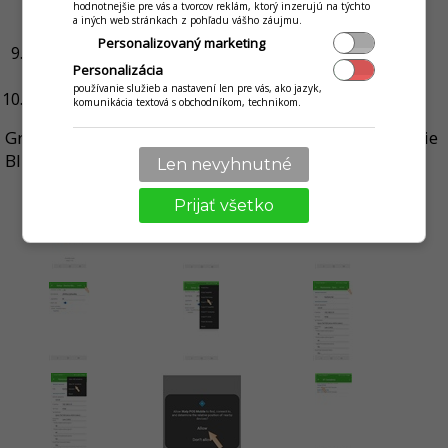
tlačiareň zapnutá, či jej nechýba papier a
hodnotnejšie pre vás a tvorcov reklám, ktorý inzerujú na týchto
a iných web stránkach z pohľadu vášho záujmu.
upozorniť na to obsluhu.
Personalizovaný marketing
Nastaviť
Počet riadkov odriadkovania
podľa
Personalizácia
testovacej tlače.
používanie služieb a nastavení len pre vás, ako jazyk,
Kliknite na tlačidlo
Hotovo
.
komunikácia textová s obchodníkom, technikom.
Gratulujeme, práve ste zvládli pripojenie a nastavenie
Bluetooth tlačiarne v aplikácii iKelp POS Mobile.
Len nevyhnutné
Prijať všetko