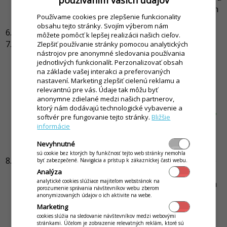
aplikácii POS Mobile s Blueetooth zariadením
Používame cookies pre zlepšenie funkcionality
kliknutím na
Allow
.
obsahu tejto stránky. Svojím výberom nám
Vyberte zariadenie zo zoznamu.
môžete pomôcť k lepšej realizácii našich cieľov.
Vyberte správny typ tlačiarne.
Zlepšiť používanie stránky pomocou analytických
nástrojov pre anonymné sledovania používania
Typ tlačiarne
- potrebné nastaviť tak, aby
jednotlivých funkcionalít. Perzonalizovať obsah
nastavenie zodpovedalo pripojenému
na základe vašej interakci a preferovaných
zariadeniu.
(Dôležitý údaj je o.i. šírka pásky.)
nastavení. Marketing zlepšiť cielenú reklamu a
Konverzia textov
- konverziu textov je potrebné
relevantnú pre vás. Údaje tak môžu byť
anonymne zdielané medzi našich partnerov,
mať nastavenú tak, ako je nastavená na
ktorý nám dodávajú technologické vybavenie a
tlačiarni.
(Ako je to nastavené na zariadení zistíte
softvér pre fungovanie tejto stránky.
Bližšie
pomocou servisnej aplikácie k tlačiarni. V prípade,
informácie
že bude v tlačiarni iná konverzia, znaková sada,
Nevyhnutné
nemusí sa správne tlačiť diakritika.)
sú cookie bez ktorých by funkčnosť tejto web stránky nemohla
Vypnutie
Kontrolovať on-line stav
. Toto nastavenie
byť zabezpečené. Navigácia a prístup k zákazníckej časti webu.
by malo za dôsledok problémy s funkčnosťou
Analýza
analytické cookies slúžiace majiteľom webstránok na
samotnej aplikácie POS Mobile. Stav zariadenia sa
porozumenie správania návštevníkov webu zberom
na pozadí kontroluje na úrovni OS Android a
anonymizovaných údajov o ich aktivite na webe.
ovládača k danej tlačiarni, takže aplikácia aj
Marketing
cookies slúžia na sledovanie návštevníkov medzi webovými
napriek vypnutej kontrole vie detekovať, či je
stránkami. Účelom je zobrazenie relevatných reklám, ktoré sú