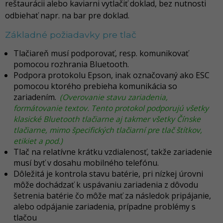
reštaurácii alebo kaviarni vytlačiť doklad, bez nutnosti
odbiehať napr. na bar pre doklad.
Základné požiadavky pre tlač
Tlačiareň musí podporovať, resp. komunikovať
pomocou rozhrania Bluetooth.
Podpora protokolu Epson, inak označovaný ako ESC
pomocou ktorého prebieha komunikácia so
zariadením.
(Overovanie stavu zariadenia,
formátovanie textov. Tento protokol podporujú všetky
klasické Bluetooth tlačiarne aj takmer všetky Čínske
tlačiarne, mimo špecifických tlačiarní pre tlač štítkov,
etikiet a pod.)
Tlač na relatívne krátku vzdialenosť, takže zariadenie
musí byť v dosahu mobilného telefónu.
Dôležitá je kontrola stavu batérie, pri nízkej úrovni
môže dochádzať k uspávaniu zariadenia z dôvodu
šetrenia batérie čo môže mať za následok pripájanie,
alebo odpájanie zariadenia, prípadne problémy s
tlačou