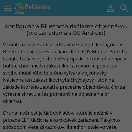

Pokladna


Konfigurácia Bluetooth tlačiarne objednávok
(pre zariadenia s OS Android)
V tomto návode vám predstavíme spôsob konfigurácie
Bluetooth tlačiarne v aplikácii iKelp POS Mobile. Použitie
takejto tlačiarne je vhodné v prípade, že obsluha napr. v
bufete chodí medzi zákazníkmi a rovno im pomocou
svojho mobilného telefónu vytvára objednávky.
Následne len zákazníkovi vytlačí výdajový lístok na
základe ktorého zaplatí a prevezme objednávku, čím sa
výrazne skracuje čas potrebný na objednanie pri
okienku.
Druhá možnosť je tlač dokladov, ktoré je možné v
prípade EET tlačiť na akomkoľvek zariadení. Takýmto
spôsobom viete zákazníkovi ihneď pri stole vo vašej