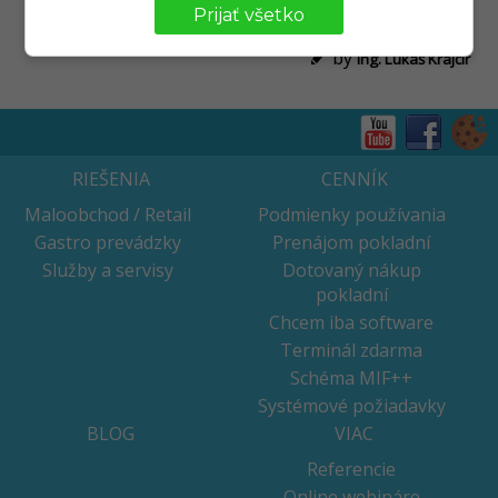
pre Android
Prijať všetko
by
Ing. Lukáš Krajčír
RIEŠENIA
CENNÍK
Maloobchod / Retail
Podmienky používania
Gastro prevádzky
Prenájom pokladní
Služby a servisy
Dotovaný nákup
pokladní
Chcem iba software
Terminál zdarma
Schéma MIF++
Systémové požiadavky
BLOG
VIAC
Referencie
Online webináre