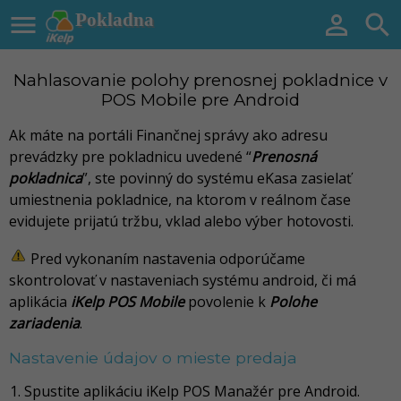

Pokladna


Nahlasovanie polohy prenosnej pokladnice v
POS Mobile pre Android
Ak máte na portáli Finančnej správy ako adresu
prevádzky pre pokladnicu uvedené
“
Prenosná
pokladnica
”, ste povinný do systému eKasa zasielať
umiestnenia pokladnice, na ktorom v reálnom čase
evidujete prijatú tržbu, vklad alebo výber hotovosti.
Pred vykonaním nastavenia odporúčame
skontrolovať v nastaveniach systému android, či má
aplikácia
iKelp POS Mobile
povolenie k
Polohe
zariadenia
.
Nastavenie údajov o mieste predaja
Spustite aplikáciu iKelp POS Manažér pre Android.