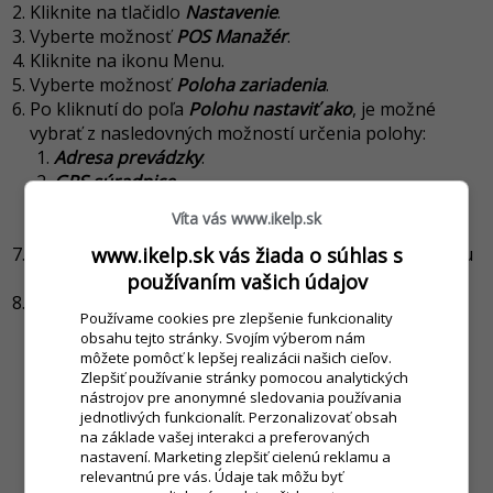
Kliknite na tlačidlo
Nastavenie
.
Vyberte možnosť
POS Manažér
.
Kliknite na ikonu Menu.
Vyberte možnosť
Poloha zariadenia
.
Po kliknutí do poľa
Polohu nastaviť ako
, je možné
vybrať z nasledovných možností určenia polohy:
Adresa prevádzky
.
GPS súradnice
.
Iné
- textový popis polohy
(napr. evidenčné číslo
Víta vás www.ikelp.sk
vozidla)
.
www.ikelp.sk vás žiada o súhlas s
V časti
Vyberte zariadenie na ktoré ...
vyberte výrobcu
daného zariadenia pre ktoré sa údaje nastavujú.
používaním vašich údajov
Po vyplnení údajov kliknite na tlačidlo
VYKONAJ
.
Používame cookies pre zlepšenie funkcionality
obsahu tejto stránky. Svojím výberom nám
môžete pomôcť k lepšej realizácii našich cieľov.
Zlepšiť používanie stránky pomocou analytických
nástrojov pre anonymné sledovania používania
jednotlivých funkcionalít. Perzonalizovať obsah
na základe vašej interakci a preferovaných
nastavení. Marketing zlepšiť cielenú reklamu a
relevantnú pre vás. Údaje tak môžu byť