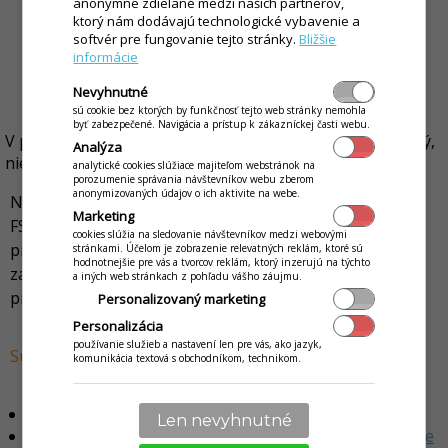
anonymne zdielané medzi našich partnerov,
ktorý nám dodávajú technologické vybavenie a
softvér pre fungovanie tejto stránky.
Bližšie
informácie
Nevyhnutné
sú cookie bez ktorých by funkčnosť tejto web stránky nemohla
byť zabezpečené. Navigácia a prístup k zákazníckej časti webu.
V prípade, že niektorý z povinných údajov nie je vyplnený,
Analýza
nie je možné uvedené údaje uložiť.
analytické cookies slúžiace majiteľom webstránok na
porozumenie správania návštevníkov webu zberom
anonymizovaných údajov o ich aktivite na webe.
Niektoré zariadenia ako napr. EFox musí byť na portáli
Marketing
FS registrované ako prenosná pokladnica a len v tom
cookies slúžia na sledovanie návštevníkov medzi webovými
prípade je možné posielať tieto údaje. V prípade, že
stránkami. Účelom je zobrazenie relevatných reklám, ktoré sú
hodnotnejšie pre vás a tvorcov reklám, ktorý inzerujú na týchto
zariadenie je na portáli FS nahlásené na konkrétnu
a iných web stránkach z pohľadu vášho záujmu.
prevádzku, nie je potrebné tieto údaje vyplňovať.
Personalizovaný marketing
Personalizácia
používanie služieb a nastavení len pre vás, ako jazyk,
Súvisiace návody
komunikácia textová s obchodníkom, technikom.
Predajné miesto a prenosná pokladnica e-kasa klient
Len nevyhnutné
Konfigurácia fiskálnej tlačiarne FiskalPro v POS Mobile