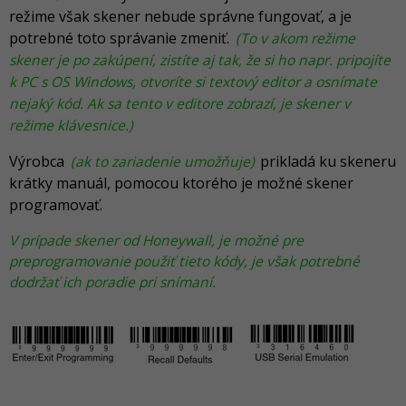
režime však skener nebude správne fungovať, a je
potrebné toto správanie zmeniť.
(To v akom režime
skener je po zakúpení, zistíte aj tak, že si ho napr. pripojíte
k PC s OS Windows, otvoríte si textový editor a osnímate
nejaký kód. Ak sa tento v editore zobrazí, je skener v
režime klávesnice.)
Výrobca
(ak to zariadenie umožňuje)
prikladá ku skeneru
krátky manuál, pomocou ktorého je možné skener
programovať.
V prípade skener od Honeywall, je možné pre
preprogramovanie použiť tieto kódy, je však potrebné
dodržať ich poradie pri snímaní.