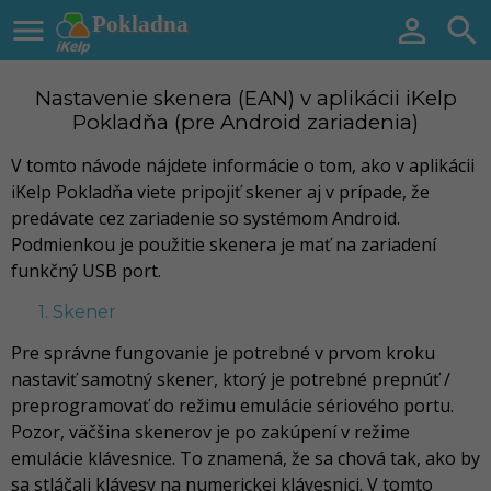

Pokladna


Nastavenie skenera (EAN) v aplikácii iKelp
Pokladňa (pre Android zariadenia)
V tomto návode nájdete informácie o tom, ako v aplikácii
iKelp Pokladňa viete pripojiť skener aj v prípade, že
predávate cez zariadenie so systémom Android.
Podmienkou je použitie skenera je mať na zariadení
funkčný USB port.
1. Skener
Pre správne fungovanie je potrebné v prvom kroku
nastaviť samotný skener, ktorý je potrebné prepnúť /
preprogramovať do režimu emulácie sériového portu.
Pozor, väčšina skenerov je po zakúpení v režime
emulácie klávesnice. To znamená, že sa chová tak, ako by
sa stláčali klávesy na numerickej klávesnici. V tomto