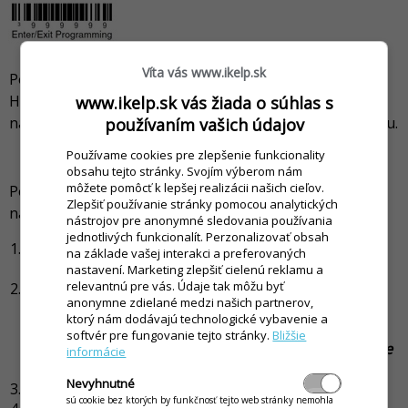
Víta vás www.ikelp.sk
Pozor, v prípade novších skenerov od spoločnosti
Honeywal, môže byť potrebné pre správne snímanie
www.ikelp.sk vás žiada o súhlas s
nastaviť "Sufix CR/LF" pre potvrdenie odsnímaného kódu.
používaním vašich údajov
Používame cookies pre zlepšenie funkcionality
2. iKelp POS Mobile aplikácia pre Android
obsahu tejto stránky. Svojím výberom nám
môžete pomôcť k lepšej realizácii našich cieľov.
Po úspešnom nakonfigurovaní skenera je potrebné ho
Zlepšiť používanie stránky pomocou analytických
nadefinovať v samotnej aplikácii POS Mobile.
nástrojov pre anonymné sledovania používania
jednotlivých funkcionalít. Perzonalizovať obsah
Spustite
aplikáciu
POS Mobile
na zariadení so
na základe vašej interakci a preferovaných
systémom Android.
nastavení. Marketing zlepšiť cielenú reklamu a
relevantnú pre vás. Údaje tak môžu byť
Pripojte skener k zariadeniu a povoľte prístup
anonymne zdielané medzi našich partnerov,
aplikácie k zariadeniu.
ktorý nám dodávajú technologické vybavenie a
Pri otázke
Allow iKelp POS Mobile to access ...
softvér pre fungovanie tejto stránky.
Bližšie
aktivujte možnosť
Always open iKelp POS Mobile
informácie
...
a kliknite na
OK
.
Nevyhnutné
Kliknite na
Nastavenia
.
sú cookie bez ktorých by funkčnosť tejto web stránky nemohla