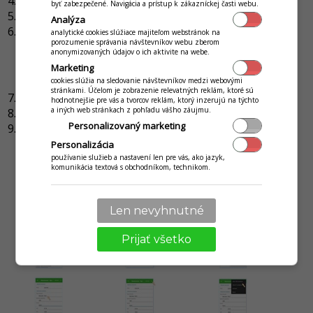
Kliknite na
POS Manažér
.
byť zabezpečené. Navigácia a prístup k zákazníckej časti webu.
Prejdite na
Nastavenia
.
Analýza
Z ponuky menu vyberte
Pridať snímač
.
analytické cookies slúžiace majiteľom webstránok na
porozumenie správania návštevníkov webu zberom
Nastavte
Typ snímača
.
anonymizovaných údajov o ich aktivite na webe.
Vyberte zariadenie
zo zoznamu pripojených
Marketing
zariadení kliknutím na ikonu
.
cookies slúžia na sledovanie návštevníkov medzi webovými
stránkami. Účelom je zobrazenie relevatných reklám, ktoré sú
Kliknutím na
Hotovo
potvrdíte pridanie zariadenia.
hodnotnejšie pre vás a tvorcov reklám, ktorý inzerujú na týchto
a iných web stránkach z pohľadu vášho záujmu.
Kliknite na
Uložiť
.
Personalizovaný marketing
Spustite
Predaj
.
Personalizácia
používanie služieb a nastavení len pre vás, ako jazyk,
komunikácia textová s obchodníkom, technikom.
Len nevyhnutné
Prijať všetko