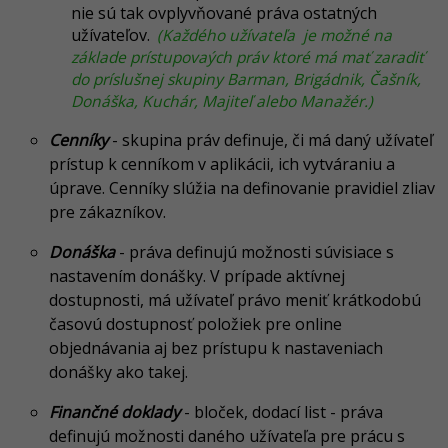
nie sú tak ovplyvňované práva ostatných
užívateľov.
(Každého užívateľa je možné na
základe prístupovaých práv ktoré má mať zaradiť
do príslušnej skupiny Barman, Brigádnik, Čašník,
Donáška, Kuchár, Majiteľ alebo Manažér.)
Cenníky
- skupina práv definuje, či má daný užívateľ
prístup k cenníkom v aplikácii, ich vytváraniu a
úprave. Cenníky slúžia na definovanie pravidiel zliav
pre zákazníkov.
Donáška
- práva definujú možnosti súvisiace s
nastavením donášky. V prípade aktívnej
dostupnosti, má užívateľ právo meniť krátkodobú
časovú dostupnosť položiek pre online
objednávania aj bez prístupu k nastaveniach
donášky ako takej.
Finančné doklady
- bloček, dodací list - práva
definujú možnosti daného užívateľa pre prácu s