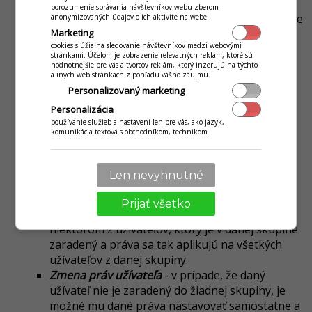
porozumenie správania návštevníkov webu zberom
Distribútor
- definuje, či má daný kontakt povolenie
anonymizovaných údajov o ich aktivite na webe.
Marketing
na distribúciu alkoholu.
cookies slúžia na sledovanie návštevníkov medzi webovými
stránkami. Účelom je zobrazenie relevatných reklám, ktoré sú
Práva
hodnotnejšie pre vás a tvorcov reklám, ktorý inzerujú na týchto
a iných web stránkach z pohľadu vášho záujmu.
Skupina
- skupiny práv užívateľov. V aplikácii sa
Personalizovaný marketing
nachádzajú predvytvorené skupiny užívateľov, do
Personalizácia
ktorých je možné daného užívateľa zaradiť. V
používanie služieb a nastavení len pre vás, ako jazyk,
komunikácia textová s obchodníkom, technikom.
prípade, že je užívateľ zaradený do niektorej zo
skupiny, automaticky sa mu prideľujú práva danej
skupiny.
Len nevyhnutné
Zmena práv skupine užívateľov
- práva skupine
Prijať všetko
je možné editovať tak, že ich upravíte na
niektorom z užívateľov, ktorý je v danej skupine
zaradený a práva sa tak aplikujú na všetkých
užívateľov z danej skupiny.
Zmena práv užívateľa
- v prípade, že daný
užívateľ nie je zaradený do žiadnej skupiny, je
možné mu dané práva nastavovať samostatne a