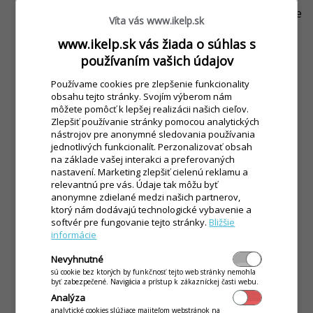
Obch. názov
- obchodný názov spoločnosti, presne
Víta vás www.ikelp.sk
ako je zadaný v obchodnom registri.
www.ikelp.sk vás žiada o súhlas s
Prevádzka
- prevádzka / pobočka.
používaním vašich údajov
Používame cookies pre zlepšenie funkcionality
IČO
- IČO spoločnosti.
obsahu tejto stránky. Svojím výberom nám
môžete pomôcť k lepšej realizácii našich cieľov.
DIČ
- DIČ spoločnosti.
Zlepšiť používanie stránky pomocou analytických
nástrojov pre anonymné sledovania používania
IČ DPH
- identifikačné číslo platiteľa DPH.
jednotlivých funkcionalít. Perzonalizovať obsah
na základe vašej interakci a preferovaných
Dodávateľ
- nastavenie definuje, či je kontakt
nastavení. Marketing zlepšiť cielenú reklamu a
relevantnú pre vás. Údaje tak môžu byť
evidovaný ako dodávateľ.
anonymne zdielané medzi našich partnerov,
ktorý nám dodávajú technologické vybavenie a
Odberateľ
- nastavenie definuje, či je kontakt
softvér pre fungovanie tejto stránky.
Bližšie
evidovaný ako odberateľ.
informácie
SBL číslo
- SBL registračné číslo (lieh).
Nevyhnutné
sú cookie bez ktorých by funkčnosť tejto web stránky nemohla
byť zabezpečené. Navigácia a prístup k zákazníckej časti webu.
Predajca
- definuje, či má daný kontakt povolenie
Analýza
na predaj alkoholu.
analytické cookies slúžiace majiteľom webstránok na