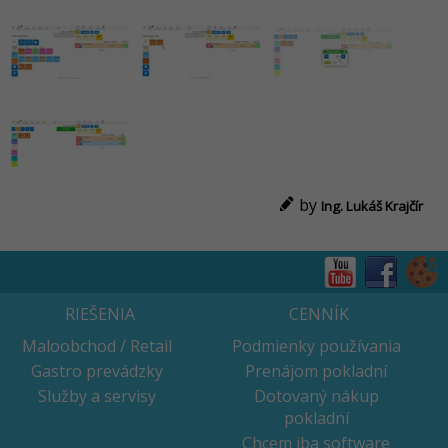
by
Ing. Lukáš Krajčír
RIEŠENIA
CENNÍK
Maloobchod / Retail
Podmienky používania
Gastro prevádzky
Prenájom pokladní
Služby a servisy
Dotovaný nákup
pokladní
Chcem iba software