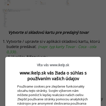
Vytvorte si skladovú kartu pre predajný tovar
Vytvorte / upravte si v aplikácii skladovú kartu, ktorú
budete predávať.
(napr. typ karty Tovar - Coca - cola
0,33l)
.
Vyplňte
Názov
karty.
Nastavte príslušnú
DPH
a
Cenu
.
(Cena je čisto za
Víta vás www.ikelp.sk
produkt, cena za obal sa k tejto cene pripočíta.)
V záložke
Kategórie
priraďte karte vhodnú
www.ikelp.sk vás žiada o súhlas s
kategóriu.
používaním vašich údajov
V záložke
Prídavky - väzby
pridajte väzbu na obal.
Používame cookies pre zlepšenie funkcionality
Kliknite na tlačidlo
Pridať väzbu
.
obsahu tejto stránky. Svojím výberom nám
Vyplňte
Názov skupiny
.
(Napr. - Obal.)
môžete pomôcť k lepšej realizácii našich cieľov.
Kliknite na tlačidlo
Pridať
v časti Viazané položky
Zlepšiť používanie stránky pomocou analytických
a vyhľadajte kartu obalu v zozname.
nástrojov pre anonymné sledovania používania