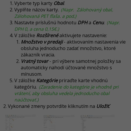
Vyberte typ karty
Obal
.
Vyplňte názov karty.
(Napr.
Zálohovaný obal,
Zálohovaná PET fľaša. a pod.)
Nastavte príslušnú hodnotu
DPH
a
Cenu
.
(Napr.
DPH 0, a cena 0,15€.)
V záložke
Rozšírené
aktivujete nastavenie:
Množstvo v predaji
- aktivovaním nastavenia vie
obsluha jednoducho zadať množstvo, ktoré
zákazník vracia.
Vratný tovar
- pri výbere samotnej položky sa
automaticky nahodí účtované množstvo s
mínusom.
V záložke
Kategórie
priraďte karte vhodnú
kategóriu.
(Zaradenie do kategórie je vhodné pri
vrátení, aby obsluha vedela jednoducho obal
naúčtovať.)
Vykonané zmeny potvrdíte kliknutím na
Uložiť
.