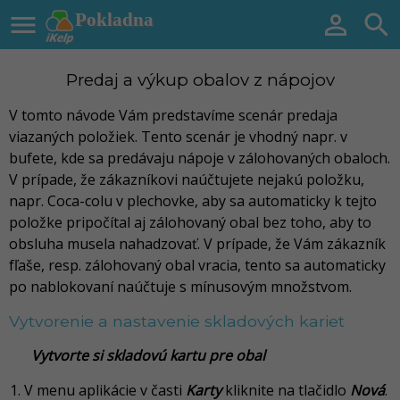

Pokladna


Predaj a výkup obalov z nápojov
V tomto návode Vám predstavíme scenár predaja
viazaných položiek. Tento scenár je vhodný napr. v
bufete, kde sa predávaju nápoje v zálohovaných obaloch.
V prípade, že zákazníkovi naúčtujete nejakú položku,
napr. Coca-colu v plechovke, aby sa automaticky k tejto
položke pripočítal aj zálohovaný obal bez toho, aby to
obsluha musela nahadzovať. V prípade, že Vám zákazník
fľaše, resp. zálohovaný obal vracia, tento sa automaticky
po nablokovaní naúčtuje s mínusovým množstvom.
Vytvorenie a nastavenie skladových kariet
Vytvorte si skladovú kartu pre obal
V menu aplikácie v časti
Karty
kliknite na tlačidlo
Nová
.