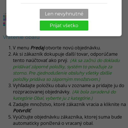
Len nevyhnutné
Prijať všetko
Vrátenie obalu
V menu
Predaj
otvorte novú objednávku.
Ak si zákazník dokupuje ďalší tovar, odporúčame
tento naúčtovať ako prvý.
(Ak sa začnú do dokladu
pridávať záporné položky, systém to považuje za
storno. Pre zjednodušenie obsluhy všetky ďalšie
položky pridáva so záporným množstvom.)
Vyhľadajte položku obalu v zozname a pridajte ju do
rozpracovanej objednávky.
(Ak bola zaradená do
kategórie Obal, vyberte ju z kategórie.)
Zadajte množstvo, ktoré zákazník vracia a kliknite na
Potvrdiť
.
Vyúčtujte objednávku zákazníka, ktorej suma bude
automaticky ponížená o vracaný obal.