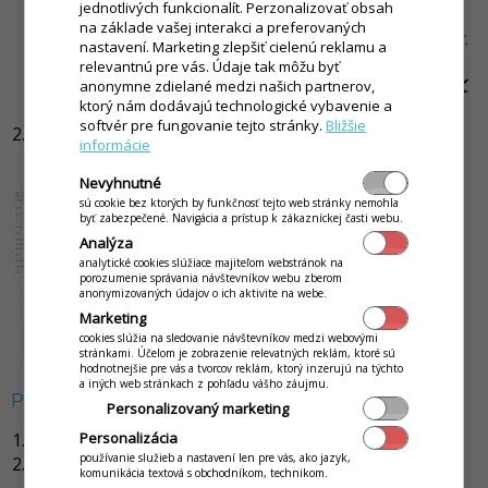
jednotlivých funkcionalít. Perzonalizovať obsah
Ak chcete, aby sa cena obalu pripočítala k
na základe vašej interakci a preferovaných
položke, treba nastaviť aj
Zľavnenú cenu
.
(Napr.
nastavení. Marketing zlepšiť cielenú reklamu a
na 0,15€.)
relevantnú pre vás. Údaje tak môžu byť
Aktivujete možnosť
Auto pridať
a kliknite na
OK
.
anonymne zdielané medzi našich partnerov,
ktorý nám dodávajú technologické vybavenie a
Kliknite na
Uložiť
.
softvér pre fungovanie tejto stránky.
Bližšie
Vykonané zmeny na karte potvrdíte kliknutím
informácie
na
Uložiť
.
Nevyhnutné
sú cookie bez ktorých by funkčnosť tejto web stránky nemohla
byť zabezpečené. Navigácia a prístup k zákazníckej časti webu.
Analýza
analytické cookies slúžiace majiteľom webstránok na
porozumenie správania návštevníkov webu zberom
anonymizovaných údajov o ich aktivite na webe.
Marketing
cookies slúžia na sledovanie návštevníkov medzi webovými
stránkami. Účelom je zobrazenie relevatných reklám, ktoré sú
hodnotnejšie pre vás a tvorcov reklám, ktorý inzerujú na týchto
a iných web stránkach z pohľadu vášho záujmu.
Predaj tovaru s obalom
Personalizovaný marketing
V menu Predaj otvorte novú objednávku.
Personalizácia
používanie služieb a nastavení len pre vás, ako jazyk,
Vyhľadajte položku v zozname a pridajte položku
komunikácia textová s obchodníkom, technikom.
tovaru do dokladu.