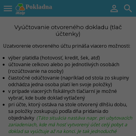

Pokladna


Vyúčtovanie otvoreného dokladu (tlač
účtenky)
Uzatvorenie otvoreného účtu prináša viacero možnosti:
výber platidla (hotovosť, kredit, šek, atď)
účtovanie celkovo alebo po jednotlivých osobách
(rozúčtovanie na osoby)
čiastočné odúčtovanie (napríklad od stola zo skupiny
odchádza jedna osoba platí len svoje položky)
v prípade viacerých fiskálnych tlačiarní je možné
vybrať, kde bude doklad vytlačený
pri účte, ktorý ostáva na stole otvorený dlhšiu dobu,
sa položky zoskupujú podľa dňa pridania do
objednávky
(Táto situácia nastáva napr. pri ubytovacích
zariadeniach, kde má hosť vytvorený účet celý pobyt a
doklad sa vyúčtuje až na konci. Je tak jednoduché