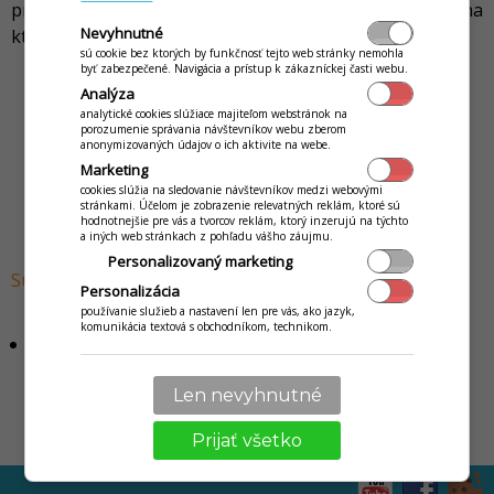
prednastavenom zariadení, prípadne je možné vybrať, na
Nevyhnutné
ktorom zariadení sa má doklad vytlačiť.
sú cookie bez ktorých by funkčnosť tejto web stránky nemohla
byť zabezpečené. Navigácia a prístup k zákazníckej časti webu.
Analýza
analytické cookies slúžiace majiteľom webstránok na
porozumenie správania návštevníkov webu zberom
anonymizovaných údajov o ich aktivite na webe.
Marketing
cookies slúžia na sledovanie návštevníkov medzi webovými
stránkami. Účelom je zobrazenie relevatných reklám, ktoré sú
hodnotnejšie pre vás a tvorcov reklám, ktorý inzerujú na týchto
a iných web stránkach z pohľadu vášho záujmu.
Personalizovaný marketing
Súvisiace návody
Personalizácia
používanie služieb a nastavení len pre vás, ako jazyk,
komunikácia textová s obchodníkom, technikom.
Rozúčtovanie dokladu (účtu) na osoby v iKelp POS
Mobile
Len nevyhnutné
by
Ing. Lukáš Krajčír
Prijať všetko