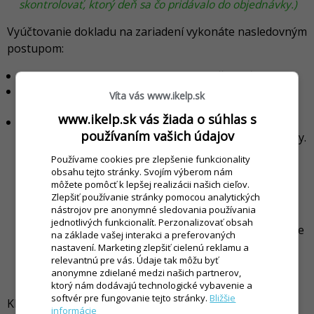
skontrolovať, ktorý deň sa čo pridávalo do objednávky.)
Vyúčtovanie dokladu na zariadení vykonáte nasledovným
postupom:
Vyberte stôl a doklad ktorý chcete vyúčtovať.
Kliknite na ikonu
Medzisúčet
a vyberte požadovaný
Víta vás www.ikelp.sk
spôsob platby.
www.ikelp.sk vás žiada o súhlas s
Pred kliknutím na tlačidlo
Ukončiť predaj
, je možné
používaním vašich údajov
rozhodnúť o spôsobe vyúčtovania na jednotlivé osoby.
Vyúčtovanie naraz, kliknutím na tlačidlo
Ukončiť
Používame cookies pre zlepšenie funkcionality
predaj
. Ak sa počas účtovania delili položky na
obsahu tejto stránky. Svojím výberom nám
jednotlivé osoby, vytlačí sa doklad na všetky
môžete pomôcť k lepšej realizácii našich cieľov.
Zlepšiť používanie stránky pomocou analytických
položky, ale na doklade sa zobrazí skrátený rozpis
nástrojov pre anonymné sledovania používania
na jednotlivé osoby.
jednotlivých funkcionalít. Perzonalizovať obsah
Ak sa počas objednávania delili položky na osoby je
na základe vašej interakci a preferovaných
možné vyúčtovať konkrétnu osobu samostatne.
nastavení. Marketing zlepšiť cielenú reklamu a
Pred ukončením je možné označiť položky, ktoré
relevantnú pre vás. Údaje tak môžu byť
anonymne zdielané medzi našich partnerov,
budú účtované a vyúčtovať tak len tieto.
ktorý nám dodávajú technologické vybavenie a
softvér pre fungovanie tejto stránky.
Bližšie
Kliknite na tlačidlo
Ukončiť predaj
a doklad sa vytlačí na
informácie