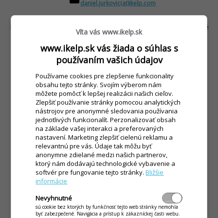
daniel.jurkovic(at)ikelp.com
INFOLINKA: +421 34 239 9541, od 9:00 do 15:00 cez pracovné
Víta vás www.ikelp.sk
dni.
www.ikelp.sk vás žiada o súhlas s
používaním vašich údajov
Servisní partneri
Používame cookies pre zlepšenie funkcionality
obsahu tejto stránky. Svojím výberom nám
môžete pomôcť k lepšej realizácii našich cieľov.
Podporu pre aplikáciu iKelp Pokladňa zabezpečujeme
Zlepšiť používanie stránky pomocou analytických
pomocou našich servisných partnerov po celom území
nástrojov pre anonymné sledovania používania
jednotlivých funkcionalít. Perzonalizovať obsah
Slovenska. Máte tak istotu, že servis a podpora sú vždy
na základe vašej interakci a preferovaných
nablízku:
Kontaktujte sieť našich servisných partnerov
nastavení. Marketing zlepšiť cielenú reklamu a
relevantnú pre vás. Údaje tak môžu byť
anonymne zdielané medzi našich partnerov,
Výrobca aplikácií iKelp
ktorý nám dodávajú technologické vybavenie a
softvér pre fungovanie tejto stránky.
Bližšie
informácie
Abiset s.r.o.
Nevyhnutné
Bernolákova 1A
sú cookie bez ktorých by funkčnosť tejto web stránky nemohla
901 01 Malacky
byť zabezpečené. Navigácia a prístup k zákazníckej časti webu.