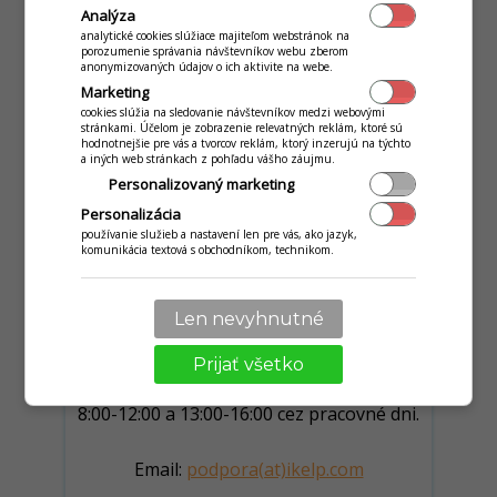
Slovakia
Analýza
analytické cookies slúžiace majiteľom webstránok na
porozumenie správania návštevníkov webu zberom
IČO:
36289141
anonymizovaných údajov o ich aktivite na webe.
Marketing
DIČ:
2022154332
cookies slúžia na sledovanie návštevníkov medzi webovými
IČ DPH:
SK2022154332
stránkami. Účelom je zobrazenie relevatných reklám, ktoré sú
hodnotnejšie pre vás a tvorcov reklám, ktorý inzerujú na týchto
Register
: OR: Mestský súd Bratislava
a iných web stránkach z pohľadu vášho záujmu.
III,vl.č.:
40021/B
Personalizovaný marketing
Personalizácia
IBAN:
SK4483300000002001208435
používanie služieb a nastavení len pre vás, ako jazyk,
komunikácia textová s obchodníkom, technikom.
SWIFT:
FIOBCZPP
Len nevyhnutné
TECHNICKÉ ODDELENIE
Prijať všetko
tel: +421 34 239 9544
8:00-12:00 a 13:00-16:00 cez pracovné dni.
Email:
podpora(at)ikelp.com