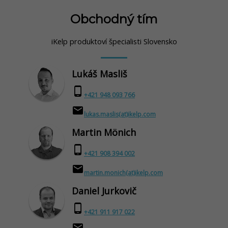
Obchodný tím
iKelp produktoví špecialisti Slovensko
Lukáš Masliš
phone_android
+421 948 093 766
email
lukas.maslis(at)ikelp.com
Martin Mönich
phone_android
+421 908 394 002
email
martin.monich(at)ikelp.com
Daniel Jurkovič
phone_android
+421 911 917 022
email