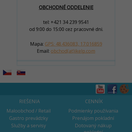
OBCHODNÉ ODDELENIE
tel: +421 34 239 9541
od 9:00 do 15:00 cez pracovné dni.
Mapa:
GPS: 48.436083, 17.016859
Email:
obchod(at)ikelp.com
RIEŠENIA
CENNÍK
Maloobchod / Retail
Podmienky používania
Gastro prevádzky
Prenájom pokladní
Služby a servisy
Dotovaný nákup