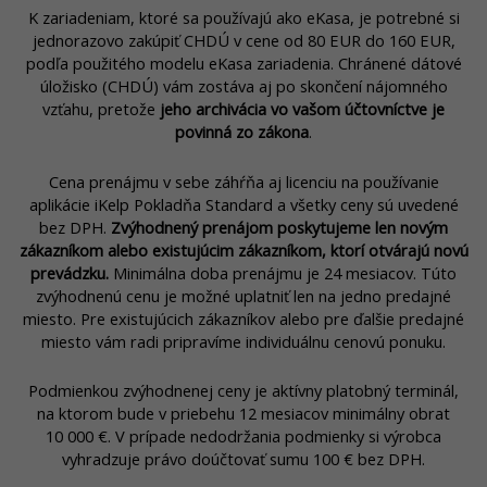
K zariadeniam, ktoré sa používajú ako eKasa, je potrebné si
jednorazovo zakúpiť CHDÚ v cene od 80 EUR do 160 EUR,
podľa použitého modelu eKasa zariadenia. Chránené dátové
úložisko (CHDÚ) vám zostáva aj po skončení nájomného
vzťahu, pretože
jeho archivácia vo vašom účtovníctve je
povinná zo zákona
.
Cena prenájmu v sebe záhŕňa aj licenciu na používanie
aplikácie iKelp Pokladňa Standard a všetky ceny sú uvedené
bez DPH.
Zvýhodnený prenájom poskytujeme len novým
zákazníkom alebo existujúcim zákazníkom, ktorí otvárajú novú
prevádzku.
Minimálna doba prenájmu je 24 mesiacov. Túto
zvýhodnenú cenu je možné uplatniť len na jedno predajné
miesto. Pre existujúcich zákazníkov alebo pre ďalšie predajné
miesto vám radi pripravíme individuálnu cenovú ponuku.
Podmienkou zvýhodnenej ceny je aktívny platobný terminál,
na ktorom bude v priebehu 12 mesiacov minimálny obrat
10 000 €. V prípade nedodržania podmienky si výrobca
vyhradzuje právo doúčtovať sumu 100 € bez DPH.