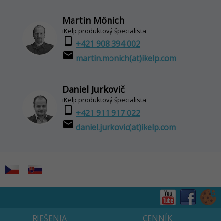
Martin Mönich
iKelp produktový špecialista
phone_android
+421 908 394 002
email
martin.monich(at)ikelp.com
Daniel Jurkovič
iKelp produktový špecialista
phone_android
+421 911 917 022
email
daniel.jurkovic(at)ikelp.com
RIEŠENIA
CENNÍK