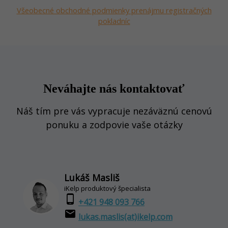
Všeobecné obchodné podmienky prenájmu registračných
pokladníc
Neváhajte nás kontaktovať
Náš tím pre vás vypracuje nezáväznú cenovú
ponuku a zodpovie vaše otázky
Lukáš Masliš
iKelp produktový špecialista
phone_android
+421 948 093 766
email
lukas.maslis(at)ikelp.com