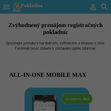

Pokladna


Zvýhodnený prenájom registračných
pokladníc
Spoznajte ponuku s hardvérom, softvérom a eKasou v cene.
Terminál teraz získate k zostavám úplne zdarma!
ALL-IN-ONE MOBILE MAX