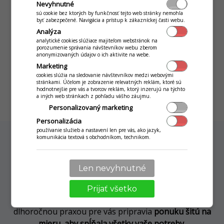
skladové zásoby, online odpis bundle alebo surovín v
Nevyhnutné
sú cookie bez ktorých by funkčnosť tejto web stránky nemohla
receptúrach, sledovať rozlievané fľaše alkoholu alebo
byť zabezpečené. Navigácia a prístup k zákazníckej časti webu.
rýchlu inventúru, edícia PROFI splní všetky vaše
Analýza
požiadavky.
analytické cookies slúžiace majiteľom webstránok na
porozumenie správania návštevníkov webu zberom
anonymizovaných údajov o ich aktivite na webe.
Marketing
cookies slúžia na sledovanie návštevníkov medzi webovými
MÁM ZÁUJEM
stránkami. Účelom je zobrazenie relevatných reklám, ktoré sú
hodnotnejšie pre vás a tvorcov reklám, ktorý inzerujú na týchto
a iných web stránkach z pohľadu vášho záujmu.
Personalizovaný marketing
Personalizácia
používanie služieb a nastavení len pre vás, ako jazyk,
komunikácia textová s obchodníkom, technikom.
Individuálna ponuka na mieru
Len nevyhnutné
Neoslovila vás žiadna predvyskladaná zostava, máte
špecifické požiadavky alebo potrebujete ďalšie
Prijať všetko
softvérové moduly? Nie je problém, naši konzultani s
dlhoročnou praxou pre vás pripravia
ponuku šitú na
mieru, aby spĺňala všetky vaše potreby
.