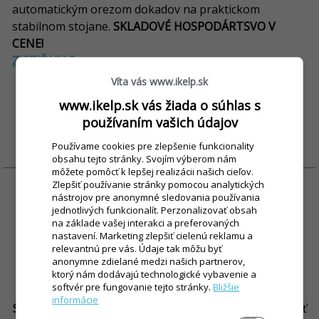
automatickým orezom dokadov na praktickom
stabilnom stojane.
SKLADOVÉ HOSPODÁRTSVO V
CENE!
ZISTIŤ VIAC >
Víta vás www.ikelp.sk
54 €
Aj so skladom iba
/ mesačne *
www.ikelp.sk vás žiada o súhlas s
používaním vašich údajov
MÁM ZÁUJEM
Používame cookies pre zlepšenie funkcionality
obsahu tejto stránky. Svojím výberom nám
môžete pomôcť k lepšej realizácii našich cieľov.
Zlepšiť používanie stránky pomocou analytických
nástrojov pre anonymné sledovania používania
jednotlivých funkcionalít. Perzonalizovať obsah
Rozšírenie na edíciu PROFI + 12 € /
na základe vašej interakci a preferovaných
nastavení. Marketing zlepšiť cielenú reklamu a
mesačne
relevantnú pre vás. Údaje tak môžu byť
anonymne zdielané medzi našich partnerov,
V porovnaní s edíciou Standard, ktorá je už v cene
ktorý nám dodávajú technologické vybavenie a
softvér pre fungovanie tejto stránky.
Bližšie
prenájmu, obsahuje edícia PROFI
navyše modul
informácie
Skladovej evidencie a Inventúr
. Ak potrebujete evidovať