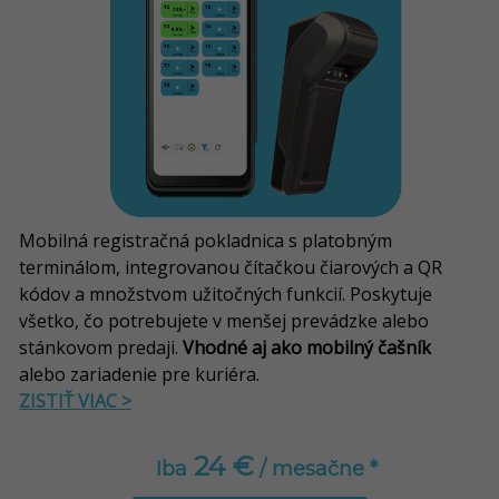
Mobilná registračná pokladnica s platobným
terminálom, integrovanou čítačkou čiarových a QR
kódov a množstvom užitočných funkcií.
Poskytuje
všetko, čo potrebujete v menšej prevádzke alebo
stánkovom predaji.
Vhodné aj ako mobilný čašník
alebo zariadenie pre kuriéra.
ZISTIŤ VIAC >
24 €
Iba
/ mesačne *