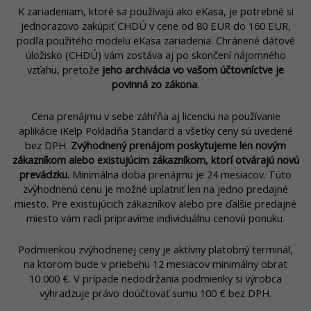
K zariadeniam, ktoré sa používajú ako eKasa, je potrebné si
jednorazovo zakúpiť CHDÚ v cene od 80 EUR do 160 EUR,
podľa použitého modelu eKasa zariadenia. Chránené dátové
úložisko (CHDÚ) vám zostáva aj po skončení nájomného
vzťahu, pretože
jeho archivácia vo vašom účtovníctve je
povinná zo zákona
.
Cena prenájmu v sebe záhŕňa aj licenciu na používanie
aplikácie iKelp Pokladňa Standard a všetky ceny sú uvedené
bez DPH.
Zvýhodnený prenájom poskytujeme len novým
zákazníkom alebo existujúcim zákazníkom, ktorí otvárajú novú
prevádzku.
Minimálna doba prenájmu je 24 mesiacov. Túto
zvýhodnenú cenu je možné uplatniť len na jedno predajné
miesto. Pre existujúcich zákazníkov alebo pre ďalšie predajné
miesto vám radi pripravíme individuálnu cenovú ponuku.
Podmienkou zvýhodnenej ceny je aktívny platobný terminál,
na ktorom bude v priebehu 12 mesiacov minimálny obrat
10 000 €. V prípade nedodržania podmienky si výrobca
vyhradzuje právo doúčtovať sumu 100 € bez DPH.