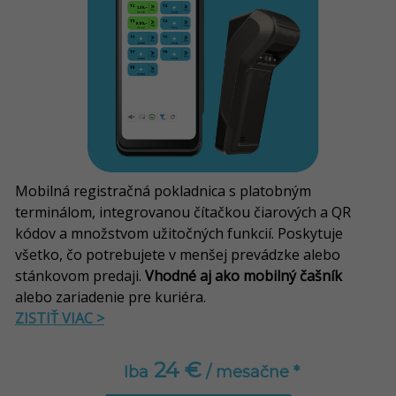
Mobilná registračná pokladnica s platobným
terminálom, integrovanou čítačkou čiarových a QR
kódov a množstvom užitočných funkcií.
Poskytuje
všetko, čo potrebujete v menšej prevádzke alebo
stánkovom predaji.
Vhodné aj ako mobilný čašník
alebo zariadenie pre kuriéra.
ZISTIŤ VIAC >
24 €
Iba
/ mesačne *