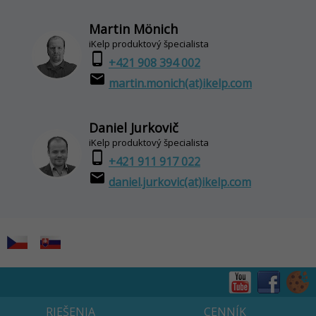
Martin Mönich
iKelp produktový špecialista
phone_android
+421 908 394 002
email
martin.monich(at)ikelp.com
Daniel Jurkovič
iKelp produktový špecialista
phone_android
+421 911 917 022
email
daniel.jurkovic(at)ikelp.com
RIEŠENIA
CENNÍK