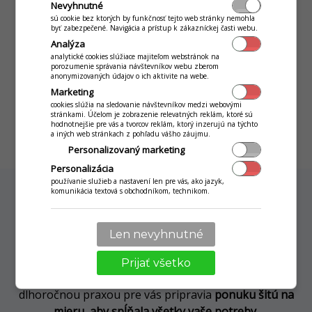
skladové zásoby, online odpis bundle alebo surovín v
Nevyhnutné
sú cookie bez ktorých by funkčnosť tejto web stránky nemohla
receptúrach, sledovať rozlievané fľaše alkoholu alebo
byť zabezpečené. Navigácia a prístup k zákazníckej časti webu.
rýchlu inventúru, edícia PROFI splní všetky vaše
Analýza
požiadavky.
analytické cookies slúžiace majiteľom webstránok na
porozumenie správania návštevníkov webu zberom
anonymizovaných údajov o ich aktivite na webe.
Marketing
cookies slúžia na sledovanie návštevníkov medzi webovými
MÁM ZÁUJEM
stránkami. Účelom je zobrazenie relevatných reklám, ktoré sú
hodnotnejšie pre vás a tvorcov reklám, ktorý inzerujú na týchto
a iných web stránkach z pohľadu vášho záujmu.
Personalizovaný marketing
Personalizácia
používanie služieb a nastavení len pre vás, ako jazyk,
komunikácia textová s obchodníkom, technikom.
Individuálna ponuka na mieru
Len nevyhnutné
Neoslovila vás žiadna predvyskladaná zostava, máte
špecifické požiadavky alebo potrebujete ďalšie
Prijať všetko
softvérové moduly? Nie je problém, naši konzultani s
dlhoročnou praxou pre vás pripravia
ponuku šitú na
mieru, aby spĺňala všetky vaše potreby
.