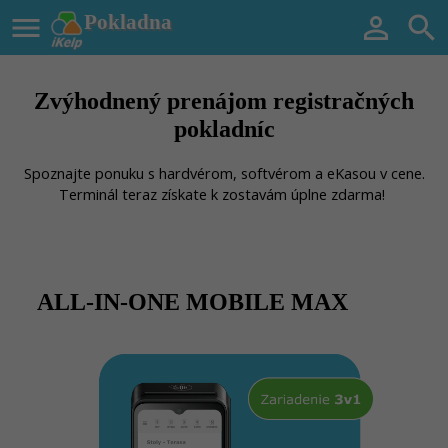

Pokladna


Zvýhodnený prenájom registračných
pokladníc
Spoznajte ponuku s hardvérom, softvérom a eKasou v cene.
Terminál teraz získate k zostavám úplne zdarma!
ALL-IN-ONE MOBILE MAX