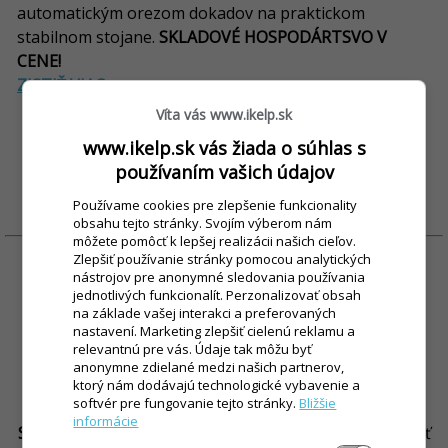
automatickým orezom dokadov na praktickom
stabilnom stojane.
SKLADOVÉ HOSPODÁRTSVO V
CENE!
ZISTIŤ VIAC >
Víta vás www.ikelp.sk
54 €
Aj so skladom iba
/ mesačne *
www.ikelp.sk vás žiada o súhlas s
používaním vašich údajov
MÁM ZÁUJEM
Používame cookies pre zlepšenie funkcionality
obsahu tejto stránky. Svojím výberom nám
môžete pomôcť k lepšej realizácii našich cieľov.
Zlepšiť používanie stránky pomocou analytických
nástrojov pre anonymné sledovania používania
jednotlivých funkcionalít. Perzonalizovať obsah
Rozšírenie na edíciu PROFI + 12 € /
na základe vašej interakci a preferovaných
nastavení. Marketing zlepšiť cielenú reklamu a
mesačne
relevantnú pre vás. Údaje tak môžu byť
anonymne zdielané medzi našich partnerov,
V porovnaní s edíciou Standard, ktorá je už v cene
ktorý nám dodávajú technologické vybavenie a
softvér pre fungovanie tejto stránky.
Bližšie
prenájmu, obsahuje edícia PROFI
navyše modul
informácie
Skladovej evidencie a Inventúr
. Ak potrebujete evidovať