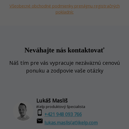
Všeobecné obchodné podmienky prenájmu registračných
pokladníc
Neváhajte nás kontaktovať
Náš tím pre vás vypracuje nezáväznú cenovú
ponuku a zodpovie vaše otázky
Lukáš Masliš
iKelp produktový špecialista
phone_android
+421 948 093 766
email
lukas.maslis(at)ikelp.com