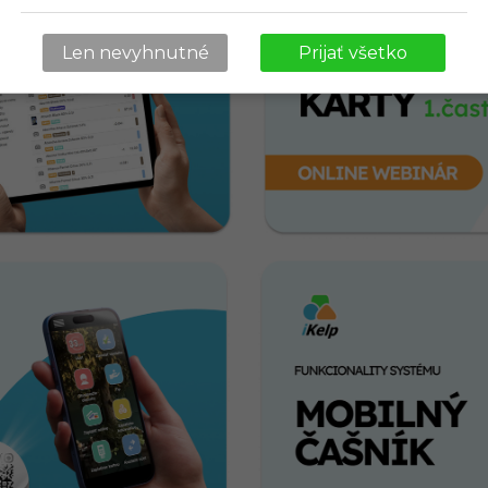
Len nevyhnutné
Prijať všetko