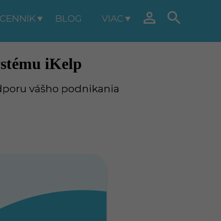


CENNÍK
BLOG
VIAC
ystému iKelp
dporu vášho podnikania