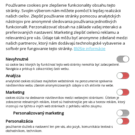
Pozrite si všetky časti:
Používame cookies pre zlepšenie funkcionality obsahu tejto
stránky. Svojím výberom nám môžete pomôcť k lepšej realizácii
našich cieľov. Zlepšiť používanie stránky pomocou analytických
nástrojov pre anonymné sledovania používania jednotlivých
funkcionalít. Perzonalizovať obsah na základe vašej interakci a
preferovaných nastavení. Marketing zlepšiť cielenú reklamu a
relevantnú pre vás. Údaje tak môžu byť anonymne zdielané medzi
našich partnerov, ktorý nám dodávajú technologické vybavenie a
softvér pre fungovanie tejto stránky.
Bližšie informácie
Nevyhnutné
sú cookie bez ktorých by funkčnosť tejto web stránky nemohla byť zabezpečené.
Navigácia a prístup k zákazníckej časti webu.
Analýza
analytické cookies slúžiace majiteľom webstránok na porozumenie správania
návštevníkov webu zberom anonymizovaných údajov o ich aktivite na webe.
Marketing
cookies slúžia na sledovanie návštevníkov medzi webovými stránkami. Účelom je
zobrazenie relevatných reklám, ktoré sú hodnotnejšie pre vás a tvorcov reklám, ktorý
inzerujú na týchto a iných web stránkach z pohľadu vášho záujmu.
Personalizovaný marketing
Personalizácia
používanie služieb a nastavení len pre vás, ako jazyk, komunikácia textová s
obchodníkom, technikom.