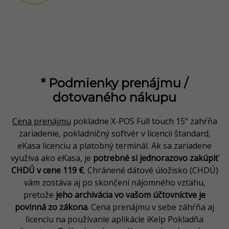
* Podmienky prenájmu /
dotovaného nákupu
Cena prenájmu
pokladne X-POS Full touch 15" zahŕňa
zariadenie, pokladničný softvér v licencii štandard,
eKasa licenciu a platobný terminál. Ak sa zariadene
využíva ako eKasa, je
potrebné si jednorazovo zakúpiť
CHDÚ v cene 119 €
. Chránené dátové úložisko (CHDÚ)
vám zostáva aj po skončení nájomného vzťahu,
pretože
jeho archivácia vo vašom účtovníctve je
povinná zo zákona
. Cena prenájmu v sebe záhŕňa aj
licenciu na používanie aplikácie iKelp Pokladňa