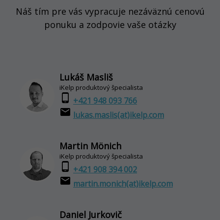
Náš tím pre vás vypracuje nezáväznú cenovú
ponuku a zodpovie vaše otázky
Lukáš Masliš
iKelp produktový špecialista
phone_android
+421 948 093 766
email
lukas.maslis(at)ikelp.com
Martin Mönich
iKelp produktový špecialista
phone_android
+421 908 394 002
email
martin.monich(at)ikelp.com
Daniel Jurkovič