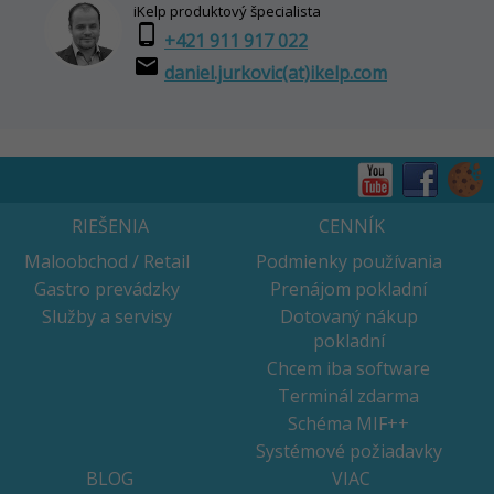
iKelp produktový špecialista
phone_android
+421 911 917 022
email
daniel.jurkovic(at)ikelp.com
RIEŠENIA
CENNÍK
Maloobchod / Retail
Podmienky používania
Gastro prevádzky
Prenájom pokladní
Služby a servisy
Dotovaný nákup
pokladní
Chcem iba software
Terminál zdarma
Schéma MIF++
Systémové požiadavky
BLOG
VIAC