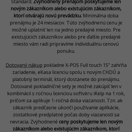
Standard.
Zvýhodnený prenájom poskytujeme len
novým zákazníkom alebo existujúcim zákazníkom,
ktorí otvárajú novú prevádzku.
Minimálna doba
prenájmu je 24 mesiacov. Túto zvýhodnenú cenu je
možné uplatniť len na jedno predajné miesto. Pre
existujúcich zákazníkov alebo pre ďalšie predajné
miesto vám radi pripravíme individuálnu cenovú
ponuku.
Dotovaný nákup
pokladne X-POS Full touch 15"
zahŕňa
zariadenie, eKasa licenciu spolu s novým CHDÚ a
platobný terminál, ktorý dostanete do prenájmu.
Dotované pokladničné sety je možné zakúpiť len v
kombinácii s ročnou licenciou softvéru iKelp na 1 rok,
pričom sa aplikuje 1-ročná doba viazanosti. Tzn. ak
zákazník predčasne ukončí používanie aplikácie,
zostatkové predplatné počas doby viazanosti sa
nevracia. Zvýhodnené
ceny poskytujeme len novým
zákazníkom alebo existujúcim zákazníkom, ktorí