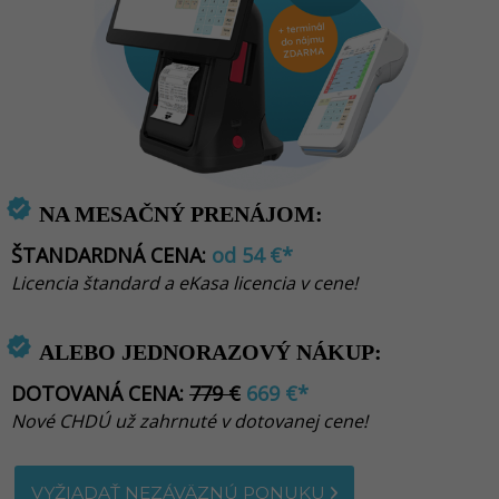
verified
NA MESAČNÝ PRENÁJOM:
ŠTANDARDNÁ CENA:
od 54
€*
Licencia štandard a eKasa licencia v cene!
verified
ALEBO JEDNORAZOVÝ NÁKUP:
DOTOVANÁ CENA:
779 €
669
€*
Nové CHDÚ už zahrnuté v dotovanej cene!
VYŽIADAŤ NEZÁVÄZNÚ PONUKU