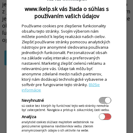
jednoduché ovládanie a správu hotovosti priamo
www.ikelp.sk vás žiada o súhlas s
z jedného zariadenia. Ďalším užitočným doplnkom
používaním vašich údajov
je možnosť pripojenia skenera. To nielen zrýchľuje
obsluhu zákazníkov, ale taktiež znižuje riziko
Používame cookies pre zlepšenie funkcionality
obsahu tejto stránky. Svojím výberom nám
ľudských chýb a zlepšuje presnosť skladových
môžete pomôcť k lepšej realizácii našich cieľov.
operácií.
Zlepšiť používanie stránky pomocou analytických
nástrojov pre anonymné sledovania používania
jednotlivých funkcionalít. Perzonalizovať obsah
VYŽIADAŤ NEZÁVÄZNÚ PONUKU
na základe vašej interakci a preferovaných
nastavení. Marketing zlepšiť cielenú reklamu a
relevantnú pre vás. Údaje tak môžu byť
anonymne zdielané medzi našich partnerov,
ktorý nám dodávajú technologické vybavenie a
softvér pre fungovanie tejto stránky.
Bližšie
informácie
Nevyhnutné
sú cookie bez ktorých by funkčnosť tejto web stránky nemohla
byť zabezpečené. Navigácia a prístup k zákazníckej časti webu.
Analýza
analytické cookies slúžiace majiteľom webstránok na
porozumenie správania návštevníkov webu zberom
anonymizovaných údajov o ich aktivite na webe.