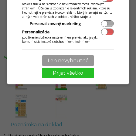
cookies slúžia na sledovanie návštevníkov medzi webovými
stránkami. Účelom je zobrazenie relevatných reklám, ktoré sú
hodnotnejšie pre vás a tvorcov reklám, ktorý inzerujú na týchto
a iných web stránkach z pohľadu vášho záujmu.
Personalizovaný marketing
Personalizácia
používanie služieb a nastavení len pre vás, ako jazyk,
komunikácia textová s obchodníkom, technikom.
Poznámka na položku v objednávke
Len nevyhnutné
Prijať všetko
Poznámka na doklad
Pridajte položky do objednávky.