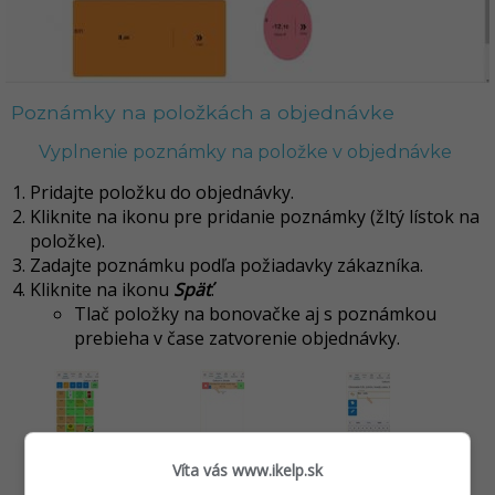
Poznámky na položkách a objednávke
Vyplnenie poznámky na položke v objednávke
Pridajte položku do objednávky.
Kliknite na ikonu pre pridanie poznámky (žltý lístok na
položke).
Zadajte poznámku podľa požiadavky zákazníka.
Kliknite na ikonu
Späť
.
Tlač položky na bonovačke aj s poznámkou
prebieha v čase zatvorenie objednávky.
Víta vás www.ikelp.sk