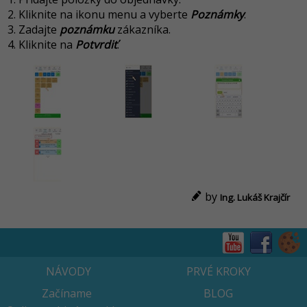
Kliknite na ikonu menu a vyberte
Poznámky
.
Zadajte
poznámku
zákazníka.
Kliknite na
Potvrdiť
.
by
Ing. Lukáš Krajčír
NÁVODY
PRVÉ KROKY
Začíname
BLOG