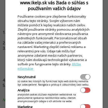
www.ikelp.sk vás žiada o súhlas s
používaním vašich údajov
Používame cookies pre zlepšenie funkcionality
Pridanie a nastavenie rýchlej - automatickej
obsahu tejto stránky. Svojím výberom nám
poznámky k jedlám a nápojom
môžete pomôcť k lepšej realizácii našich cieľov.
Zlepšiť používanie stránky pomocou analytických
V menu aplikácie v časti
Karty
vyhľadajte požadovanú
nástrojov pre anonymné sledovania používania
skladovú kartu.
jednotlivých funkcionalít. Perzonalizovať obsah
na základe vašej interakci a preferovaných
Kliknite na
Viac
a prejdite do záložky
Rozšírené
.
nastavení. Marketing zlepšiť cielenú reklamu a
V časti
Rýchle poznámky
vyplňte poznámky.
relevantnú pre vás. Údaje tak môžu byť
Jednotlivé poznámky je možné oddeliť čiarkou a
anonymne zdielané medzi našich partnerov,
medzerou.
ktorý nám dodávajú technologické vybavenie a
V prípade, že majú byť rovnaké poznámky na
softvér pre fungovanie tejto stránky.
Bližšie
informácie
viacerých kartách, odporúčame tieto poznámky
skopírovať.
Nevyhnutné
Zmeny potvrdíte kliknutím na
Uložiť
.
sú cookie bez ktorých by funkčnosť tejto web stránky nemohla
Po otvorení predaja a výbere položky do dokladu sa
byť zabezpečené. Navigácia a prístup k zákazníckej časti webu.
Analýza
zobrazia nadefinované poznámky.
analytické cookies slúžiace majiteľom webstránok na
porozumenie správania návštevníkov webu zberom
Nadefinovanie poznámky na karte
anonymizovaných údajov o ich aktivite na webe.
Marketing