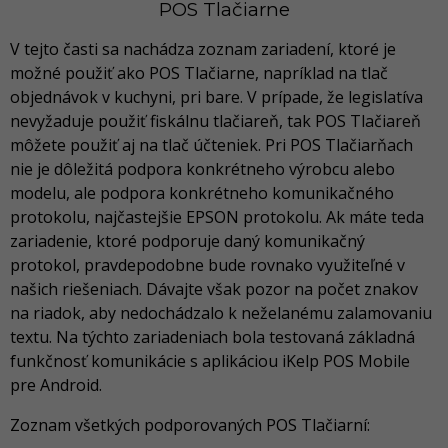
POS Tlačiarne
V tejto časti sa nachádza zoznam zariadení, ktoré je
možné použiť ako POS Tlačiarne, napríklad na tlač
objednávok v kuchyni, pri bare. V prípade, že legislatíva
nevyžaduje použiť fiskálnu tlačiareň, tak POS Tlačiareň
môžete použiť aj na tlač účteniek. Pri POS Tlačiarňach
nie je dôležitá podpora konkrétneho výrobcu alebo
modelu, ale podpora konkrétneho komunikačného
protokolu, najčastejšie EPSON protokolu. Ak máte teda
zariadenie, ktoré podporuje daný komunikačný
protokol, pravdepodobne bude rovnako využiteľné v
našich riešeniach. Dávajte však pozor na počet znakov
na riadok, aby nedochádzalo k neželanému zalamovaniu
textu. Na týchto zariadeniach bola testovaná základná
funkčnosť komunikácie s aplikáciou iKelp POS Mobile
pre Android.
Zoznam všetkých podporovaných POS Tlačiarní: