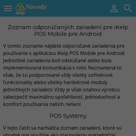

Návody


Zoznam odporúčaných zariadení pre iKelp
POS Mobile pre Android
V tomto zozname nájdete odporúčané zariadenia pre
používanie s aplikáciou iKelp POS Mobile pre Android.
Jednotlivé zariadenia boli odskúšané alebo bola
implementovaná komunikácia s nimi. Neznamená to
však, že sú podporované vždy všetky softvérové
funkcionality alebo všetky hardvérové moduly
jednotlivých zariadení. Vždy je však snahou výrobcu
zabezpečiť maximálnu spoľahlivosť, jednoduchosť a
komfort používania našich riešení.
POS Systémy
V tejto časti sa nachádza zoznam zariadení, ktoré sú
vhodné pre použitie ako stacionárny pokladničný