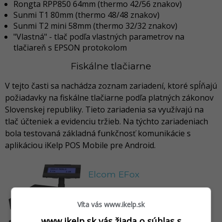
Rongta RPP850 64mm (thermo 42/56 znakov)
Sunmi T1 80mm (thermo 48/48 znakov)
Sunmi T2 mini 58mm (thermo 32/32 znakov)
"Vlastná" - tlač podľa vlastných parametrov na
tlačiareň s EPSON protokolom
Fiskálne tlačiarne
V tejto časti sa nachádza zoznam zariadení, ktoré spĺňajú
požiadavky na fiskálne tlačiarne podľa platných zákonov
Slovenskej republiky. Tieto zariadenia sa využívajú na
tlač účteniek a evidenciu tržieb. Na týchto zariadeniach
bola testovaná základná funkčnosť komunikácie s
aplikáciou iKelp POS Mobile pre Android.
Elcom EFox
Výkonná fiskálna tlačiareň s
orezom a zákazníckym displejom.
Víta vás www.ikelp.sk
www.ikelp.sk vás žiada o súhlas s