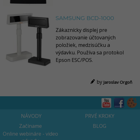
SAMSUNG BCD-1000
Zákaznícky displej pre
zobrazovanie účtovaných
položiek, medzisúčku a
výdavku. Používa sa protokol
Epson ESC/POS.
by
Jaroslav Orgoň
NÁVODY
PRVÉ KROKY
Začíname
BLOG
Online webináre - video