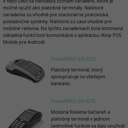
V tejto časti sa nachádza zoznam zariadení, ktoré je
možné využiť ako platobné terminály. Niektoré
zariadenia sú vhodné pre stacionárne pracoviská,
pokladničné systémy. Niektoré sú zasa vhodné pre
mobilné riešenia. Na týchto zariadeniach bola testovaná
základná funkčnosť komunikácie s aplikáciou iKelp POS
Mobile pre Android.
FiskalPRO VX 520
Platobný terminál, ktorý
spolupracuje so všetkými
bankami.
FiskalPRO VX 675
Mobilná fiskálna tlačiareň a
platobný terminál v jednom
(jednotlivé funkcie sa dajú využívať