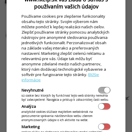
používaním vašich údajov
Používame cookies pre zlepšenie funkcionality
FiskalPRO VX 520
obsahu tejto stránky. Svojím výberom nám
môžete pomôcť k lepšej realizácii našich cieľov.
Zlepšiť používanie stránky pomocou analytických
Fiskálna tlačiareň a platobný
nástrojov pre anonymné sledovania používania
terminál v jednom (jednotlivé
jednotlivých funkcionalít. Perzonalizovať obsah
funkcie sa dajú využívať aj
na základe vašej interakci a preferovaných
nastavení. Marketing zlepšiť cielenú reklamu a
samostatne).
relevantnú pre vás. Údaje tak môžu byť
anonymne zdielané medzi našich partnerov,
ktorý nám dodávajú technologické vybavenie a
FiskalPRO VX 675
softvér pre fungovanie tejto stránky.
Bližšie
informácie
Mobilná fiskálna tlačiareň a
Nevyhnutné
platobný terminál v jednom
sú cookie bez ktorých by funkčnosť tejto web stránky nemohla
(jednotlivé funkcie sa dajú využívať
byť zabezpečené. Navigácia a prístup k zákazníckej časti webu.
aj samostatne), používa WiFi
Analýza
pripojenie. Riešenie vhodné pre
analytické cookies slúžiace majiteľom webstránok na
porozumenie správania návštevníkov webu zberom
mobilných čašníkov.
anonymizovaných údajov o ich aktivite na webe.
Marketing