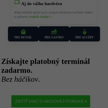
devices
Aj do vášho hardvéru
iKelp môžete využiť aj vo svojom vlastnom hardvéri alebo
si vyberte
z našich zostáv >
.
fastfood
local_mall
dry_cleaning
PRE RETAIL
PRE SLUŽBY
PRE GASTRO
Získajte platobný terminál
zadarmo.
Bez háčikov
.
ZISTIŤ VIAC O AKCIOVEJ PONUKE