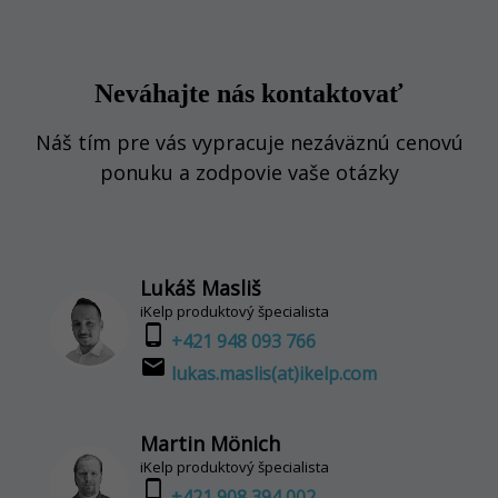
Neváhajte nás kontaktovať
Náš tím pre vás vypracuje nezáväznú cenovú
ponuku a zodpovie vaše otázky
Lukáš Masliš
iKelp produktový špecialista
phone_android
+421 948 093 766
email
lukas.maslis(at)ikelp.com
Martin Mönich
iKelp produktový špecialista
phone_android
+421 908 394 002