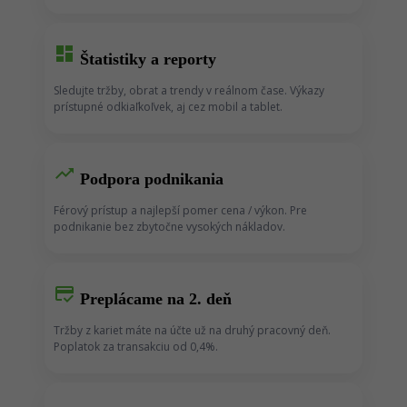
dashboard
Štatistiky a reporty
Sledujte tržby, obrat a trendy v reálnom čase. Výkazy
prístupné odkiaľkoľvek, aj cez mobil a tablet.
trending_up
Podpora podnikania
Férový prístup a najlepší pomer cena / výkon. Pre
podnikanie bez zbytočne vysokých nákladov.
credit_score
Preplácame na 2. deň
Tržby z kariet máte na účte už na druhý pracovný deň.
Poplatok za transakciu od 0,4%.