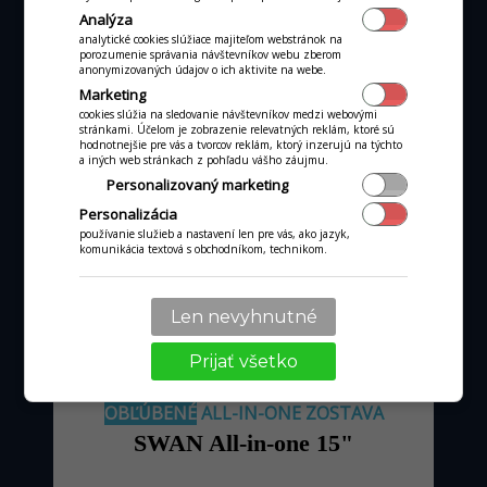
Analýza
analytické cookies slúžiace majiteľom webstránok na
porozumenie správania návštevníkov webu zberom
anonymizovaných údajov o ich aktivite na webe.
Marketing
cookies slúžia na sledovanie návštevníkov medzi webovými
stránkami. Účelom je zobrazenie relevatných reklám, ktoré sú
hodnotnejšie pre vás a tvorcov reklám, ktorý inzerujú na týchto
od 36 €
mesačne
a iných web stránkach z pohľadu vášho záujmu.
Personalizovaný marketing
pri obrate kartou nad tisíc €
Personalizácia
používanie služieb a nastavení len pre vás, ako jazyk,
komunikácia textová s obchodníkom, technikom.
MÁM ZÁUJEM
Len nevyhnutné
Prijať všetko
OBĽÚBENÉ
ALL-IN-ONE ZOSTAVA
SWAN All-in-one 15"