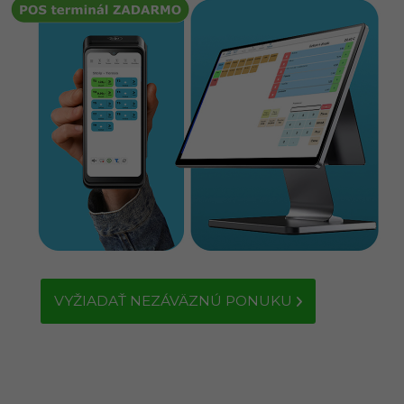
VYŽIADAŤ NEZÁVÄZNÚ PONUKU