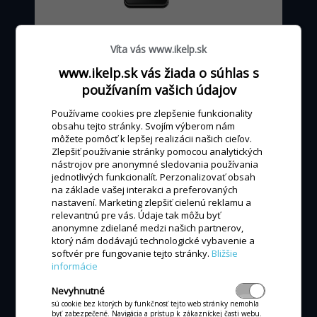
od 0 - 24 €
mesačne
Víta vás www.ikelp.sk
podľa výšky obratu kartou
www.ikelp.sk vás žiada o súhlas s
používaním vašich údajov
Používame cookies pre zlepšenie funkcionality
MÁM ZÁUJEM
obsahu tejto stránky. Svojím výberom nám
môžete pomôcť k lepšej realizácii našich cieľov.
Zlepšiť používanie stránky pomocou analytických
nástrojov pre anonymné sledovania používania
jednotlivých funkcionalít. Perzonalizovať obsah
na základe vašej interakci a preferovaných
nastavení. Marketing zlepšiť cielenú reklamu a
ALL-IN-ONE POKLADŇA
relevantnú pre vás. Údaje tak môžu byť
anonymne zdielané medzi našich partnerov,
All-in-one P3MIX
ktorý nám dodávajú technologické vybavenie a
softvér pre fungovanie tejto stránky.
Bližšie
informácie
Nevyhnutné
sú cookie bez ktorých by funkčnosť tejto web stránky nemohla
byť zabezpečené. Navigácia a prístup k zákazníckej časti webu.