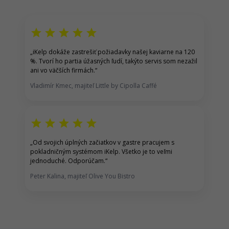
star
star
star
star
star
„
iKelp dokáže zastrešiť p
ožiadavky našej kaviarne na 120
%.
Tvorí ho partia úžasných ľudí, takýto servis som nezažil
ani vo väčších firmách.
“
Vladimír Kmec, majiteľ Little by Cipolla Caffé
star
star
star
star
star
„
Od svojich úplných začiatkov v gastre pracujem s
pokladničným systémom iKelp
. Všetko je to veľmi
jednoduché. Odporúčam.
“
Peter Kalina, majiteľ Olive You Bistro