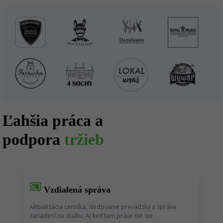
Ľahšia práca a
podpora
tržieb
cast_connected
Vzdialená správa
Aktualizácia cenníka, sledovanie prevádzky a správa
zariadení na diaľku. Aj keď tam práve nie ste.