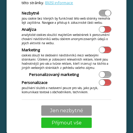
této stránky.
Bližší informace
Nezbytné
jsou cookie bez kterých by funkčnost této web stránky nemohla
být zajištěna. Navigace a přístup k zákaznické části webu.
Analýza
analytické cookies sloužící majitelům webstránek k porozumění
chování návštěvníků webu sběrem anonymizovaných údajů o
jejich aktivitě na webu.
Jak si udržet zákazníky? >
Marketing
cookies slouží ke sledování návštěvníků mezi webovými
stránkami. Účelem je zobrazení relevatních reklam, které jsou
hodnotnější pro vás a tvůrce reklam, kteří inzerují na těchto a
jiných webových stránkách z pohledu vašeho zájmu.
Personalizovaný marketing
Personalizace
používání služeb a nastavení pouze pro vás, jako jazyk,
komunikace textová s obchodníkem, technikem.
Jen nezbytné
Přijmout vše
Věrnostní program je víc než kartička >