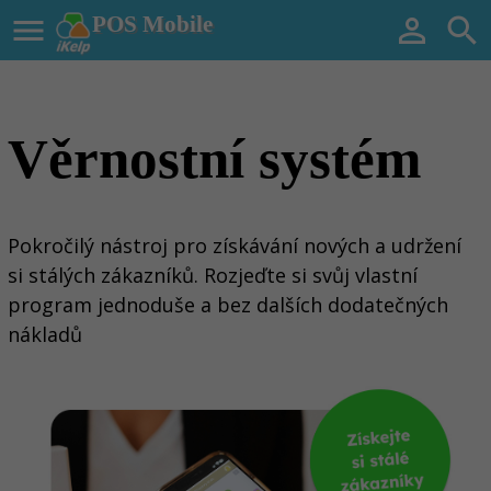

POS Mobile


Věrnostní systém
Pokročilý nástroj pro získávání nových a udržení
si stálých zákazník
ů
. Rozjeďte si svůj vlastní
program jednoduše a bez dalších dodatečných
nákladů