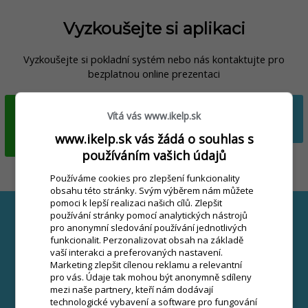
Vyzkoušejte si aplikaci
Vyzkoušejte si pokladní systém nebo nás kontaktujte pro
bezplatnou online prezentaci
ONLINE PREZENTACE
Vítá vás www.ikelp.sk
CHCI ZKUSIT
ZDARMA
ZDARMA
www.ikelp.sk vás žádá o souhlas s
používáním vašich údajů
Používáme cookies pro zlepšení funkcionality
obsahu této stránky. Svým výběrem nám můžete
pomoci k lepší realizaci našich cílů. Zlepšit
používání stránky pomocí analytických nástrojů
Prečítajte si viac v našom blogu
pro anonymní sledování používání jednotlivých
funkcionalit. Perzonalizovat obsah na základě
vaší interakci a preferovaných nastavení.
Marketing zlepšit cílenou reklamu a relevantní
pro vás. Údaje tak mohou být anonymně sdíleny
mezi naše partnery, kteří nám dodávají
technologické vybavení a software pro fungování