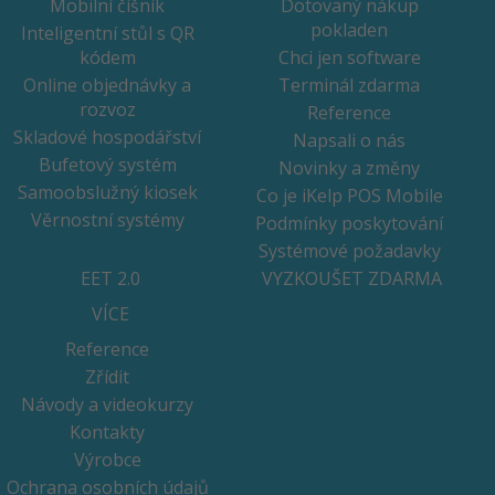
Mobilní číšník
Dotovaný nákup
pokladen
Inteligentní stůl s QR
kódem
Chci jen software
Online objednávky a
Terminál zdarma
rozvoz
Reference
Skladové hospodářství
Napsali o nás
Bufetový systém
Novinky a změny
Samoobslužný kiosek
Co je iKelp POS Mobile
Věrnostní systémy
Podmínky poskytování
Systémové požadavky
EET 2.0
VYZKOUŠET ZDARMA
VÍCE
Reference
Zřídit
Návody a videokurzy
Kontakty
Výrobce
Ochrana osobních údajů