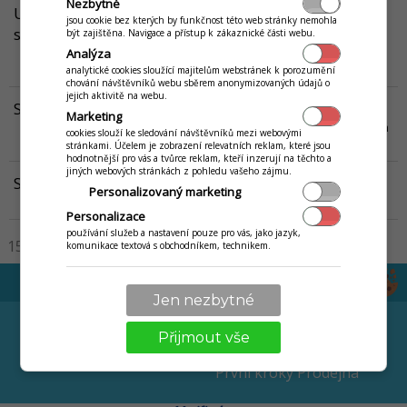
Nezbytné
Uzávěrka receptur, odpis ingrediencí - surovin ze
jsou cookie bez kterých by funkčnost této web stránky nemohla
skladu
být zajištěna. Navigace a přístup k zákaznické části webu.
V tomto návodu je popsán proces uzávěrky receptur, vypořádání
Analýza
ingrediencí a surovin.
Víc...
analytické cookies sloužící majitelům webstránek k porozumění
chování návštěvníků webu sběrem anonymizovaných údajů o
jejich aktivitě na webu.
Skladové karty - surovina
Marketing
Článek popisuje skladovou kartu typu receptura/výrobek, která má
cookies slouží ke sledování návštěvníků mezi webovými
nastaven příznak Surovina.
Víc...
stránkami. Účelem je zobrazení relevatních reklam, které jsou
hodnotnější pro vás a tvůrce reklam, kteří inzerují na těchto a
jiných webových stránkách z pohledu vašeho zájmu.
Skladové karty - receptura
Personalizovaný marketing
Článek popisuje skladovou kartu typu receptura/výrobek.
Víc...
Personalizace
používání služeb a nastavení pouze pro vás, jako jazyk,
15
30
50
100
200
komunikace textová s obchodníkem, technikem.
Jen nezbytné
EET
NÁVODY
Přijmout vše
První kroky Restaurace
První kroky Prodejna