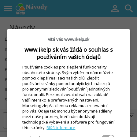

Návody


Návody
Export / Import
Finanční doklady
Vítá vás www.ikelp.sk
www.ikelp.sk vás žádá o souhlas s
Instalace zařízení
Inventury
používáním vašich údajů
Kontakty
Nastavení
Používáme cookies pro zlepšení funkcionality
Prodej (dotyk.)
Prodej (kl.+myš)
obsahu této stránky. Svým výběrem nám můžete
pomoci k lepší realizaci našich cílů. Zlepšit
Prodejní položky
Receptury / Výroba
používání stránky pomocí analytických nástrojů
pro anonymní sledování používání jednotlivých
Registrace
Sklad
funkcionalit. Perzonalizovat obsah na základě
Slevy a Kredit
Statistiky / Rozbory
vaší interakci a preferovaných nastavení.
Marketing zlepšit cílenou reklamu a relevantní
pro vás. Údaje tak mohou být anonymně sdíleny
mezi naše partnery, kteří nám dodávají
technologické vybavení a software pro fungování
této stránky.
Bližší informace