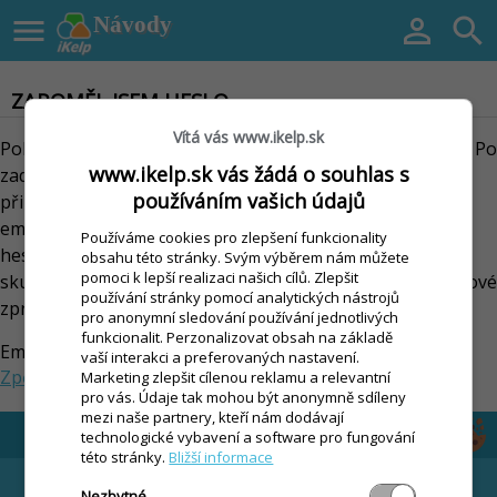

Návody


ZAPOMĚL JSEM HESLO
Vítá vás www.ikelp.sk
Pokud jste zapomněli Vaše přístupové heslo, nezoufejte. Po
www.ikelp.sk vás žádá o souhlas s
zadání Vaší emailové adresy (kterou používáte jako
používáním vašich údajů
přihlašovací jméno) Vám bude automaticky zaslaná
emailová zpráva, která bude obsahovat nové přístupové
Používáme cookies pro zlepšení funkcionality
heslo a odkaz k dokončení změny hesla. Heslo bude
obsahu této stránky. Svým výběrem nám můžete
pomoci k lepší realizaci našich cílů. Zlepšit
skutečně změněno až po kliknutí na tento odkaz v emailové
používání stránky pomocí analytických nástrojů
zprávě.
pro anonymní sledování používání jednotlivých
funkcionalit. Perzonalizovat obsah na základě
Email
Zaslat žádost
vaší interakci a preferovaných nastavení.
Zpět
Marketing zlepšit cílenou reklamu a relevantní
pro vás. Údaje tak mohou být anonymně sdíleny
mezi naše partnery, kteří nám dodávají
technologické vybavení a software pro fungování
této stránky.
Bližší informace
NÁVODY
EET
Nezbytné