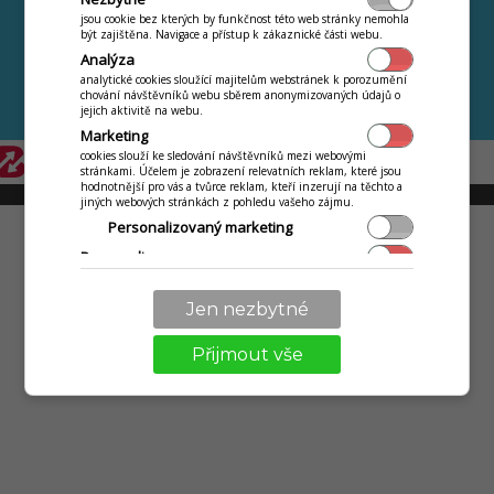
Začíname
PRVNÍ KROKY
jsou cookie bez kterých by funkčnost této web stránky nemohla
být zajištěna. Navigace a přístup k zákaznické části webu.
Skladová evidence
Analýza
Denní menu
analytické cookies sloužící majitelům webstránek k porozumění
chování návštěvníků webu sběrem anonymizovaných údajů o
Seznam
jejich aktivitě na webu.
Marketing
cookies slouží ke sledování návštěvníků mezi webovými
stránkami. Účelem je zobrazení relevatních reklam, které jsou
hodnotnější pro vás a tvůrce reklam, kteří inzerují na těchto a
© 2009 - 2026 Abiset s.r.o. | powered by
iKelp
jiných webových stránkách z pohledu vašeho zájmu.
Personalizovaný marketing
Personalizace
používání služeb a nastavení pouze pro vás, jako jazyk,
komunikace textová s obchodníkem, technikem.
Jen nezbytné
Přijmout vše