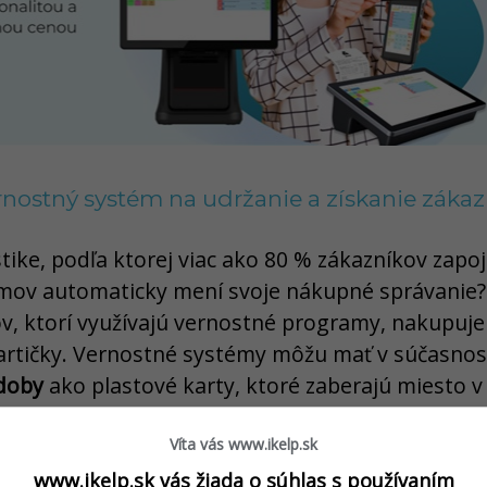
rnostný systém na udržanie a získanie záka
istike, podľa ktorej viac ako 80 % zákazníkov zap
mov automaticky mení svoje nákupné správanie?
v, ktorí využívajú vernostné programy, nakupuje č
 kartičky. Vernostné systémy môžu mať v súčasno
odoby
ako plastové karty, ktoré zaberajú miesto 
Víta vás www.ikelp.sk
stémom iKelp Pokladňa môžete dať svojim zákaz
www.ikelp.sk vás žiada o súhlas s používaním