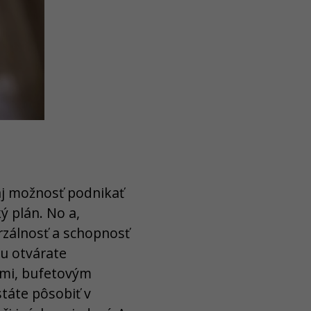
aj možnosť podnikať
ý plán. No a,
rzálnosť a schopnosť
u otvárate
lmi, bufetovým
táte pôsobiť v