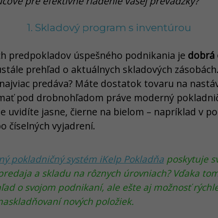
účové pre efektívne riadenie vašej prevádzky?
1. Skladový program s inventúrou
ch predpokladov úspešného podnikania je
dobrá 
stále prehľad o aktuálnych skladových zásobách.
najviac predáva? Máte dostatok tovaru na nastá
 mať pod drobnohľadom práve moderný pokladni
 uvidíte jasne, čierne na bielom – napríklad v p
o číselných vyjadrení.
ý pokladničný systém iKelp Pokladňa
poskytuje s
y predaja a skladu na rôznych úrovniach? Vďaka t
ľad o svojom podnikaní, ale ešte aj možnosť rých
naskladňovaní nových položiek.