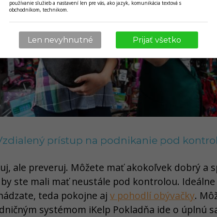
používanie služieb a nastavení len pre vás, ako jazyk, komunikácia textová s
obchodníkom, technikom.
Len nevyhnutné
Prijať všetko
 Vzdialený prístup na podnikanie pod kontro
uj, ale preveruj. Môžete mať akokoľvek dobrý a s
by ste mali mať neustále pod kontrolou. Ideálne
hádzate, teda pokojne aj
v pohodlí obývačky
. Mô
adničným systémom iKelp Pokladňa ide o úplnú s