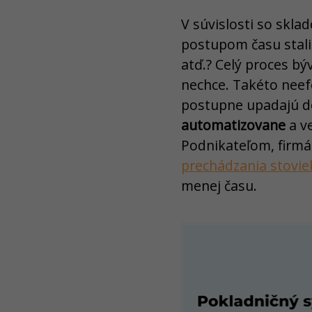
V súvislosti so s
postupom času stali 
atď.? Celý proces b
nechce. Takéto neef
postupne upadajú d
automatizovane
a ve
Podnikateľom, firmá
prechádzania stovie
menej času.