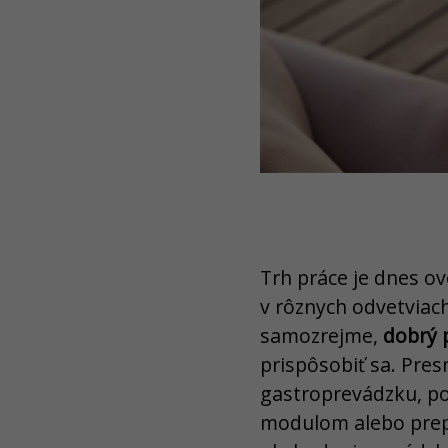
Trh práce je dnes o
v rôznych odvetviach
samozrejme,
dobrý 
prispôsobiť sa. Pres
gastroprevádzku, po
modulom alebo prepo