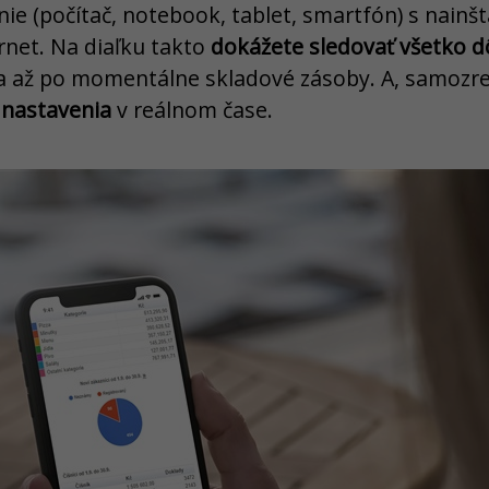
e (počítač, notebook, tablet, smartfón) s nainš
rnet. Na diaľku takto
dokážete sledovať všetko d
aja až po momentálne skladové zásoby. A, samozr
 nastavenia
v reálnom čase.