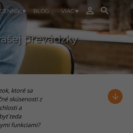


CENNÍK
BLOG
VIAC
vašej prevádzky
ok, ktoré sa

čné skúsenosti z
chlosti a
byť teda
nymi funkciami?