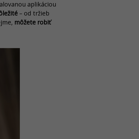
talovanou aplikáciou
ôležité
– od tržieb
ejme,
môžete robiť