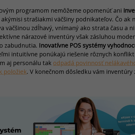
kladovým programom nemôžeme opomenúť ani
inv
akýmisi strašiakmi väčšiny podnikateľov. Čo ak 
ýva väčšinou zdĺhavý, vnímaný ako strata času a 
ektívne nárazové inventúry však zásluhou moder
o zabudnutia.
Inovatívne POS systémy vyhodnocu
ľmi intuitívne ponúkajú riešenie rôznych konfliktn
m aj personálu tak
odpadá povinnosť nelákavéh
k položiek
. V konečnom dôsledku vám inventúry z