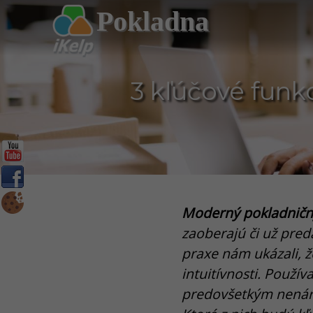
Pokladna
3 kľúčové funk
Moderný pokladničn
zaoberajú či už pred
praxe nám ukázali, ž
intuitívnosti. Použ
predovšetkým nenáro