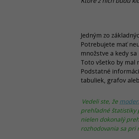
Ktoré z nich budú kľ
Jedným zo základný
Potrebujete mať neu
množstve a kedy sa 
Toto všetko by mal
Podstatné informácie
tabuliek, grafov aleb
Vedeli ste, že
modern
prehľadné štatistik
nielen dokonalý preh
rozhodovania sa pri 