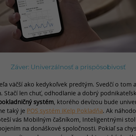
Záver: Univerzálnosť a prispôsobivosť
veľa väčší ako kedykoľvek predtým. Svedčí o tom 
. Stačí len chuť, odhodlanie a dobrý podnikateľsk
pokladničný systém
, ktorého devízou bude unive
ne taký je
POS systém iKelp Pokladňa
. Ak náhodo
teší vás Mobilným čašníkom, Inteligentnými sto
jením na donáškové spoločnosti. Pokiaľ sa chys