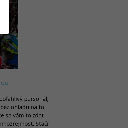
lou
poľahlivý personál,
 bez ohľadu na to,
že sa vám to zdať
amozrejmosť. Stačí