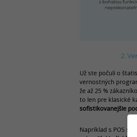
2. Ve
Už ste počuli o štat
vernostných progra
že až 25 % zákazníko
to len pre klasické
sofistikovanejšie p
Napríklad s POS sy