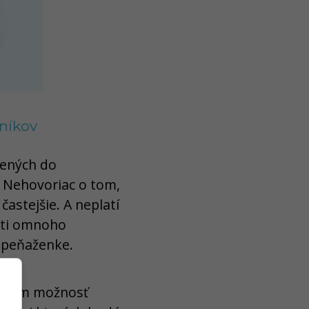
zníkov
ojených do
 Nehovoriac o tom,
astejšie. A neplatí
sti omnoho
v peňaženke.
níkom možnosť