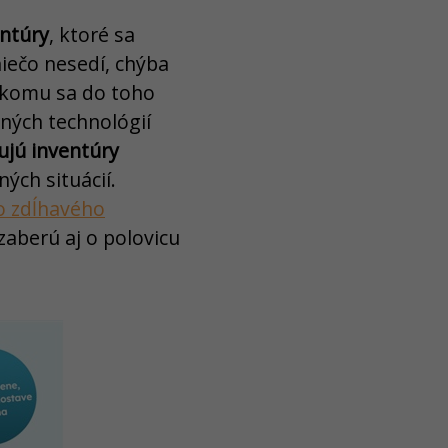
entúry
, ktoré sa
niečo nesedí, chýba
nikomu sa do toho
ných technológií
jú inventúry
ých situácií.
o zdĺhavého
aberú aj o polovicu