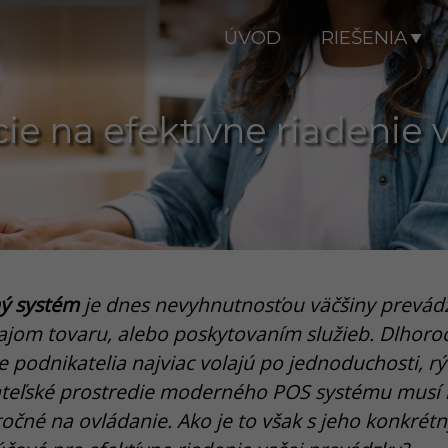
ÚVOD
RIEŠENIA
cie na efektívne riadenie 
ý systém
je dnes nevyhnutnosťou väčšiny prevádz
ajom tovaru, alebo poskytovaním služieb. Dlhoro
e podnikatelia najviac volajú po jednoduchosti, rý
ívateľské prostredie moderného POS systému musí 
čné na ovládanie. Ako je to však s jeho konkrét