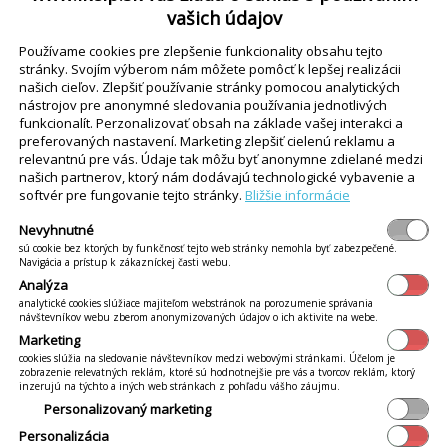
álne zákaznícke profily s virtuálnou peňaženkou
, v
vašich údajov
upy. Okrem toho môžete efektívne – automaticky
Používame cookies pre zlepšenie funkcionality obsahu tejto
v za opakované nákupy alebo pripravovať indivi
stránky. Svojím výberom nám môžete pomôcť k lepšej realizácii
našich cieľov. Zlepšiť používanie stránky pomocou analytických
íkov
. A ako bonus dokážete veľmi jednoducho nas
nástrojov pre anonymné sledovania používania jednotlivých
ých kupónov k narodeninám či pri iných príležit
funkcionalít. Perzonalizovať obsah na základe vašej interakci a
preferovaných nastavení. Marketing zlepšiť cielenú reklamu a
it výnimočnosti. Udržať si stálych zákazníkov a 
relevantnú pre vás. Údaje tak môžu byť anonymne zdielané medzi
 pokladničným systémom hračka.
našich partnerov, ktorý nám dodávajú technologické vybavenie a
softvér pre fungovanie tejto stránky.
Bližšie informácie
Nevyhnutné
sú cookie bez ktorých by funkčnosť tejto web stránky nemohla byť zabezpečené.
Navigácia a prístup k zákazníckej časti webu.
Analýza
analytické cookies slúžiace majiteľom webstránok na porozumenie správania
návštevníkov webu zberom anonymizovaných údajov o ich aktivite na webe.
Marketing
cookies slúžia na sledovanie návštevníkov medzi webovými stránkami. Účelom je
zobrazenie relevatných reklám, ktoré sú hodnotnejšie pre vás a tvorcov reklám, ktorý
inzerujú na týchto a iných web stránkach z pohľadu vášho záujmu.
Personalizovaný marketing
Personalizácia