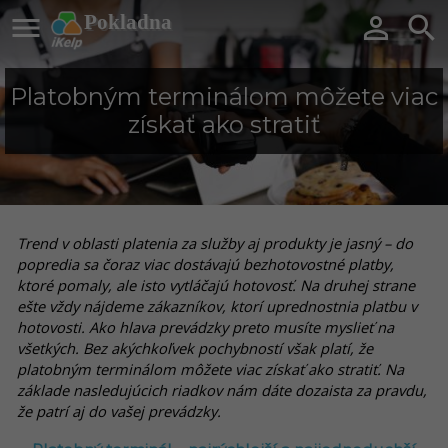

Pokladna


Platobným terminálom môžete viac
získať ako stratiť
Trend v oblasti platenia za služby aj produkty je jasný – do
popredia sa čoraz viac dostávajú bezhotovostné platby,
ktoré pomaly, ale isto vytláčajú hotovosť. Na druhej strane
ešte vždy nájdeme zákazníkov, ktorí uprednostnia platbu v
hotovosti. Ako hlava prevádzky preto musíte myslieť na
všetkých. Bez akýchkoľvek pochybností však platí, že
platobným terminálom môžete viac získať ako stratiť. Na
základe nasledujúcich riadkov nám dáte dozaista za pravdu,
že patrí aj do vašej prevádzky.