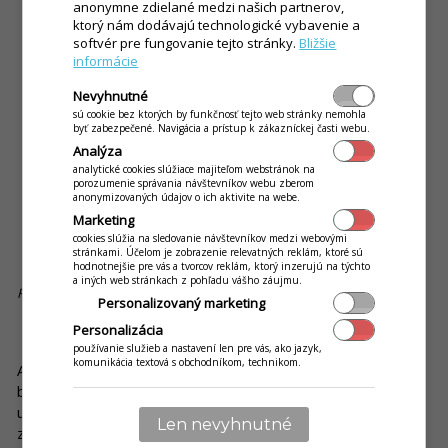
anonymne zdielané medzi našich partnerov,
ktorý nám dodávajú technologické vybavenie a
softvér pre fungovanie tejto stránky.
Bližšie
informácie
Nevyhnutné
sú cookie bez ktorých by funkčnosť tejto web stránky nemohla
byť zabezpečené. Navigácia a prístup k zákazníckej časti webu.
Analýza
analytické cookies slúžiace majiteľom webstránok na
porozumenie správania návštevníkov webu zberom
anonymizovaných údajov o ich aktivite na webe.
Marketing
cookies slúžia na sledovanie návštevníkov medzi webovými
stránkami. Účelom je zobrazenie relevatných reklám, ktoré sú
hodnotnejšie pre vás a tvorcov reklám, ktorý inzerujú na týchto
a iných web stránkach z pohľadu vášho záujmu.
Registračná pokladnica a platobný terminál na prenájom. Zdroj: iKelp
Personalizovaný marketing
Personalizácia
Bezhotovostné platby vs. platenie v hotovosti
používanie služieb a nastavení len pre vás, ako jazyk,
komunikácia textová s obchodníkom, technikom.
Ako sme naznačili už o čosi vyššie, v rámci umožňovania
bezhotovostných platieb myslite aj na zákazníkov, ktorí
uprednostnia platbu v hotovosti. Hybridný model, ktorý dáva
Len nevyhnutné
zákazníkom možnosť platiť oboma spôsobmi, je znakom