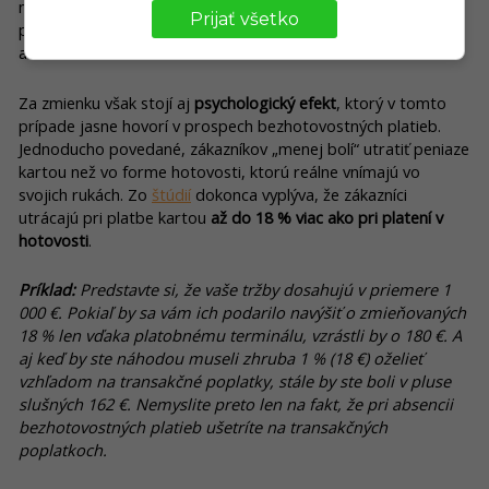
modernej ekonomiky. Žiadneho z návštevníkov vašej
Prijať všetko
prevádzky totiž nebude nútiť do jedného zo spôsobov platby
ani obmedzovať.
Za zmienku však stojí aj
psychologický efekt
, ktorý v tomto
prípade jasne hovorí v prospech bezhotovostných platieb.
Jednoducho povedané, zákazníkov „menej bolí“ utratiť peniaze
kartou než vo forme hotovosti, ktorú reálne vnímajú vo
svojich rukách. Zo
štúdií
dokonca vyplýva, že zákazníci
utrácajú pri platbe kartou
až do 18 % viac ako pri platení v
hotovosti
.
Príklad:
Predstavte si, že vaše tržby dosahujú v priemere 1
000 €. Pokiaľ by sa vám ich podarilo navýšiť o zmieňovaných
18 % len vďaka platobnému terminálu, vzrástli by o 180 €. A
aj keď by ste náhodou museli zhruba 1 % (18 €) oželieť
vzhľadom na transakčné poplatky, stále by ste boli v pluse
slušných 162 €. Nemyslite preto len na fakt, že pri absencii
bezhotovostných platieb ušetríte na transakčných
poplatkoch.