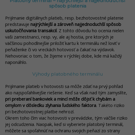
Platobný terminál – najrýchlejší a najjednoduchší
spôsob platenia
Prijímanie digitálnych platieb, resp. bezhotovostné platenie
predstavuje
najrýchlejší a zároveň najjednoduchší spôsob
uskutočňovania transakcií
. Z tohto dôvodu ho ocenia nielen
vaši zamestnanci, resp. vy, ale aj hostia, pre ktorých je
väčšinou pohodlnejšie priložiť kartu k terminálu než loviť v
peňaženke či vo vreckách hotovosť a čakať na výdavok.
Nehovoriac o tom, že žijeme v rýchlej dobe, kde má každý
naponáhlo.
Výhody platobného terminálu
Prijímanie platieb v hotovosti sa môže zdať na prvý pohľad
ako najspoľahlivejšie riešenie. Keď sa však nad tým zamyslíte,
pri preberaní bankoviek a mincí môže dôjsť k chybám a
omylom v dôsledku zlyhania ľudského faktora
. Takéto riziko
pri bezhotovostnej platbe nehrozí.
Okrem toho čím viac hotovosti v prevádzke, tým väčšie riziko
jej odcudzenia. Naopak, keď si vyberiete platobný terminál,
môžete sa spoľahnúť na ochranu svojich peňazí zo strany