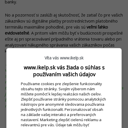
banky.
No a pozornosť si zaslúži aj skutočnosť, že zatiaľ čo pre vašich
zákazníkov sú digitálne platby prostredníctvom platobného
terminálu maximálne pohodlné, pre vás sú
veľmi ľahko
evidovateľné
. A pritom vám môžu byť v budúcnosti prospešné
ešte aj pri spracovávaní prípadného vrátenia tovaru alebo pri
analyzovaní nákupného správania vašich zákazníkov počas
konkrétnych dní či časových úsekov.
Víta vás www.ikelp.sk
Zapamätajte si:
Poskytovanie bezhotovostných platieb vo
www.ikelp.sk vás žiada o súhlas s
vašej prevádzke vôbec nemusí byť finančne nákladné. V
používaním vašich údajov
súčasnosti si totiž môžete
prenajať registračnú pokladnicu
s
možnosťou prijímania platieb kartou. Poplatky za platobný
Používame cookies pre zlepšenie funkcionality
terminál vás teda vyjdú na minimum. Výhodou tohto riešenia
obsahu tejto stránky. Svojím výberom nám
je aj to, že ak si vyberiete správneho prenajímateľa,
môžete pomôcť k lepšej realizácii našich cieľov.
Zlepšiť používanie stránky pomocou analytických
bezplatne sa postará o všetko v prípade, že zariadenie sa
nástrojov pre anonymné sledovania používania
náhodou pokazí alebo si bude vyžadovať akýkoľvek servis.
jednotlivých funkcionalít. Perzonalizovať obsah
na základe vašej interakci a preferovaných
nastavení. Marketing zlepšiť cielenú reklamu a
relevantnú pre vás. Údaje tak môžu byť