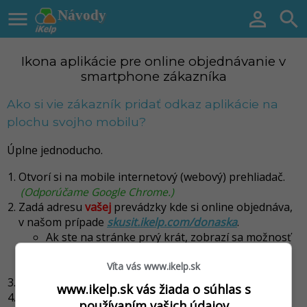

Návody


Ikona aplikácie pre online objednávanie v
smartphone zákazníka
Ako si vie zákazník pridať odkaz aplikácie na
plochu svojho mobilu?
Úplne jednoducho.
Otvorí si na mobile internetový (webový) prehliadač.
(Odporúčame Google Chrome.)
Zadá adresu
vašej
prevádzky kde si online objednáva,
v našom prípade
skusit.ikelp.com/donaska
.
Ak ste na stránke prvý krát, zobrazí sa možnosť
pridanie odkazu na plochu v dolnej časti
obrazovky.
Víta vás www.ikelp.sk
Klikne na ikonu
menu
v prehliadači.
www.ikelp.sk vás žiada o súhlas s
Vyberie možnosť
Pridať na plochu
.
používaním vašich údajov