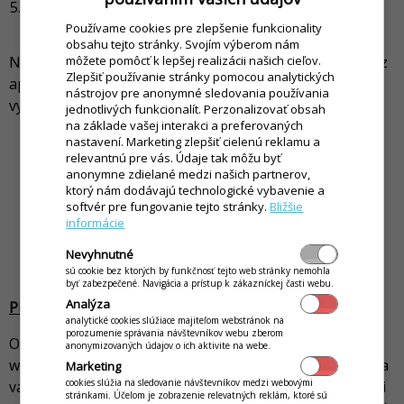
Po spustení aplikácie si môže hneď online objednať
alebo sa
Prihlásiť
/
Zaregistrovať
.
Používame cookies pre zlepšenie funkcionality
obsahu tejto stránky. Svojím výberom nám
Následne je možné si na mobile aktivovať aj notifikácie z
môžete pomôcť k lepšej realizácii našich cieľov.
Zlepšiť používanie stránky pomocou analytických
aplikácie, čím získa okamžitý prehľad o stave
nástrojov pre anonymné sledovania používania
vybavovania svojej objednávky.
jednotlivých funkcionalít. Perzonalizovať obsah
na základe vašej interakci a preferovaných
nastavení. Marketing zlepšiť cielenú reklamu a
relevantnú pre vás. Údaje tak môžu byť
anonymne zdielané medzi našich partnerov,
ktorý nám dodávajú technologické vybavenie a
softvér pre fungovanie tejto stránky.
Bližšie
informácie
Nevyhnutné
sú cookie bez ktorých by funkčnosť tejto web stránky nemohla
byť zabezpečené. Navigácia a prístup k zákazníckej časti webu.
Analýza
PRE MAJITEĽA PREVÁDZKY:
analytické cookies slúžiace majiteľom webstránok na
porozumenie správania návštevníkov webu zberom
Odporúčame vám si tento návod umiestniť aj na vašu
anonymizovaných údajov o ich aktivite na webe.
webovú stránku, prípadne ho pravidelne propagovať na
Marketing
cookies slúžia na sledovanie návštevníkov medzi webovými
vašej facebook (funpage) stránke. Rovnako je vhodné si
stránkami. Účelom je zobrazenie relevatných reklám, ktoré sú