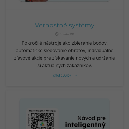
Vernostné systémy
query_builder
19. októbra 2020
Pokročilé nástroje ako zbieranie bodov,
automatické sledovanie obratov, individuálne
zľavové akcie pre získavanie nových a udržanie
si aktuálnych zákazníkov.
ČÍTAŤ ČLÁNOK
arrow_right_alt