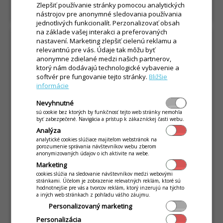
ČÍTAŤ ČLÁNOK
arrow_right_alt
Zlepšiť používanie stránky pomocou analytických
nástrojov pre anonymné sledovania používania
jednotlivých funkcionalít. Perzonalizovať obsah
na základe vašej interakci a preferovaných
nastavení. Marketing zlepšiť cielenú reklamu a
relevantnú pre vás. Údaje tak môžu byť
anonymne zdielané medzi našich partnerov,
ktorý nám dodávajú technologické vybavenie a
softvér pre fungovanie tejto stránky.
Bližšie
informácie
Nevyhnutné
sú cookie bez ktorých by funkčnosť tejto web stránky nemohla
byť zabezpečené. Navigácia a prístup k zákazníckej časti webu.
Analýza
analytické cookies slúžiace majiteľom webstránok na
porozumenie správania návštevníkov webu zberom
anonymizovaných údajov o ich aktivite na webe.
Marketing
Inteligentný stôl s QR kódom
cookies slúžia na sledovanie návštevníkov medzi webovými
stránkami. Účelom je zobrazenie relevatných reklám, ktoré sú
query_builder
31. marca 2026
hodnotnejšie pre vás a tvorcov reklám, ktorý inzerujú na týchto
a iných web stránkach z pohľadu vášho záujmu.
Naučte sa, ako fungujú QR kódy pre platby aj
Personalizovaný marketing
objednávky cez mobil zákazníka a ako ich
Personalizácia