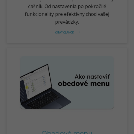
čašník. Od nastavenia po pokročilé
funkcionality pre efektívny chod vašej
prevádzky.
ČÍTAŤ ČLÁNOK
arrow_right_alt
Obedové menu