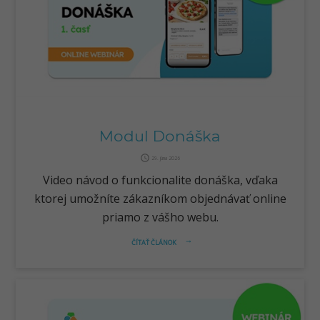
Modul Donáška
query_builder
29. júna 2026
Video návod o funkcionalite donáška, vďaka
ktorej umožníte zákazníkom objednávať online
priamo z vášho webu.
ČÍTAŤ ČLÁNOK
arrow_right_alt