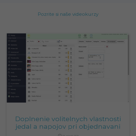
Pozrite si naše videokurzy
Doplnenie volitelnych vlastnosti
jedal a napojov pri objednavani
query_builder
06. augusta 2026