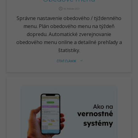
query_builder
08. februára 2021
Správne nastavenie obedového / týždenného
menu. Plán obedového menu na týždeň
dopredu. Automatické zverejnovanie
obedového menu online a detailné prehľady a
štatistiky.
ČÍTAŤ ČLÁNOK
arrow_right_alt