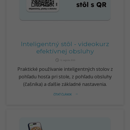
Inteligentný stôl - videokurz
efektívnej obsluhy
query_builder
12. augusta 2020
Praktické používanie inteligentných stolov z
pohľadu hosťa pri stole, z pohľadu obsluhy
(čašníka) a ďalšie základné nastavenia.
ČÍTAŤ ČLÁNOK
arrow_right_alt