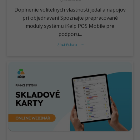
Doplnenie volitelnych vlastnosti jedal a napojov
pri objednavani Spoznajte prepracované
moduly systému iKelp POS Mobile pre
podporu...
ČÍTAŤ ČLÁNOK
arrow_right_alt