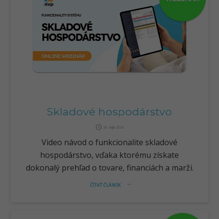
Skladové hospodárstvo
query_builder
28. mája 2026
Video návod o funkcionalite skladové
hospodárstvo, vďaka ktorému získate
dokonalý prehľad o tovare, financiách a marži.
ČÍTAŤ ČLÁNOK
arrow_right_alt