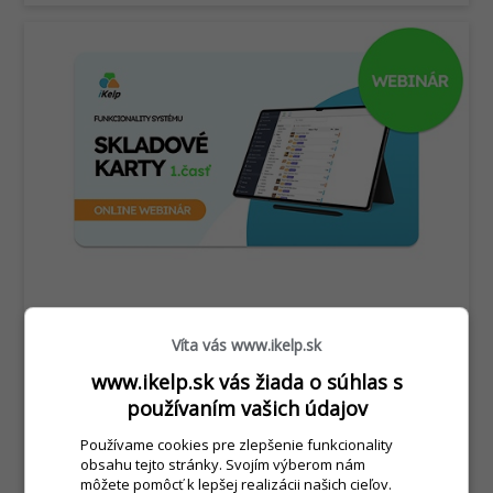
Skladové karty - 1. časť
Víta vás www.ikelp.sk
query_builder
31. marca 2026
www.ikelp.sk vás žiada o súhlas s
Video návod o skladových kartách, ktorých
používaním vašich údajov
správne nastavenie je alfa omegou pre
Používame cookies pre zlepšenie funkcionality
správne fungovanie podniku.
obsahu tejto stránky. Svojím výberom nám
môžete pomôcť k lepšej realizácii našich cieľov.