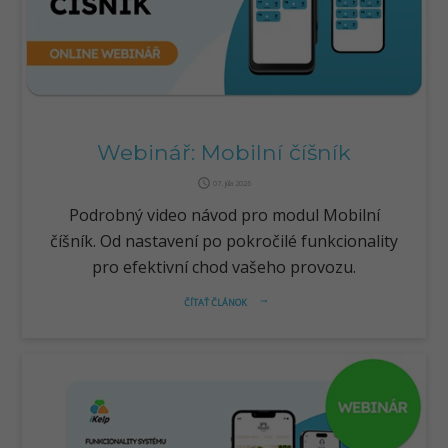
Webinář: Mobilní číšník
query_builder
07. júla 2026
Podrobný video návod pro modul Mobilní
číšník. Od nastavení po pokročilé funkcionality
pro efektivní chod vašeho provozu.
ČÍTAŤ ČLÁNOK
arrow_right_alt