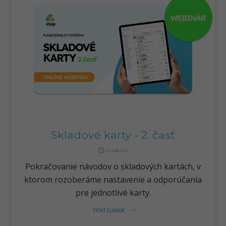
Skladové karty - 2. časť
query_builder
21. apríla 2026
Pokračovanie návodov o skladových kartách, v
ktorom rozoberáme nastavenie a odporúčania
pre jednotlivé karty.
ČÍTAŤ ČLÁNOK
arrow_right_alt