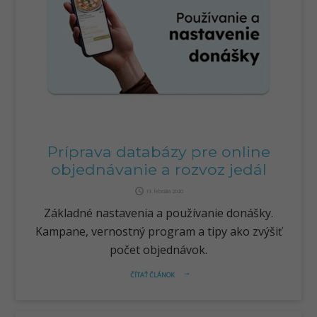
Príprava databázy pre online
objednávanie a rozvoz jedál
query_builder
19. februára 2020
Základné nastavenia a používanie donášky.
Kampane, vernostný program a tipy ako zvýšiť
počet objednávok.
ČÍTAŤ ČLÁNOK
arrow_right_alt