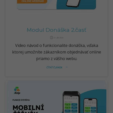
Modul Donáška 2.časť
query_builder
27. júla 2026
Video návod o funkcionalite donáška, vďaka
ktorej umožníte zákazníkom objednávať online
priamo z vášho webu.
ČÍTAŤ ČLÁNOK
arrow_right_alt