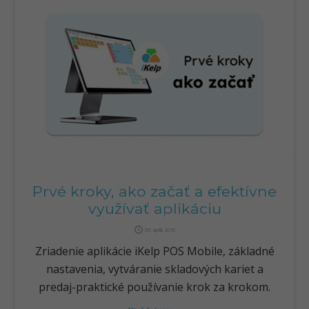
Prvé kroky, ako začať a efektívne
využívať aplikáciu
query_builder
06. apríla 2018
Zriadenie aplikácie iKelp POS Mobile, základné
nastavenia, vytváranie skladových kariet a
predaj-praktické používanie krok za krokom.