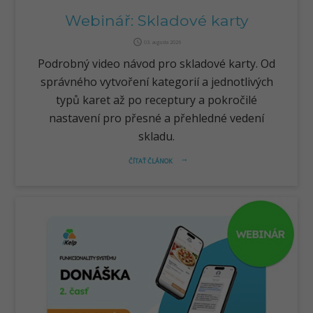
Webinář: Skladové karty
query_builder
03. augusta 2026
Podrobný video návod pro skladové karty. Od
správného vytvoření kategorií a jednotlivých
typů karet až po receptury a pokročilé
nastavení pro přesné a přehledné vedení
skladu.
ČÍTAŤ ČLÁNOK
arrow_right_alt