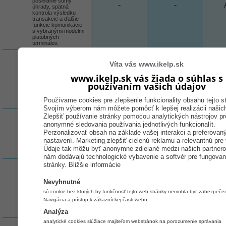
posielanie sumy
-
-
úhrady, spätná
kontrola výsledku
transakcie a ďalšie
funkcie komunikácie
s vybranými modelmi
platobných
terminálov.
Max. počet
Víta vás www.ikelp.sk
skladových
kariet
www.ikelp.sk vás žiada o súhlas s
neobmedzene
neobmedzene
neob
používaním vašich údajov
Maximálny počet
skladových kariet,
ktoré je možné založiť
Používame cookies pre zlepšenie funkcionality obsahu tejto st
v databáze.
Svojím výberom nám môžete pomôcť k lepšej realizácii našich
Max. počet
Zlepšiť používanie stránky pomocou analytických nástrojov pr
anonymné sledovania používania jednotlivých funkcionalít.
kontaktov
Perzonalizovať obsah na základe vašej interakci a preferovan
neobmedzene
neobmedzene
neob
Maximálny počet
kontaktov, ktoré je
nastavení. Marketing zlepšiť cielenú reklamu a relevantnú pre
možné založiť v
Údaje tak môžu byť anonymne zdielané medzi našich partnerov
databáze.
nám dodávajú technologické vybavenie a softvér pre fungovani
stránky.
Bližšie informácie
Max. počet
dokladov
Nevyhnutné
ročne
neobmedzene
neobmedzene
neob
sú cookie bez ktorých by funkčnosť tejto web stránky nemohla byť zabezpeče
Maximálny počet
dokladov, ktoré je
Navigácia a prístup k zákazníckej časti webu.
možné vytvoriť za
jeden kalendárny rok.
Analýza
analytické cookies slúžiace majiteľom webstránok na porozumenie správania
Max. počet