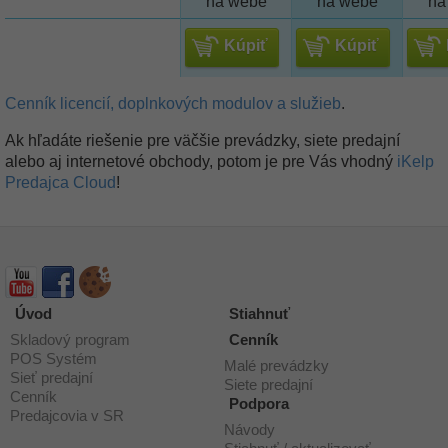
na webe
na webe
na
Kúpiť
Kúpiť
Cenník licencií, doplnkových modulov a služieb
.
Ak hľadáte riešenie pre väčšie prevádzky, siete predajní
alebo aj internetové obchody, potom je pre Vás vhodný
iKelp
Predajca Cloud
!
Úvod
Stiahnuť
Skladový program
Cenník
POS Systém
Malé prevádzky
Sieť predajní
Siete predajní
Cenník
Podpora
Predajcovia v SR
Návody