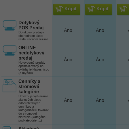
Kúpiť
Kúpiť
Dotykový
POS Predaj
Áno
Áno
Dotykový predaj v
obchodnom alebo
reštauračnom režime.
ONLINE
nedotykový
predaj
Áno
Áno
Hotovostný predaj,
optimalizovaný na
ovládanie klavesnicou
(a myšou).
Cenníky a
stromové
kategórie
Umožňuje vytváranie
akciových alebo
Áno
Áno
odberateľských
cenníkov a
kategorizáciu tovarov
do stromovej
hierarcie (kategórie,
podkategórie, ...)
Skladové