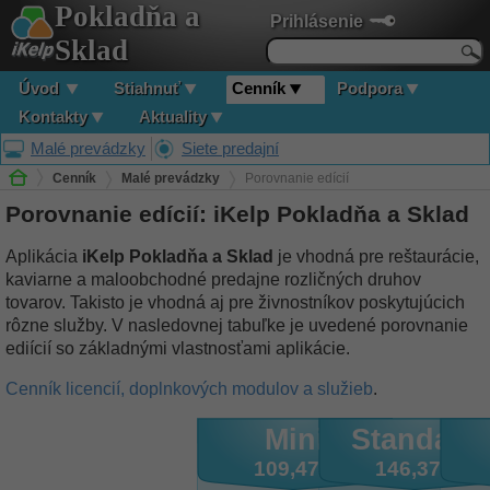
Pokladňa a
Prihlásenie
Sklad
Úvod
Stiahnuť
Cenník
Podpora
Kontakty
Aktuality
Malé prevádzky
Siete predajní
Cenník
Malé prevádzky
Porovnanie edícií
Porovnanie edícií: iKelp Pokladňa a Sklad
Aplikácia
iKelp Pokladňa a Sklad
je vhodná pre reštaurácie,
kaviarne a maloobchodné predajne rozličných druhov
tovarov. Takisto je vhodná aj pre živnostníkov poskytujúcich
rôzne služby. V nasledovnej tabuľke je uvedené porovnanie
ediícií so základnými vlastnosťami aplikácie.
Cenník licencií, doplnkových modulov a služieb
.
Mini
Standard
109,47 €
146,37 €