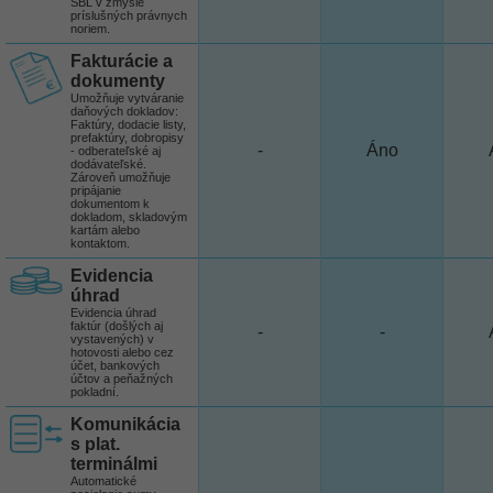
SBL v zmysle
príslušných právnych
noriem.
Fakturácie a
dokumenty
Umožňuje vytváranie
daňových dokladov:
Faktúry, dodacie listy,
prefaktúry, dobropisy
-
Áno
- odberateľské aj
dodávateľské.
Zároveň umožňuje
pripájanie
dokumentom k
dokladom, skladovým
kartám alebo
kontaktom.
Evidencia
úhrad
Evidencia úhrad
faktúr (došlých aj
-
-
vystavených) v
hotovosti alebo cez
účet, bankových
účtov a peňažných
pokladní.
Komunikácia
s plat.
terminálmi
Automatické