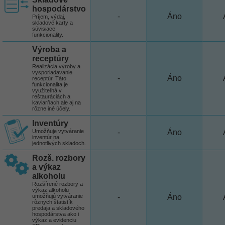
hospodárstvo
-
Áno
Príjem, výdaj,
skladové karty a
súvisiace
funkcionality.
Výroba a
receptúry
Realizácia výroby a
vysporiadavanie
-
Áno
receptúr. Táto
funkcionalita je
využiteľná v
reštauráciách a
kaviarňach ale aj na
rôzne iné účely.
Inventúry
Umožňuje vytváranie
-
Áno
inventúr na
jednotlivých skladoch.
Rozš. rozbory
a výkaz
alkoholu
Rozšírené rozbory a
výkaz alkoholu
umožňujú vytváranie
-
Áno
rôznych štatistík
predaja a skladového
hospodárstva ako i
výkaz a evidenciu