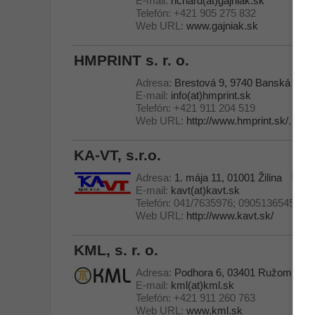
E-mail:
richard(at)gajniak.sk
Telefón:
+421 905 275 832
Web URL:
www.gajniak.sk
HMPRINT s. r. o.
Adresa:
Brestová 9, 9740 Banská Byst
E-mail:
info(at)hmprint.sk
Telefón:
+421 911 204 519
Web URL:
http://www.hmprint.sk/
,
nove
KA-VT, s.r.o.
Adresa:
1. mája 11, 01001 Žilina
E-mail:
kavt(at)kavt.sk
Telefón:
041/7635976; 0905136545
Web URL:
http://www.kavt.sk/
KML, s. r. o.
Adresa:
Podhora 6, 03401 Ružombero
E-mail:
kml(at)kml.sk
Telefón:
+421 911 260 763
Web URL:
www.kml.sk