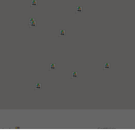
Certifikácie
rstená