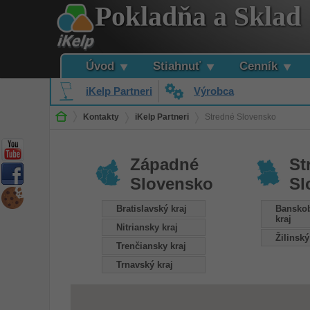
Pokladňa a Sklad
Úvod
Stiahnuť
Cenník
iKelp Partneri
Výrobca
Kontakty
iKelp Partneri
Stredné Slovensko
Západné
St
Slovensko
Sl
Bratislavský kraj
Banskob
kraj
Nitriansky kraj
Žilinský
Trenčiansky kraj
Trnavský kraj