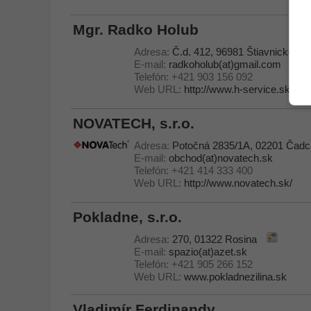
Mgr. Radko Holub
Adresa:
Č.d. 412, 96981 Štiavnické Ba
E-mail:
radkoholub(at)gmail.com
Telefón:
+421 903 156 092
Web URL:
http://www.h-service.sk/kon
NOVATECH, s.r.o.
Adresa:
Potočná 2835/1A, 02201 Čadc
E-mail:
obchod(at)novatech.sk
Telefón:
+421 414 333 400
Web URL:
http://www.novatech.sk/
Pokladne, s.r.o.
Adresa:
270, 01322 Rosina
E-mail:
spazio(at)azet.sk
Telefón:
+421 905 266 152
Web URL:
www.pokladnezilina.sk
Vladimír Ferdinandy