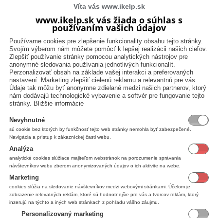
Víta vás www.ikelp.sk
www.ikelp.sk vás žiada o súhlas s
používaním vašich údajov
Používame cookies pre zlepšenie funkcionality obsahu tejto stránky.
Svojím výberom nám môžete pomôcť k lepšej realizácii našich cieľov.
Zlepšiť používanie stránky pomocou analytických nástrojov pre
Certifikácie
rica
anonymné sledovania používania jednotlivých funkcionalít.
Perzonalizovať obsah na základe vašej interakci a preferovaných
nastavení. Marketing zlepšiť cielenú reklamu a relevantnú pre vás.
pokladne.sk
Údaje tak môžu byť anonymne zdielané medzi našich partnerov, ktorý
nám dodávajú technologické vybavenie a softvér pre fungovanie tejto
stránky.
Bližšie informácie
Nevyhnutné
Certifikácie
sú cookie bez ktorých by funkčnosť tejto web stránky nemohla byť zabezpečené.
Navigácia a prístup k zákazníckej časti webu.
Analýza
analytické cookies slúžiace majiteľom webstránok na porozumenie správania
návštevníkov webu zberom anonymizovaných údajov o ich aktivite na webe.
Marketing
cookies slúžia na sledovanie návštevníkov medzi webovými stránkami. Účelom je
Certifikácie
k
zobrazenie relevatných reklám, ktoré sú hodnotnejšie pre vás a tvorcov reklám, ktorý
inzerujú na týchto a iných web stránkach z pohľadu vášho záujmu.
Personalizovaný marketing