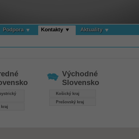
Podpora
Kontakty
Aktuality
redné
Východné
ovensko
Slovensko
ystrický
Košický kraj
Prešovský kraj
 kraj