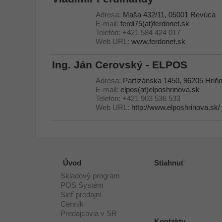
Adresa:
Maša 432/11, 05001 Revúca
E-mail:
ferdi75(at)ferdonet.sk
Telefón:
+421 584 424 017
Web URL:
www.ferdonet.sk
Ing. Ján Cerovský - ELPOS
Adresa:
Partizánska 1450, 96205 Hriň
E-mail:
elpos(at)elposhrinova.sk
Telefón:
+421 903 536 533
Web URL:
http://www.elposhrinova.sk/
Úvod
Stiahnuť
Skladový program
POS Systém
Sieť predajní
Cenník
Predajcovia v SR
Kontakty