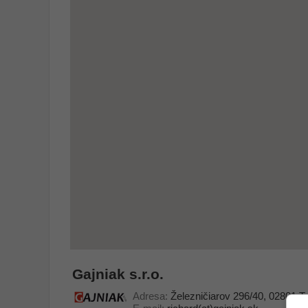
Gajniak s.r.o.
Adresa:
Železničiarov 296/40, 02801 T