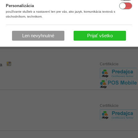
Personalizácia
používanie služieb a nastavení len pre vás, ako jazyk, komunikácia textová s
obchodníkom, technikom.
Certifikácie
ne
Len nevyhnutné
Prijať všetko
takt.htm
Certifikácie
a
Certifikácie