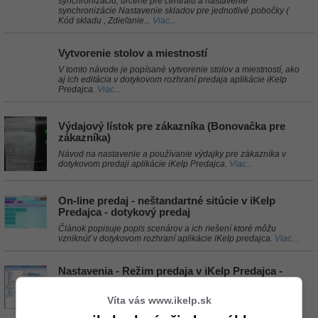
synchronizáciu, určené pre centrálu a nastavenie
synchronizácie Nastavenie skladov pre jednotlivé pobočky (
Kód skladu , Zdieľanie...
Viac...
Vytvorenie stolov a miestností
V tomto návode je popísané vytvorenie stolov a miestností, ako
aj ich editácia v dotykovom rozhraní predaja aplikácie iKelp
Predajca.
Viac...
Výdajový lístok pre zákazníka (Bonovačka pre
zákazníka)
Návod na nastavenie a používanie výdajky pre zákazníka v
dotykovom predaji aplikácie iKelp Predajca.
Viac...
On-line predaj - neštandartné sitúcie v iKelp
Predajca - dotykový predaj
Článok popisuje popis scenárov a ich riešení ktoré môžu
vzniknúť v dotykovom rozhraní aplikácie iKelp predajca.
Viac...
Nastavenia - Režim predaja v iKelp Predajca -
dotykový predaj
Článok popisuje zmenu režimu (zamerania) práce na
Víta vás www.ikelp.sk
predajnom mieste a z toho vyplývajúce nastaenia zobrazenia