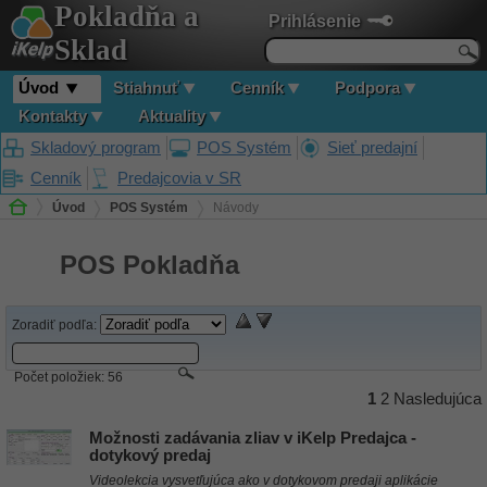
Pokladňa a
Prihlásenie
Sklad
Úvod
Stiahnuť
Cenník
Podpora
Kontakty
Aktuality
Skladový program
POS Systém
Sieť predajní
Cenník
Predajcovia v SR
Úvod
POS Systém
Návody
POS Pokladňa
Zoradiť podľa:
Počet položiek:
56
1
2
Nasledujúca
Možnosti zadávania zliav v iKelp Predajca -
dotykový predaj
Videolekcia vysvetľujúca ako v dotykovom predaji aplikácie