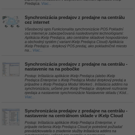
Predajca.
Viac...
Synchronizácia predajov z predajne na centrálu
cez internet
Všeobecný opis Funkcionalita synchronizácie POS Pokladní
cez internet je zabezpečovaná nasledovnými technológiami:
Aplikácia iKelp Predajca, ako centrálne skladové hospodárstvo
a obchodný systém ( variant iKelp Predajca Cloud) Aplikácia
iKelp Predajca - dotykový POS predaj, ako pokladničné miesto
na...
Viac...
Synchronizácia predajov z predajne na centrálu -
nastavenie na na pobočke
Postup: Inštalácia aplikácie iKelp Predajca (alebo iKelp
Predajca Enterprise s iKelp Predajca Modul dotykový predaj a
prípadne s iKelp Predajca Modul Worker) . Inštalácia addins na
synchronizáciu, určené pre iKelp Predajca- dotykové rozhranie
rpedaja a nastavenie synchronizácie Nastavenie skladu ( Kód...
Viac...
Synchronizácia predajov z predajne na centrálu -
nastavenie na centrálnom sklade v iKelp Cloud
Postup: Inštalácia aplikácie iKelp Predajca Enterprise, v
prípade riešenia iKelp Predajca Cloud je potrebné požiadať
prevádzkovateľa o zriadenie služby Inštalácia addins na