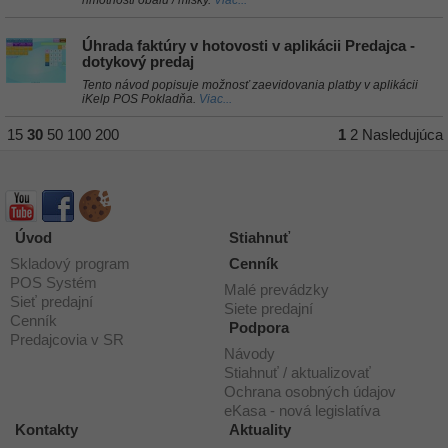
hmotnosti obalu / misky.
Viac...
Úhrada faktúry v hotovosti v aplikácii Predajca -
dotykový predaj
Tento návod popisuje možnosť zaevidovania platby v aplikácii
iKelp POS Pokladňa.
Viac...
15
30
50
100
200
1
2
Nasledujúca
Úvod
Stiahnuť
Skladový program
Cenník
POS Systém
Malé prevádzky
Sieť predajní
Siete predajní
Cenník
Podpora
Predajcovia v SR
Návody
Stiahnuť / aktualizovať
Ochrana osobných údajov
eKasa - nová legislatíva
Kontakty
Aktuality