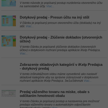
V tomto návode je popísaný postup rozdelenia otvoreného účtu
na samostatné účty.
Viac...
Dotykový predaj - Presun účtu na iný stôl
V článku je popísaný presun otvoreného účtu (dokladu) na iný
stôl.
Viac...
Dotykový predaj - Zlúčenie dokladov (otvorených
účtov)
V tomto článku je popísané zlúčenie dokladov (otvorených
účtov) v dotykovom rozhraní predaja aplikácie iKelp Predajca.
Viac...
Zobrazenie skladových kategórií v iKelp Predajca
- dotykový predaj
V tomto inštruktážnom videu máme vysvetlené ako nastaviť
skladové kategórie aby sa správne zobrazovali v dotykovom
rozhraní aplikácie iKelp Predajca. 3w1ui3dnmzk
Viac...
Predaj váženého tovaru na miske, obale s
odčítaním hmotnosti obalu
V tomto článku je popísaný postup a nastavenia pre možnosť
predaja váženého tovaru s automatickým odpočítaním