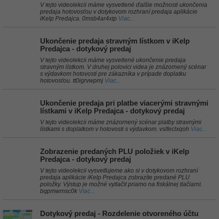
V tejto videolekcii máme vysvetlené ďalšie možnosti ukončenia
predaja hotovosťou v dotykovom rozhraní predaja aplikácie
iKelp Predajca. 0msb4ar4xtp
Viac...
Ukončenie predaja stravným lístkom v iKelp
Predajca - dotykový predaj
V tejto videolekcii máme vysvetlené ukončenie predaja
stravným lístkom. V druhej polovici videa je znázornený scénar
s výdavkom hotovosti pre zákazníka v prípade doplatku
hotovosťou. tt0igrvwpmj
Viac...
Ukončenie predaja pri platbe viacerými stravnými
lístkami v iKelp Predajca - dotykový predaj
V tejto videolekcii máme znázornený scénar platby stravnými
lístkami s doplatkom v hotovosti s výdavkom. vslfeclxqoh
Viac...
Zobrazenie predaných PLU položiek v iKelp
Predajca - dotykový predaj
V tejto videolekcii vysvetľujeme ako si v dotykovom rozhraní
predaja aplikácie iKelp Predajca zobrazíte predané PLU
položky. Výstup je možné vytlačit priamo na fiskálnej tlačiarni.
bqpmwrnsc0k
Viac...
Dotykový predaj - Rozdelenie otvoreného účtu