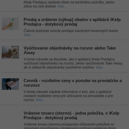
iKelp Predajca zadáme zľavu na konkrétnu položku, alebo
zľavu na celý doklad.
Viac...
Predaj a vrátenie (výkup) obalov v aplikácii iKelp
Predajca - dotykový predaj
Článok popisuje scenár predaja viazaných tovarových kariet.
Viac...
Vyúčtovanie objednávky na rozvoz alebo Take
Away
V tomto návode sa dozviete, ako v aplikácii iKelp Predajca
vyúčtovať objednávku na rozvoz, alebo vyúčtovanie Take Away,
ak si zákazník objednávky vyzdvihne osobne.
Viac...
Cenník - rozdielne ceny v ponuke na prevádzke a
rozvoze
V tomto návode nájdete informácie o tom, ako v aplikácii
nastaviť rozdielne ceny pre účtovanie na prevádzke a pre
rozvoz.
Viac...
Vrátenie tovaru (storno) - jedna položka, v iKelp
Predajca - dotykový predaj
Vrátenie tovaru (storno) postupným účtovaním položiek so
záporným množstvom v dotykovom rozhraní aplikácie iKelp