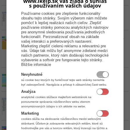
www.ikelp.sk vás žiada o súhlas
položiek.
Viac...
s používaním vašich údajov
Používame cookies pre zlepšenie funkcionality
Použitie fiskálnej tlačiarne ako bonovačky
obsahu tejto stránky. Svojím výberom nám môžete
V tomto návode je popísané nastavenie fiskálnej tlačiarne ako
pomôcť k lepšej realizácii našich cieľov. Zlepšiť
bonovačky.
Viac...
používanie stránky pomocou analytických nástrojov
pre anonymné sledovania používania jednotlivých
funkcionalít. Perzonalizovať obsah na základe
Tvorba objednávok tovaru pre centrálu priamo zo
vašej interakci a preferovaných nastavení.
synchronizovanej databázy iKelp Predajca -
Marketing zlepšiť cielenú reklamu a relevantnú pre
dotykový predaj
vás. Údaje tak môžu byť anonymne zdielané medzi
Článok popisuje prácu s dodávateľskými objednávkami
našich partnerov, ktorý nám dodávajú technologické
vytváranými na POS Pokladni a následne naskladnenie tovaru
vybavenie a softvér pre fungovanie tejto stránky.
priamo z objednávky.
Viac...
Bližšie informácie
Nevyhnutné
Zmena zaradenia kategórií tovarov
sú cookie bez ktorých by funkčnosť tejto web stránky nemohla
Článok popisuje možnosť dodatočnej zmeny zaradenia
byť zabezpečené. Navigácia a prístup k zákazníckej časti webu.
skladových kategórií.
Viac...
Analýza
analytické cookies slúžiace majiteľom webstránok na
Kombinovanie kladných a záporných položiek na
porozumenie správania návštevníkov webu zberom
doklade
anonymizovaných údajov o ich aktivite na webe.
Článok popisuje úpravu nastavenia pre možnosť kombinovania
Marketing
kladných a záporných položiek na dokladoch.
Viac...
cookies slúžia na sledovanie návštevníkov medzi webovými
stránkami. Účelom je zobrazenie relevatných reklám, ktoré sú
Hlásenie aplikácie: Aktivovaná požiadavka na
hodnotnejšie pre vás a tvorcov reklám, ktorý inzerujú na týchto a