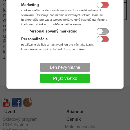
široké možnosti
Marketing
batériový box,
Voliteľné
komunikácie a
podsvietenie
cookies slúžia na sledovanie návštevníkov medzi webovými
príslušenstvo
možnosti rozšírenia o
stránkami. Účelom je zobrazenie relevatných reklám, ktoré sú
displeja
hodnotnejšie pre vás a tvorcov reklám, ktorý inzerujú na týchto a
ďalšie prídavné
iných web stránkach z pohľadu vášho záujmu.
obchodné zariadenia.
Pokladnica štandardne
Personalizovaný marketing
umožňuje pripojenie k
Personalizácia
PC, pripojenie
používanie služieb a nastavení len pre vás, ako jazyk,
snímača čiarových
komunikácia textová s obchodníkom, technikom.
kódov, peňažnej
zásuvky.
Len nevyhnutné
Prijať všetko
Úvod
Stiahnuť
Skladový program
Cenník
POS Systém
Malé prevádzky