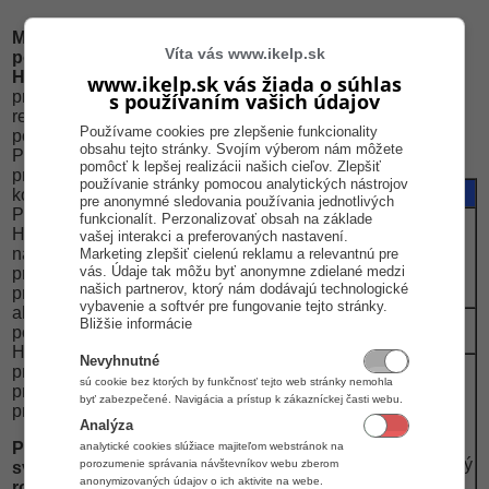
Malá prenosná
Víta vás www.ikelp.sk
pokladnica Euro-500
HANDY
patrí do rodiny
www.ikelp.sk vás žiada o súhlas
prenosných
s používaním vašich údajov
registračných
Používame cookies pre zlepšenie funkcionality
pokladníc Euro.
obsahu tejto stránky. Svojím výberom nám môžete
Pokladnica je ľahko
pomôcť k lepšej realizácii našich cieľov. Zlepšiť
prenosná a
používanie stránky pomocou analytických nástrojov
Technické
Euro-500T / TX / TE
kompaktná.
pre anonymné sledovania používania jednotlivých
parametre
Pokladnica Euro-500
funkcionalít. Perzonalizovať obsah na základe
HANDY je určená
vašej interakci a preferovaných nastavení.
2 100(10 000) / 2
najmä pre malé
Marketing zlepšiť cielenú reklamu a relevantnú pre
Počet PLU
100(10 000) /
vás. Údaje tak môžu byť anonymne zdielané medzi
prevádzky a stánkový
2 400(5 400)
našich partnerov, ktorý nám dodávajú technologické
predaj. Zabudovaný
vybavenie a softvér pre fungovanie tejto stránky.
akumulátor umožňuje
Počet znakov
Bližšie informácie
14
pokladnici Euro-500
v názve PLU
HANDY až 8 hodín
Nevyhnutné
PC, peňažné
prevádzky na
sú cookie bez ktorých by funkčnosť tejto web stránky nemohla
zásuvky, snímač
predajnom mieste bez
byť zabezpečené. Navigácia a prístup k zákazníckej časti webu.
čiarového kódu,
pripojenia k sieti.
Možnosti
digitálna váha,
Analýza
pripojena
externá
Pokladnica aj napriek
analytické cookies slúžiace majiteľom webstránok na
klávesnica ,platobný
porozumenie správania návštevníkov webu zberom
svojim kompaktným
anonymizovaných údajov o ich aktivite na webe.
terminál
rozmerom
ponúka