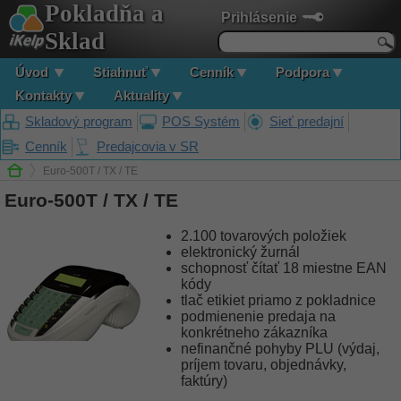
Pokladňa a
Prihlásenie
Sklad
Úvod
Stiahnuť
Cenník
Podpora
Kontakty
Aktuality
Skladový program
POS Systém
Sieť predajní
Cenník
Predajcovia v SR
Euro-500T / TX / TE
Euro-500T / TX / TE
2.100 tovarových položiek
elektronický žurnál
schopnosť čítať 18 miestne EAN
kódy
tlač etikiet priamo z pokladnice
podmienenie predaja na
konkrétneho zákazníka
nefinančné pohyby PLU (výdaj,
príjem tovaru, objednávky,
faktúry)