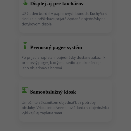
touch_app
Displej aj pre kuchárov
Už žiaden bordel v papierových bonoch. Kuchyňa si
sleduje a odškrkáva prijaté /vydané objednávky na
dotykovom displeji.
settings_remote
Prenosný pager systém
Po prijatí a zaplatení objednávky dostane zákazník
prenosný pager, ktorý mu zavibruje, akonáhle je
jeho objednávka hotová.
co_present
Samoobslužný kiosk
Umožnite zákazníkom objednať bez potreby
obsluhy. Vďaka intuitívnemu ovládaniu si objednávku
vyklikajú aj zaplatia sami.