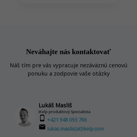
Neváhajte nás kontaktovať
Náš tím pre vás vypracuje nezáväznú cenovú
ponuku a zodpovie vaše otázky
Lukáš Masliš
iKelp produktový špecialista
phone_android
+421 948 093 766
email
lukas.maslis(at)ikelp.com