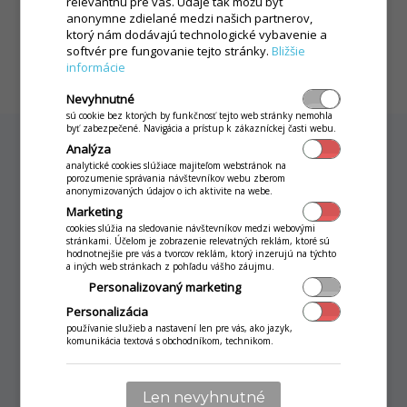
relevantnú pre vás. Údaje tak môžu byť
anonymne zdielané medzi našich partnerov,
ktorý nám dodávajú technologické vybavenie a
softvér pre fungovanie tejto stránky.
Bližšie
informácie
Nevyhnutné
sú cookie bez ktorých by funkčnosť tejto web stránky nemohla
byť zabezpečené. Navigácia a prístup k zákazníckej časti webu.
Analýza
analytické cookies slúžiace majiteľom webstránok na
porozumenie správania návštevníkov webu zberom
anonymizovaných údajov o ich aktivite na webe.
Náš tip:
Marketing
cookies slúžia na sledovanie návštevníkov medzi webovými
Samoobslužný kiosk
stránkami. Účelom je zobrazenie relevatných reklám, ktoré sú
hodnotnejšie pre vás a tvorcov reklám, ktorý inzerujú na týchto
a iných web stránkach z pohľadu vášho záujmu.
Personalizovaný marketing
Obslúžte čo najviac zákazníkov a šetrite
Personalizácia
stovky eur mesačne na brigádnikoch.
používanie služieb a nastavení len pre vás, ako jazyk,
Spoznajte výhody kiosku s voliteľným
komunikácia textová s obchodníkom, technikom.
pager systémom.
Len nevyhnutné