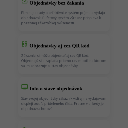
speed
Objednávky bez čakania
Eliminujte rady a zefektívnite systém príjmu a výdaju
objednávok. Bufetový systém výrazne prispieva k
pozitívnej zákazníckej skúsenosti.
qr_code
Objednávky aj cez QR kód
Zákazníci si môžu objednať aj cez QR kód.
Objednajú si a zaplatia priamo cez mobil, na ktorom
sa im zobrazuje aj stav objednávky.
dvr
Info o stave objednávok
Stav svojej objednávky zákazník vidí aj na výdajovom
displeji podľa prideleného čísla. Presne vie, kedy je
objednávka hotová.