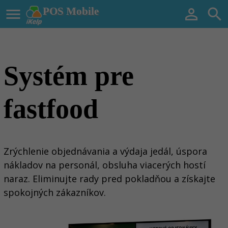

POS Mobile


Systém pre
fastfood
Zrýchlenie objednávania a výdaja jedál, úspora
nákladov na personál, obsluha viacerých hostí
naraz. Eliminujte rady pred pokladňou a z
ískajte
spokojných zákazníkov
.