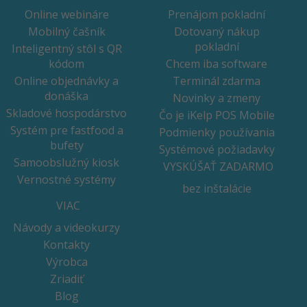
Online webináre
Prenájom pokladní
Mobilný čašník
Dotovaný nákup
pokladní
Inteligentný stôl s QR
kódom
Chcem iba software
Online objednávky a
Terminál zdarma
donáška
Novinky a zmeny
Skladové hospodárstvo
Čo je iKelp POS Mobile
Systém pre fastfood a
Podmienky používania
bufety
Systémové požiadavky
Samoobslužný kiosk
VYSKÚŠAŤ ZADARMO
Vernostné systémy
bez inštalácie
VIAC
Návody a videokurzy
Kontakty
Výrobca
Zriadiť
Blog