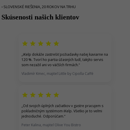
-
SLOVENSKÉ RIEŠENIA, 20 ROKOV NA TRHU
Skúsenosti našich klientov
r
star
star
star
star
star
„
iKelp dokáže zastrešiť p
ožiadavky našej kaviarne na
120 %.
Tvorí ho partia úžasných ľudí, takýto servis
som nezažil ani vo väčších firmách.
“
Vladimír Kmec, majiteľ Little by Cipolla Caffé
star
star
star
star
star
„
Od svojich úplných začiatkov v gastre pracujem s
pokladničným systémom iKelp
. Všetko je to veľmi
jednoduché. Odporúčam.
“
Peter Kalina, majiteľ Olive You Bistro