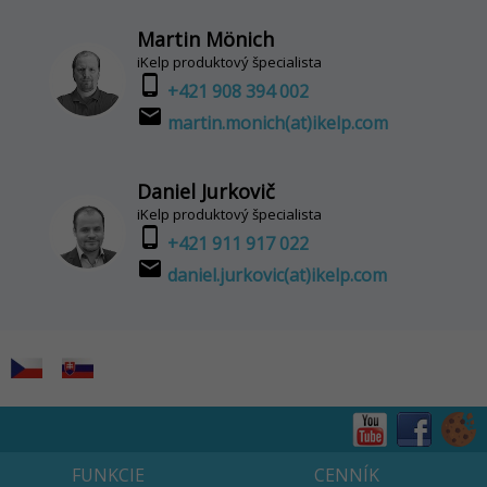
Martin Mönich
iKelp produktový špecialista
phone_android
+421 908 394 002
email
martin.monich(at)ikelp.com
Daniel Jurkovič
iKelp produktový špecialista
phone_android
+421 911 917 022
email
daniel.jurkovic(at)ikelp.com
FUNKCIE
CENNÍK