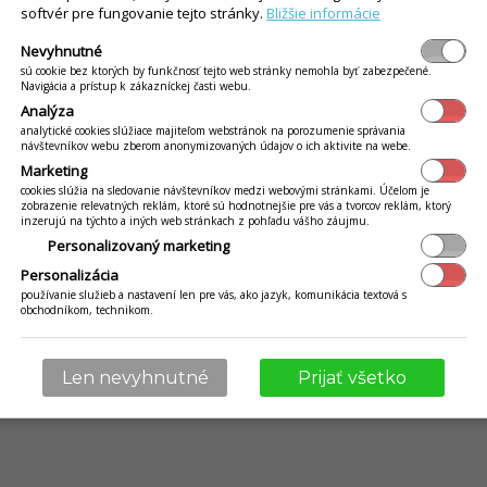
y
softvér pre fungovanie tejto stránky.
Bližšie informácie
Výrobca
 Mobile
Zriadiť
Nevyhnutné
ívania
sú cookie bez ktorých by funkčnosť tejto web stránky nemohla byť zabezpečené.
Blog
Navigácia a prístup k zákazníckej časti webu.
adavky
Newsletter
Analýza
Napísali o nás
analytické cookies slúžiace majiteľom webstránok na porozumenie správania
návštevníkov webu zberom anonymizovaných údajov o ich aktivite na webe.
Referencie
Marketing
Vyskúšať zadarmo
cookies slúžia na sledovanie návštevníkov medzi webovými stránkami. Účelom je
zobrazenie relevatných reklám, ktoré sú hodnotnejšie pre vás a tvorcov reklám, ktorý
Ochrana osobných údajov
inzerujú na týchto a iných web stránkach z pohľadu vášho záujmu.
Staňte sa partnerom
Personalizovaný marketing
Personalizácia
používanie služieb a nastavení len pre vás, ako jazyk, komunikácia textová s
obchodníkom, technikom.
© 2009 - 2026 Abiset s.r.o. | powered by
iKelp
Len nevyhnutné
Prijať všetko