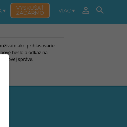
VYSKÚŠAŤ


K
VIAC
ZADARMO
oužívate ako prihlasovacie
pové heslo a odkaz na
ailovej správe.