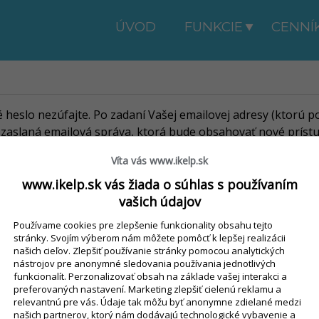
ÚVOD
FUNKCIE
CENNÍ
é heslo nezúfajte. Po zadaní Vašej emailovej adresy (ktorú p
aslaná emailová správa, ktorá bude obsahovať nové prístu
o bude skutočne zmenené až po kliknutí na tento odkaz v em
Víta vás www.ikelp.sk
Zaslať žiadosť
www.ikelp.sk vás žiada o súhlas s používaním
vašich údajov
Používame cookies pre zlepšenie funkcionality obsahu tejto
VYSKÚŠAŤ ZADARMO
stránky. Svojím výberom nám môžete pomôcť k lepšej realizácii
našich cieľov. Zlepšiť používanie stránky pomocou analytických
dní
bez inštalácie
nástrojov pre anonymné sledovania používania jednotlivých
 pokladní
VIAC
funkcionalít. Perzonalizovať obsah na základe vašej interakci a
preferovaných nastavení. Marketing zlepšiť cielenú reklamu a
ware
Návody a videokurzy
relevantnú pre vás. Údaje tak môžu byť anonymne zdielané medzi
a
Kontakty
našich partnerov, ktorý nám dodávajú technologické vybavenie a