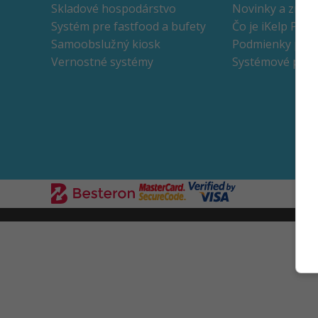
Skladové hospodárstvo
Novinky a zmen
Systém pre fastfood a bufety
Čo je iKelp POS
Samoobslužný kiosk
Podmienky použ
Vernostné systémy
Systémové poži