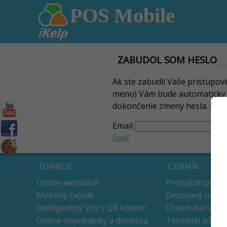
POS Mobile
ZABUDOL SOM HESLO
Ak ste zabudli Vaše prístupov
meno) Vám bude automaticky z
dokončenie zmeny hesla. Hesl
Email
Späť
FUNKCIE
CENNÍK
Online webináre
Prenájom pokla
Mobilný čašník
Dotovaný nákup
Inteligentný stôl s QR kódom
Chcem iba soft
Online objednávky a donáška
Terminál zdarm