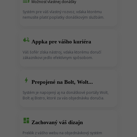
Možnosť vlastnej donášky
Systém pre váš vlastný rozvoz, vďaka ktorému
nemusíte platiť poplatky donáškovým službám.
moped
Appka pre vášho kuriéra
Váš šofér získa nástroj, vďaka ktorému doručí
zákazníkovi jedlo efektívnym spôsobom.
bolt
Prepojené na Bolt, Wolt...
Systém je napojený aj na donáškové portály Wolt,
Bolt aj Bistro, ktoré za vás objednávku doručia.
dashboard
Zachovaný váš dizajn
Preklik z vášho webu na objednávkový systém