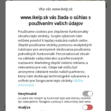
Víta vás www.ikelp.sk
www.ikelp.sk vás žiada o súhlas s
používaním vašich údajov
Používame cookies pre zlepšenie funkcionality
obsahu tejto stránky. Svojím výberom nám
môžete pomôcť k lepšej realizácii našich cieľov.
Zlepšiť používanie stránky pomocou analytických
nástrojov pre anonymné sledovania používania
jednotlivých funkcionalít. Perzonalizovať obsah
na základe vašej interakci a preferovaných
nastavení. Marketing zlepšiť cielenú reklamu a
relevantnú pre vás. Údaje tak môžu byť
anonymne zdielané medzi našich partnerov,
ktorý nám dodávajú technologické vybavenie a
softvér pre fungovanie tejto stránky.
Bližšie
informácie
Nevyhnutné
sú cookie bez ktorých by funkčnosť tejto web stránky nemohla
byť zabezpečené. Navigácia a prístup k zákazníckej časti webu.
Analýza