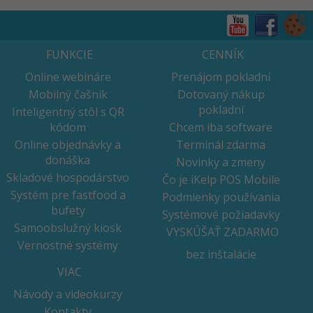
FUNKCIE
CENNÍK
Online webináre
Prenájom pokladní
Mobilný čašník
Dotovaný nákup
pokladní
Inteligentný stôl s QR
kódom
Chcem iba software
Online objednávky a
Terminál zdarma
donáška
Novinky a zmeny
Skladové hospodárstvo
Čo je iKelp POS Mobile
Systém pre fastfood a
Podmienky používania
bufety
Systémové požiadavky
Samoobslužný kiosk
VYSKÚŠAŤ ZADARMO
Vernostné systémy
bez inštalácie
VIAC
Návody a videokurzy
Kontakty