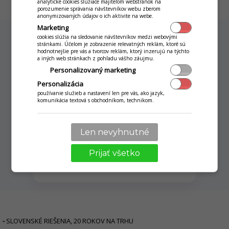
analytické cookies slúžiace majiteľom webstránok na
porozumenie správania návštevníkov webu zberom
anonymizovaných údajov o ich aktivite na webe.
Marketing
cookies slúžia na sledovanie návštevníkov medzi webovými
stránkami. Účelom je zobrazenie relevatných reklám, ktoré sú
hodnotnejšie pre vás a tvorcov reklám, ktorý inzerujú na týchto
a iných web stránkach z pohľadu vášho záujmu.
Online webinár
Personalizovaný marketing
Personalizácia
používanie služieb a nastavení len pre vás, ako jazyk,
komunikácia textová s obchodníkom, technikom.
Ako vyťažiť z funkcionality maximum, čo
vám ponúka a ako ju správne nastaviť?
Pozrite si náš video návod.
Len nevyhnutné
Prijať všetko
POZRIEŤ WEBINÁR
-
SLOVENSKÉ RIEŠENIA, 20 ROKOV NA TRHU