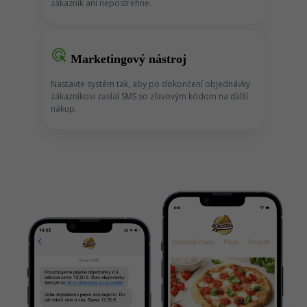
zákazník ani nepostrehne.
ads_click
Marketingový nástroj
Nastavte systém tak, aby po dokončení objednávky
zákazníkovi zaslal SMS so zľavovým kódom na ďalší
nákup.