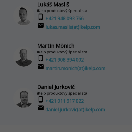
Lukáš Masliš
iKelp produktový špecialista
phone_android
+421 948 093 766
email
lukas.maslis(at)ikelp.com
Martin Mönich
iKelp produktový špecialista
phone_android
+421 908 394 002
email
martin.monich(at)ikelp.com
Daniel Jurkovič
iKelp produktový špecialista
phone_android
+421 911 917 022
email
daniel.jurkovic(at)ikelp.com