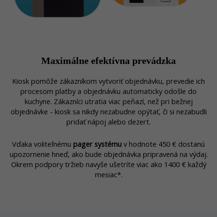
Maximálne efektívna prevádzka
Kiosk pomôže zákazníkom vytvoriť objednávku, prevedie ich
procesom platby a objednávku automaticky odošle do
kuchyne.
Zákazníci utratia viac peňazí, než pri bežnej
objednávke - kiosk sa nikdy nezabudne opýtať, či si nezabudli
pridať nápoj alebo dezert.
Vďaka voliteľnému
pager systému
v hodnote 450 € dostanú
upozornenie hneď, ako bude objednávka pripravená na výdaj.
Okrem podpory tržieb navyše u
šetríte viac ako 1400 € každý
mesiac
*.