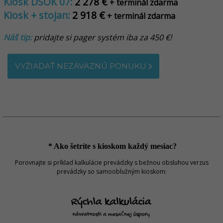
Kiosk DSOK 07:
2 278 €
+ terminál zdarma
Kiosk + stojan:
2 918 €
+ terminál zdarma
Náš tip:
pridajte si pager systém iba za 450 €!
VYŽIADAŤ NEZÁVÄZNÚ PONUKU
* Ako šetríte s kioskom každý mesiac?
Porovnajte si príklad kalkulácie prevádzky s bežnou obsluhou verzus
prevádzky so samooblužným kioskom: