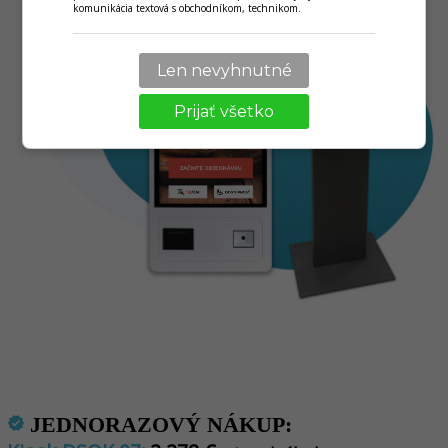
komunikácia textová s obchodníkom, technikom.
Len nevyhnutné
Prijať všetko
JEDNORAZOVÝ NÁKUP:
verified