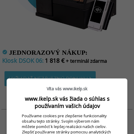
JEDNORAZOVÝ NÁKUP:
verified
Kiosk DSOK 06:
1 818 €
+ terminál zdarma
VYŽIADAŤ NEZÁVÄZNÚ PONUKU
Víta vás www.ikelp.sk
www.ikelp.sk vás žiada o súhlas s
používaním vašich údajov
Používame cookies pre zlepšenie funkcionality
obsahu tejto stránky. Svojím výberom nám
môžete pomôcť k lepšej realizácii našich cieľov.
Zlepšiť používanie stránky pomocou analytických