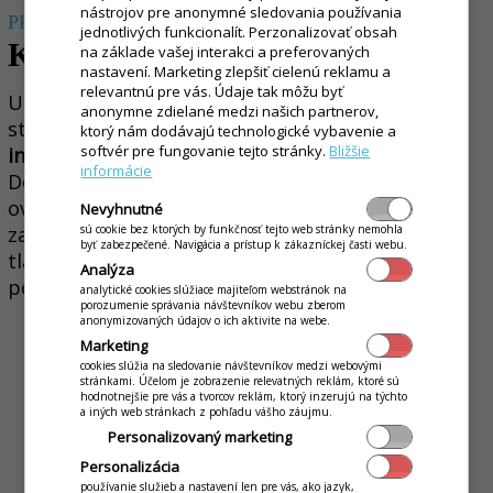
nástrojov pre anonymné sledovania používania
PRISP
ÔSOBÍ SA PRIESTORU
jednotlivých funkcionalít. Perzonalizovať obsah
Kiosk DSOK 07
na základe vašej interakci a preferovaných
nastavení. Marketing zlepšiť cielenú reklamu a
relevantnú pre vás. Údaje tak môžu byť
Univerzálny kiosk, ktorý sa vďaka inštalácii na
anonymne zdielané medzi našich partnerov,
stenu alebo na stojan dokonale
prispôsobí
ktorý nám dodávajú technologické vybavenie a
softvér pre fungovanie tejto stránky.
Bližšie
individuálnym potrebám každého priestoru
.
informácie
Dotykový 21.5" displej zabezpečuje rýchle
ovládanie a skracuje čakacie doby. Súčasťou
Nevyhnutné
sú cookie bez ktorých by funkčnosť tejto web stránky nemohla
zariadenia je integrovaný terminál a rýchla
byť zabezpečené. Navigácia a prístup k zákazníckej časti webu.
tlačiareň na okamžité vydávanie účteniek a
Analýza
potvrdení.
analytické cookies slúžiace majiteľom webstránok na
porozumenie správania návštevníkov webu zberom
anonymizovaných údajov o ich aktivite na webe.
Marketing
cookies slúžia na sledovanie návštevníkov medzi webovými
stránkami. Účelom je zobrazenie relevatných reklám, ktoré sú
hodnotnejšie pre vás a tvorcov reklám, ktorý inzerujú na týchto
a iných web stránkach z pohľadu vášho záujmu.
Personalizovaný marketing
Personalizácia
používanie služieb a nastavení len pre vás, ako jazyk,