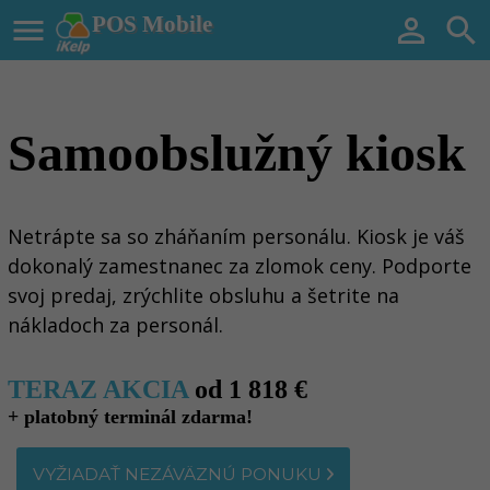

POS Mobile


Samoobslužný kiosk
Netrápte sa so zháňaním personálu. Kiosk je váš
dokonalý zamestnanec za zlomok ceny. Podporte
svoj predaj, zrýchlite obsluhu a šetrite na
nákladoch za personál.
TERAZ AKCIA
od 1 818 €
+ platobný terminál zdarma!
VYŽIADAŤ NEZÁVÄZNÚ PONUKU