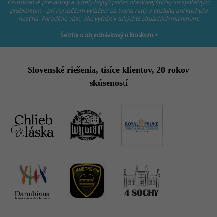
Fastfoodové prevádzky a bufety bojujú počas obedovej špičky so spoločným
problémom – pri najväčšom vyťažení sa tvoria rady a obsluha ani kuchyňa
nestíha. Poradíme vám, ako vyťažiť v takýchto situáciách maximum:
Šetrite s objednávkovým kioskom >
Slovenské riešenia, tisíce klientov, 20 rokov
skúseností