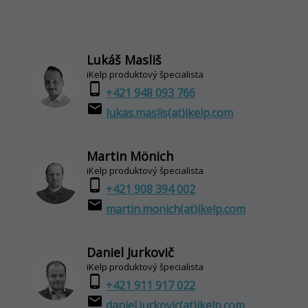
Lukáš Masliš
iKelp produktový špecialista
phone_android
+421 948 093 766
email
lukas.maslis(at)ikelp.com
Martin Mönich
iKelp produktový špecialista
phone_android
+421 908 394 002
email
martin.monich(at)ikelp.com
Daniel Jurkovič
iKelp produktový špecialista
phone_android
+421 911 917 022
email
daniel.jurkovic(at)ikelp.com