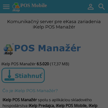

POS Mobile


Komunikačný server pre eKasa zariadenia
iKelp POS Manažér
iKelp POS Manažér
6.5.020
(17,37 MB)
Čo je iKelp POS Manažér?
iKelp POS Manažér
spolu s aplikáciou skladového
hospodárstva
iKelp Predajca, iKelp POS Mobile, iKelp