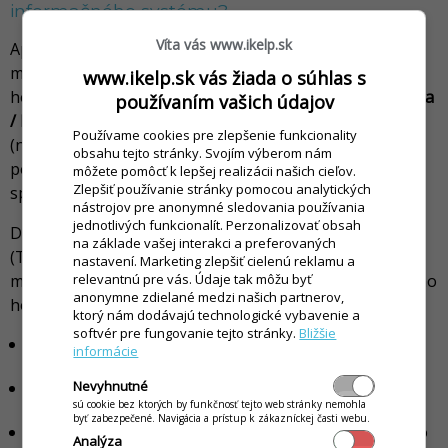
informačného systému?
Víta vás www.ikelp.sk
Aplikácia
iKelp POS Manažér
sprostreduje komunikáciu
medzi nadradenou aplikáciou (systémom skladového
www.ikelp.sk vás žiada o súhlas s
hospodárstva akým je napríklad aplikácia
iKelp Pokladna
používaním vašich údajov
/ Predajca, iKelp POS Mobile
) a eKasa zariadením
Používame cookies pre zlepšenie funkcionality
(napríklad Elcom EFox, FiskalPRO) alebo registračnou
obsahu tejto stránky. Svojím výberom nám
pokladnicou (Elcom), ktoré sú definované zákonom a
môžete pomôcť k lepšej realizácii našich cieľov.
Zlepšiť používanie stránky pomocou analytických
spĺňajú certifikáciu eKasa.
nástrojov pre anonymné sledovania používania
jednotlivých funkcionalít. Perzonalizovať obsah
Dostupné sú dve verzie aplikácie: aplikačný server
na základe vašej interakci a preferovaných
(TCP/IP alebo Cloud) pre predaj z viacerých počítačov a
nastavení. Marketing zlepšiť cielenú reklamu a
modul, ktorý sa integruje priamo do systému skladového
relevantnú pre vás. Údaje tak môžu byť
anonymne zdielané medzi našich partnerov,
hospodárstva pre predaj z jedného počítača.
ktorý nám dodávajú technologické vybavenie a
softvér pre fungovanie tejto stránky.
Bližšie
Jednoduchá integrácia pre široké pole techonológií
informácie
(ActiveX, .NET)
Možosť komunikácie so serverom cez TCP/IP alebo
Nevyhnutné
sú cookie bez ktorých by funkčnosť tejto web stránky nemohla
cez Cloud
byť zabezpečené. Navigácia a prístup k zákazníckej časti webu.
Klientský komponent dokáže komunikovať priamo so
Analýza