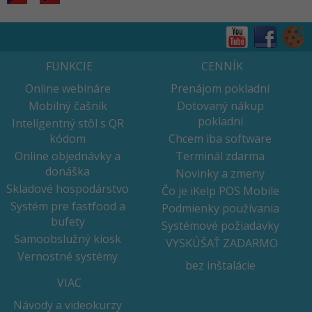
FUNKCIE
CENNÍK
Online webináre
Prenájom pokladní
Mobilný čašník
Dotovaný nákup
pokladní
Inteligentný stôl s QR
kódom
Chcem iba software
Online objednávky a
Terminál zdarma
donáška
Novinky a zmeny
Skladové hospodárstvo
Čo je iKelp POS Mobile
Systém pre fastfood a
Podmienky používania
bufety
Systémové požiadavky
Samoobslužný kiosk
VYSKÚŠAŤ ZADARMO
Vernostné systémy
bez inštalácie
VIAC
Návody a videokurzy