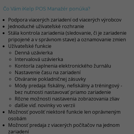
Čo Vám iKelp POS Manažér ponúka?
Podpora viacerých zariadení od viacerých výrobcov
Jednoduché užívateľské rozhranie
Stála kontrola zariadenia (sledovanie, či je zariadenie
pripojené a v správnom stave) a oznamovanie zmien
Užívateľské funkcie
Denná uzávierka
Intervalová uzávierka
Kontorla zaplnenia elektronického žurnálu
Nastavenie času na zariadení
Otváranie pokladničnej zásuvky
Módy predaja: fiskálny, nefiskálny a tréningový -
bez nutnosti nastavovať priamo zariadenie
Rôzne možnosti nastavenia zobrazovania zliav
ďalšie viď. novinky vo verzii
Možnosť povoliť niektoré funkcie len oprávneným
osobám
Možnosť predaja z viacerých počítačov na jednom
zariadení