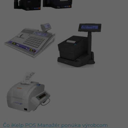
Čo iKelp POS Manažér ponúka výrobcom