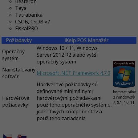
Besteron
Teya
Tatrabanka
CSOB, CSOB v2
FiskalPRO
Požiadavky
iKelp POS Manažér
Windows 10 / 11, Windows
Operačný
Server 2012 R2 alebo vyšší
systém
operačný systém
Nainštalovaný
Microsoft .NET Framework 4.7.2
softvér
Hardvérové požiadavky sú
definované minimálnymi
kompatibilný
Hardvérové
hardvérovými požiadavkami
s Windows®
7, 8.1, 10, 11
požiadavky
použitého operačného systému,
jednotlivých komponentov a
použitého zariadenia