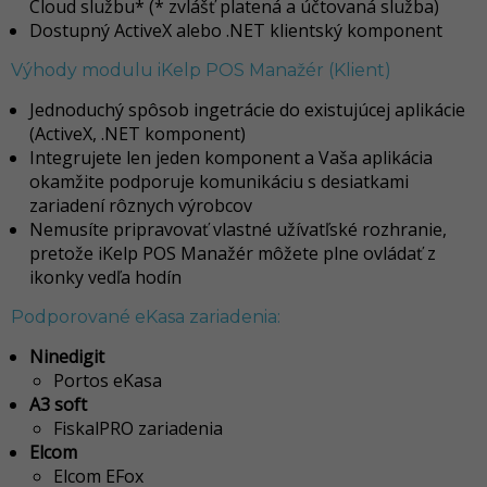
Cloud službu* (* zvlášť platená a účtovaná služba)
Dostupný ActiveX alebo .NET klientský komponent
Výhody modulu iKelp POS Manažér (Klient)
Jednoduchý spôsob ingetrácie do existujúcej aplikácie
(ActiveX, .NET komponent)
Integrujete len jeden komponent a Vaša aplikácia
okamžite podporuje komunikáciu s desiatkami
zariadení rôznych výrobcov
Nemusíte pripravovať vlastné užívatľské rozhranie,
pretože iKelp POS Manažér môžete plne ovládať z
ikonky vedľa hodín
Podporované eKasa zariadenia:
Ninedigit
Portos eKasa
A3 soft
FiskalPRO zariadenia
Elcom
Elcom EFox