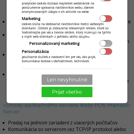
zariadením ale aj so serverom, takže integráciou
analytické cookies slúžiace majiteľom webstránok na
jediného komponentu získate riešenie pre jeden PC
porozumenie správania návštevníkov webu zberom
anonymizovaných údajov o ich aktivite na webe.
ale aj sieťové riešenie pre viacej počítačov
Marketing
Dostupná široká škála funkcií, ktoré môžete využiť pre
cookies slúžia na sledovanie návštevníkov medzi webovými
on-line
stránkami. Účelom je zobrazenie relevatných reklám, ktoré sú
hodnotnejšie pre vás a tvorcov reklám, ktorý inzerujú na týchto
Synchrónna aj asynchrónna komunikácia so
a iných web stránkach z pohľadu vášho záujmu.
zariadením (vhodné pri zobrazovaní na displeji a iných
Personalizovaný marketing
operáciách)
Personalizácia
Pri synchrónnej komunikácii sa klientský komponent
používanie služieb a nastavení len pre vás, ako jazyk,
sám stará o zobrazovanie stavu prebiehajúceho
komunikácia textová s obchodníkom, technikom.
predaja
Jednoduchý servis - aplikácia si sama zistí základné
Len nevyhnutné
nastavenia zariadenia (zaokrúhľovanie, hladiny DPH a
iné) a servisný technik konfiguruje len základné
Prijať všetko
nastavenia
Výhody aplikačného servera iKelp POS Manažér
Server
Predaj na jednom zariadení z viacerých počítačov
Komunikácia so serverom cez TCP/IP protokol alebo