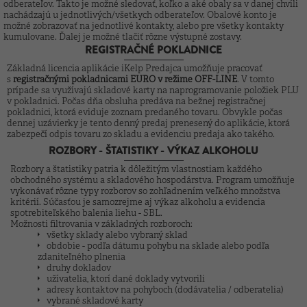
odberateľov. Takto je možné sledovať, koľko a aké obaly sa v danej chvíli
nachádzajú u jednotlivých/všetkych odberateľov. Obalové konto je
možné zobrazovať na jednotlivé kontakty, alebo pre všetky kontakty
kumulovane. Ďalej je možné tlačiť rôzne výstupné zostavy.
REGISTRAČNÉ POKLADNICE
Základná licencia aplikácie iKelp Predajca umožňuje pracovať
s
registračnými pokladnicami EURO v režime OFF-LINE
. V tomto
prípade sa využívajú skladové karty na naprogramovanie položiek PLU
v pokladnici. Počas dňa obsluha predáva na bežnej registračnej
pokladnici, ktorá eviduje zoznam predaného tovaru. Obvykle počas
dennej uzávierky je tento denný predaj prenesený do aplikácie, ktorá
zabezpečí odpis tovaru zo skladu a evidenciu predaja ako takého.
ROZBORY - ŠTATISTIKY - VÝKAZ ALKOHOLU
Rozbory a štatistiky patria k dôležitým vlastnostiam každého
obchodného systému a skladového hospodárstva. Program umožňuje
vykonávať rôzne typy rozborov so zohľadnením veľkého množstva
kritérií. Súčasťou je samozrejme aj výkaz alkoholu a evidencia
spotrebiteľského balenia liehu - SBL.
Možnosti filtrovania v základných rozboroch:
všetky sklady alebo vybraný sklad
obdobie - podľa dátumu pohybu na sklade alebo podľa
zdaniteľného plnenia
druhy dokladov
užívatelia, ktorí dané doklady vytvorili
adresy kontaktov na pohyboch (dodávatelia / odberatelia)
vybrané skladové karty