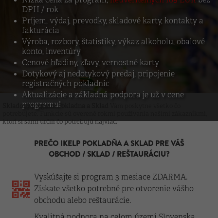
Nízka cena za program,
neuveriteľných 109 EUR
bez
DPH / rok
Príjem, výdaj, prevodky, skladové karty, kontakty a
fakturácia
Výroba, rozbory, štatistiky, výkaz alkoholu, obalové
konto, inventúry
Cenové hľadiny, zľavy, vernostné karty
Dotykový aj nedotykový predaj, pripojenie
registračných pokladníc
Aktualizácie a základná podpora je už v cene
programu!
Skladový program Pokladna a Sklad
Vám poskytne všetko čo
potrebujete. Funkcie sú overené rokmi používania našimi zákazníkmi,
ktorí si sami určili čo potrebujú najviac.
PREČO IKELP POKLADŇA A SKLAD PRE VÁŠ
OBCHOD / SKLAD / REŠTAURÁCIU?
Vyskúšajte si program 3 mesiace ZDARMA.
Získate všetko potrebné pre otvorenie vášho
obchodu alebo reštaurácie.
Kvalitná podpora na celom území Slovenska.