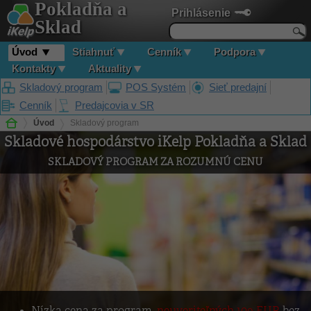
Pokladňa a
Prihlásenie
Sklad
Úvod
Stiahnuť
Cenník
Podpora
Kontakty
Aktuality
Skladový program
POS Systém
Sieť predajní
Cenník
Predajcovia v SR
Úvod
Skladový program
Skladové hospodárstvo iKelp Pokladňa a Sklad
SKLADOVÝ PROGRAM ZA ROZUMNÚ CENU