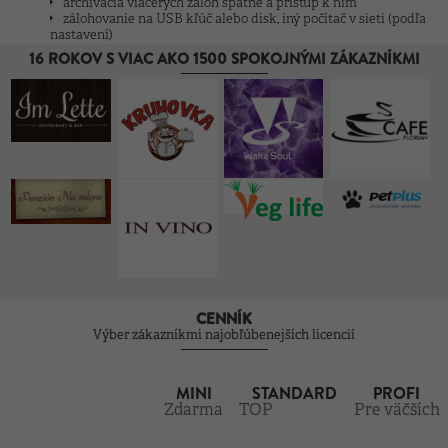
archivácia viacerých záloh spätne a prístup k nim
zálohovanie na USB kľúč alebo disk, iný počítač v sieti (podľa
nastavení)
16 ROKOV S VIAC AKO 1500 SPOKOJNÝMI ZÁKAZNÍKMI
CENNÍK
Výber zákazníkmi najobľúbenejších licencií
MINI
STANDARD
PROFI
Zdarma
TOP
Pre väčších