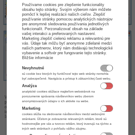
Používame cookies pre zlepšenie funkcionality
obsahu tejto stránky. Svojím výberom nám môžete
pomôcť k lepšej realizácii našich cieľov. Zlepšiť
používanie stránky pomocou analytických nástrojov
pre anonymné sledovania používania jednotlivých
funkcionalít. Perzonalizovať obsah na základe
vašej interakci a preferovaných nastavení.
Marketing zlepšiť cielenú reklamu a relevantnú pre
vás. Údaje tak môžu byť anonymne zdielané medzi
našich partnerov, ktorý nám dodávajú technologické
vybavenie a softvér pre fungovanie tejto stránky.
Bližšie informácie
Nevyhnutné
sú cookie bez ktorých by funkčnosť tejto web stránky nemohla
byť zabezpečené. Navigácia a prístup k zákazníckej časti webu.
Analýza
ADRESÁR KONTAKTOV
analytické cookies slúžiace majiteľom webstránok na
porozumenie správania návštevníkov webu zberom
V aplikácii iKelp Pokladňa a Sklad umožňuje adresár kontaktov
anonymizovaných údajov o ich aktivite na webe.
pomerne širokú funkcionalitu. Slúži na evidenciu dodávateľov,
odberateľov a koncových zákazníkov. Zároveň získavate prehľadné
Marketing
informácie o každom odberateľovi/dodávateľovi.
cookies slúžia na sledovanie návštevníkov medzi webovými
Informácie, ktoré je možné evidovať v kontaktoch:
stránkami. Účelom je zobrazenie relevatných reklám, ktoré sú
obchodné meno, pobočka, hlavná kontaktná osoba
hodnotnejšie pre vás a tvorcov reklám, ktorý inzerujú na týchto a
adresa sídla
iných web stránkach z pohľadu vášho záujmu.
IČO, DIČ, IČ DPH