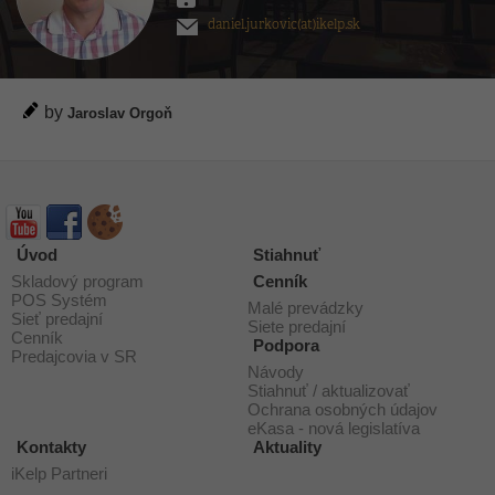
daniel.jurkovic(at)ikelp.sk
by
Jaroslav Orgoň
Úvod
Stiahnuť
Skladový program
Cenník
POS Systém
Malé prevádzky
Sieť predajní
Siete predajní
Cenník
Podpora
Predajcovia v SR
Návody
Stiahnuť / aktualizovať
Ochrana osobných údajov
eKasa - nová legislatíva
Kontakty
Aktuality
iKelp Partneri