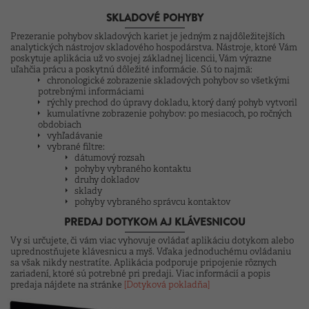
SKLADOVÉ POHYBY
Prezeranie pohybov skladových kariet je jedným z najdôležitejších
analytických nástrojov skladového hospodárstva. Nástroje, ktoré Vám
poskytuje aplikácia už vo svojej základnej licencii, Vám výrazne
uľahčia prácu a poskytnú dôležité informácie. Sú to najmä:
chronologické zobrazenie skladových pohybov so všetkými
potrebnými informáciami
rýchly prechod do úpravy dokladu, ktorý daný pohyb vytvoril
kumulatívne zobrazenie pohybov: po mesiacoch, po ročných
obdobiach
vyhľadávanie
vybrané filtre:
dátumový rozsah
pohyby vybraného kontaktu
druhy dokladov
sklady
pohyby vybraného správcu kontaktov
PREDAJ DOTYKOM AJ KLÁVESNICOU
Vy si určujete, či vám viac vyhovuje ovládať aplikáciu dotykom alebo
uprednostňujete klávesnicu a myš. Vďaka jednoduchému ovládaniu
sa však nikdy nestratíte. Aplikácia podporuje pripojenie rôznych
zariadení, ktoré sú potrebné pri predaji. Viac informácií a popis
predaja nájdete na stránke
[Dotyková pokladňa]