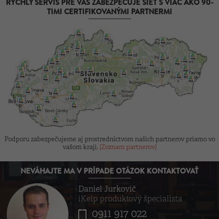
RÝCHLY SERVIS PRE VÁS ZABEZPEČUJE SIEŤ S VIAC AKO 90-
TIMI CERTIFIKOVANÝMI PARTNERMI
Podporu zabezpečujeme aj prostredníctvom našich partnerov priamo vo
vašom kraji.
[Zoznam partnerov]
NEVÁHAJTE MA V PRÍPADE OTÁZOK KONTAKTOVAŤ
Daniel Jurkovič
iKelp produktový špecialista
0911 917 022