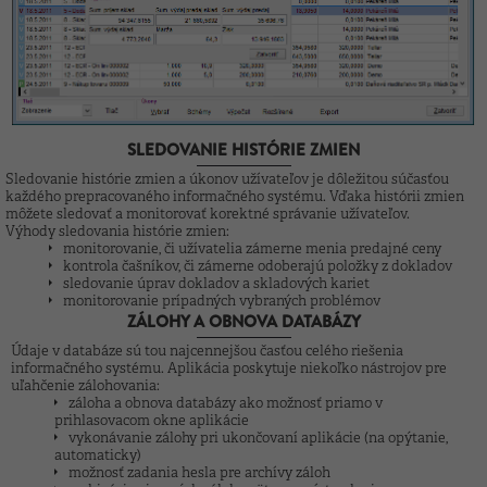
SLEDOVANIE HISTÓRIE ZMIEN
Sledovanie histórie zmien a úkonov užívateľov je dôležitou súčasťou
každého prepracovaného informačného systému. Vďaka histórii zmien
môžete sledovať a monitorovať korektné správanie užívateľov.
Výhody sledovania histórie zmien:
monitorovanie, či užívatelia zámerne menia predajné ceny
kontrola čašníkov, či zámerne odoberajú položky z dokladov
sledovanie úprav dokladov a skladových kariet
monitorovanie prípadných vybraných problémov
ZÁLOHY A OBNOVA DATABÁZY
Údaje v databáze sú tou najcennejšou časťou celého riešenia
informačného systému. Aplikácia poskytuje niekoľko nástrojov pre
uľahčenie zálohovania:
záloha a obnova databázy ako možnosť priamo v
prihlasovacom okne aplikácie
vykonávanie zálohy pri ukončovaní aplikácie (na opýtanie,
automaticky)
možnosť zadania hesla pre archívy záloh