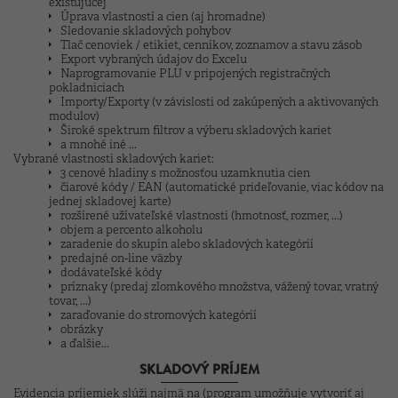
existujúcej
Úprava vlastností a cien (aj hromadne)
Sledovanie skladových pohybov
Tlač cenoviek / etikiet, cenníkov, zoznamov a stavu zásob
Export vybraných údajov do Excelu
Naprogramovanie PLU v pripojených registračných
pokladniciach
Importy/Exporty (v závislosti od zakúpených a aktivovaných
modulov)
Široké spektrum filtrov a výberu skladových kariet
a mnohé iné ...
Vybrané vlastnosti skladových kariet:
3 cenové hladiny s možnosťou uzamknutia cien
čiarové kódy / EAN (automatické prideľovanie, viac kódov na
jednej skladovej karte)
rozšírené
užívateľské
vlastnosti (hmotnosť, rozmer, ...)
objem a percento alkoholu
zaradenie do skupín alebo skladových kategórií
predajné on-line väzby
dodávateľské kódy
príznaky (predaj zlomkového množstva, vážený tovar, vratný
tovar, ...)
zaraďovanie do stromových kategórií
obrázky
a ďalšie...
SKLADOVÝ PRÍJEM
Evidencia príjemiek slúži najmä na (program umožňuje vytvoriť aj