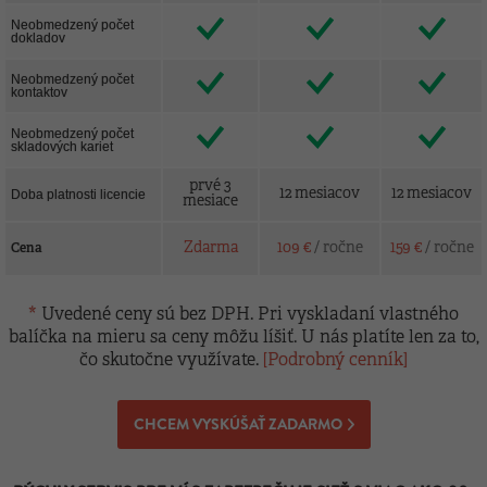
Neobmedzený počet
dokladov
Neobmedzený počet
kontaktov
Neobmedzený počet
skladových kariet
prvé 3
12 mesiacov
12 mesiacov
Doba platnosti licencie
mesiace
Zdarma
109 €
/ ročne
159 €
/ ročne
Cena
*
Uvedené ceny sú bez DPH. Pri vyskladaní vlastného
balíčka na mieru sa ceny môžu líšiť. U nás platíte len za to,
čo skutočne využívate.
[Podrobný cenník]
CHCEM VYSKÚŠAŤ ZADARMO