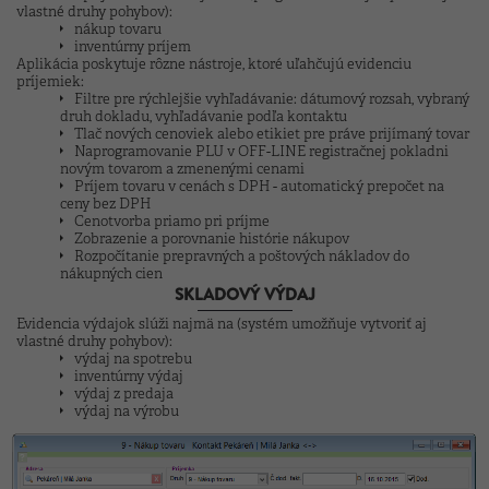
vlastné druhy pohybov):
nákup tovaru
inventúrny príjem
Aplikácia poskytuje rôzne nástroje, ktoré uľahčujú evidenciu
príjemiek:
Filtre pre rýchlejšie vyhľadávanie: dátumový rozsah, vybraný
druh dokladu, vyhľadávanie podľa kontaktu
Tlač nových cenoviek alebo etikiet pre práve prijímaný tovar
Naprogramovanie PLU v OFF-LINE registračnej pokladni
novým tovarom a zmenenými cenami
Príjem tovaru v cenách s DPH - automatický prepočet na
ceny bez DPH
Cenotvorba priamo pri príjme
Zobrazenie a porovnanie histórie nákupov
Rozpočítanie prepravných a poštových nákladov do
nákupných cien
SKLADOVÝ VÝDAJ
Evidencia výdajok slúži najmä na (systém umožňuje vytvoriť aj
vlastné druhy pohybov):
výdaj na spotrebu
inventúrny výdaj
výdaj z predaja
výdaj na výrobu