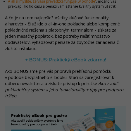
A ak si myslíte, že vaša prevádzka funguje „v pohode“
, možno vás
prekvapí, koľko času a peňazí vám ešte vie kvalitný systém ušetriť.
A čo je na tom najlepšie? Všetky kľúčové funkcionality
a hardvér - či už ide o all-in-one pokladne alebo komplexné
pokladničné riešenia s platobným terminálom - získate za
jeden mesačný poplatok, bez potreby riešiť množstvo
dodávateľov, vyhadzovať peniaze za zbytočné zariadenia či
zložitú inštaláciu.
+ BONUS: Praktický eBook zdarma!
Ako BONUS sme pre vás pripravili prehľadnú pomôcku
v podobe bezplatného e-booku. Stačí sa zaregistrovať k
odberu newslettera a získate prístup k príručke
Ako zvoliť
pokladničný systém a jeho funkcionality + tipy pre podporu
tržieb
.