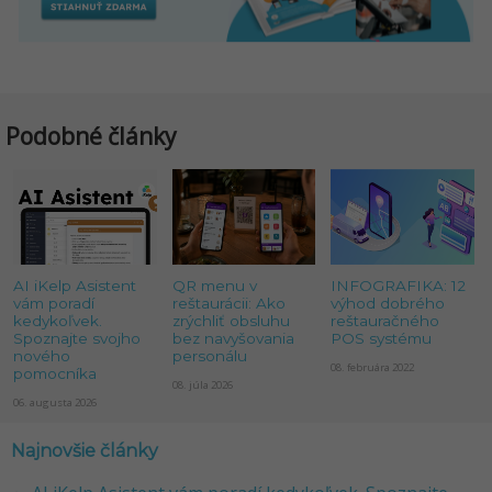
Podobné články
AI iKelp Asistent
QR menu v
INFOGRAFIKA: 12
vám poradí
reštaurácii: Ako
výhod dobrého
kedykoľvek.
zrýchliť obsluhu
reštauračného
Spoznajte svojho
bez navyšovania
POS systému
nového
personálu
08. februára 2022
pomocníka
08. júla 2026
06. augusta 2026
Najnovšie články