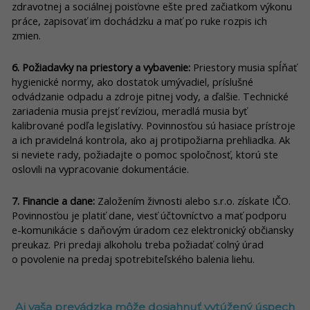
zdravotnej a sociálnej poisťovne ešte pred začiatkom výkonu
práce, zapisovať im dochádzku a mať po ruke rozpis ich
zmien.
6. Požiadavky na priestory a vybavenie:
Priestory musia spĺňať
hygienické normy, ako dostatok umývadiel, príslušné
odvádzanie odpadu a zdroje pitnej vody, a ďalšie. Technické
zariadenia musia prejsť revíziou, meradlá musia byť
kalibrované podľa legislatívy. Povinnosťou sú hasiace prístroje
a ich pravidelná kontrola, ako aj protipožiarna prehliadka. Ak
si neviete rady, požiadajte o pomoc spoločnosť, ktorú ste
oslovili na vypracovanie dokumentácie.
7. Financie a dane:
Založením živnosti alebo s.r.o. získate IČO.
Povinnosťou je platiť dane, viesť účtovníctvo a mať podporu
e-komunikácie s daňovým úradom cez elektronický občiansky
preukaz. Pri predaji alkoholu treba požiadať colný úrad
o povolenie na predaj spotrebiteľského balenia liehu.
Aj vaša prevádzka môže dosiahnuť vytúžený úspech