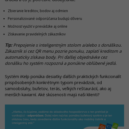
Zbieranie kreditov, bodov aj odmien
Personalizované odporúčania budujú dôveru
Možnosť využiť v prevádzke aj online
Získavanie pravidelných zákazníkov
Tip:
Prepojenie s inteligentným stolom a/alebo s donáškou.
Zákazník si cez QR menu pozrie ponuku, zaplatí kreditom a
automaticky získava body. Pri ďalšej objednávke cez
donášku ho systém rozpozná a ponúkne obľúbené jedlá.
Systém iKelp ponúka desiatky ďalších praktických funkcionalít
prispôsobených konkrétnym typom prevádzok, od
samoobsluhy, bufetov, terás, veľkých reštaurácií, ako aj
menších kaviarní. Aké skúsenosti majú naši klienti?