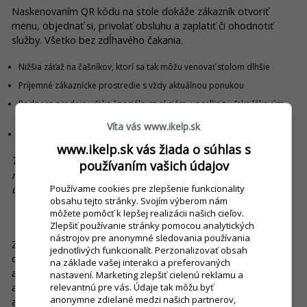
Naskenovaním QR kódu na stole dokáže zákazník otvoriť
menu, objednať si, privolať obsluhu a zaplatiť či ohodnotiť
služby. Všetko bez zdĺhavého čakania.
Nižšia záťaž na čašníkov, ktorí sa tak môžu venovať stolom dlhšie
Príjemné zákaznícke prostredie s vždy aktuálnou ponukou
Podpora predaja vďaka špeciálnym akciám, upselling vďaka lákavým
vizuálom
Víta vás www.ikelp.sk
Ekologický a atraktívny jedálny a nápojový lístok
www.ikelp.sk vás žiada o súhlas s
Tip:
Prepojenie s vernostným systémom. Zákazník po
používaním vašich údajov
naskenovaní QR kódu môže využiť vernostný kredit, nabiť si
účet alebo získať zľavu.
Používame cookies pre zlepšenie funkcionality
obsahu tejto stránky. Svojím výberom nám
môžete pomôcť k lepšej realizácii našich cieľov.
3. Online menu a donáška: získajte viac zákazníkov
Zlepšiť používanie stránky pomocou analytických
nástrojov pre anonymné sledovania používania
Zavedením aplikácie Donáška umožníte zákazníkom
jednotlivých funkcionalít. Perzonalizovať obsah
objednávať z kancelárie alebo z pohodlia domova. Funguje na
na základe vašej interakci a preferovaných
akomkoľvek zariadení - stačí si aktivovať účet, nahrať položky
nastavení. Marketing zlepšiť cielenú reklamu a
a umiestniť tlačidlo s odkazom na jedálniček na svoj web
relevantnú pre vás. Údaje tak môžu byť
anonymne zdielané medzi našich partnerov,
alebo facebook profil. Aplikáciu je možné používať aj ako