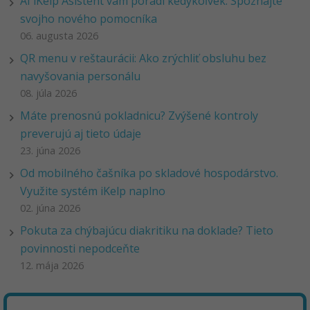
AI iKelp Asistent vám poradí kedykoľvek. Spoznajte
svojho nového pomocníka
06. augusta 2026
QR menu v reštaurácii: Ako zrýchliť obsluhu bez
navyšovania personálu
08. júla 2026
Máte prenosnú pokladnicu? Zvýšené kontroly
preverujú aj tieto údaje
23. júna 2026
Od mobilného čašníka po skladové hospodárstvo.
Využite systém iKelp naplno
02. júna 2026
Pokuta za chýbajúcu diakritiku na doklade? Tieto
povinnosti nepodceňte
12. mája 2026