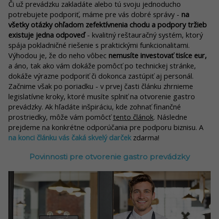
Či už prevádzku zakladáte alebo tú svoju jednoducho
potrebujete podporiť, máme pre vás dobré správy -
na
všetky otázky ohľadom zefektívnenia chodu a podpory tržieb
existuje jedna odpoveď
- kvalitný reštauračný systém, ktorý
spája pokladničné riešenie s praktickými funkcionalitami.
Výhodou je, že do neho vôbec
nemusíte investovať tisíce eur,
a áno, tak ako vám dokáže pomôcť po technickej stránke,
dokáže výrazne podporiť či dokonca zastúpiť aj personál.
Začnime však po poriadku - v prvej časti článku zhrnieme
legislatívne kroky, ktoré musíte splniť na otvorenie gastro
prevádzky. Ak hľadáte inšpiráciu, kde zohnať finančné
prostriedky, môže vám pomôcť
tento článok
. Následne
prejdeme na konkrétne odporúčania pre podporu biznisu. A
na konci článku vás čaká skvelý darček
zdarma!
Povinnosti pre otvorenie gastro prevádzky