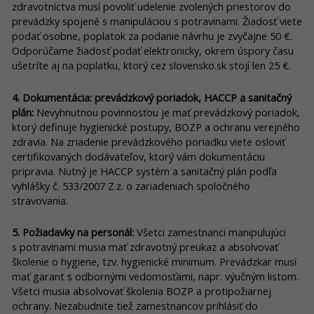
zdravotníctva musí povoliť udelenie zvolených priestorov do
prevádzky spojené s manipuláciou s potravinami. Žiadosť viete
podať osobne, poplatok za podanie návrhu je zvyčajne 50 €.
Odporúčame žiadosť podať elektronicky, okrem úspory času
ušetríte aj na poplatku, ktorý cez slovensko.sk stojí len 25 €.
4. Dokumentácia: prevádzkový poriadok, HACCP a sanitačný
plán:
Nevyhnutnou povinnosťou je mať prevádzkový poriadok,
ktorý definuje hygienické postupy, BOZP a ochranu verejného
zdravia. Na zriadenie prevádzkového poriadku viete osloviť
certifikovaných dodávateľov, ktorý vám dokumentáciu
pripravia. Nutný je HACCP systém a sanitačný plán podľa
vyhlášky č. 533/2007 Z.z. o zariadeniach spoločného
stravovania.
5. Požiadavky na personál:
Všetci zamestnanci manipulujúci
s potravinami musia mať zdravotný preukaz a absolvovať
školenie o hygiene, tzv. hygienické minimum. Prevádzkar musí
mať garant s odbornými vedomosťami, napr. výučným listom.
Všetci musia absolvovať školenia BOZP a protipožiarnej
ochrany. Nezabudnite tiež zamestnancov prihlásiť do