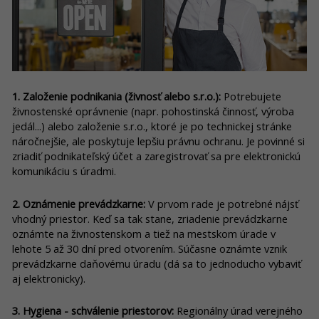
1. Založenie podnikania (živnosť alebo s.r.o.):
Potrebujete
živnostenské oprávnenie (napr. pohostinská činnosť, výroba
jedál...) alebo založenie s.r.o., ktoré je po technickej stránke
náročnejšie, ale poskytuje lepšiu právnu ochranu. Je povinné si
zriadiť podnikateľský účet a zaregistrovať sa pre elektronickú
komunikáciu s úradmi.
2. Oznámenie prevádzkarne:
V prvom rade je potrebné nájsť
vhodný priestor. Keď sa tak stane, zriadenie prevádzkarne
oznámte na živnostenskom a tiež na mestskom úrade v
lehote 5 až 30 dní pred otvorením. Súčasne oznámte vznik
prevádzkarne daňovému úradu (dá sa to jednoducho vybaviť
aj elektronicky).
3. Hygiena - schválenie priestorov:
Regionálny úrad verejného