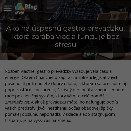

Blog
Ako na úspešnú gastro prevádzku,
ktorá zarába viac a funguje bez
stresu
Rozbeh vlastnej gastro prevádzky vyžaduje veľa času a
energie. Okrem finančného kapitálu a splnení legislatívnych
povinností potrebujete dobrý nápad, s ktorým sa presadíte aj
popri rastúcej konkurencii, šikovný personál a v neposlednom
rade pokladničný systém, ktorý vám to celé pomôže
zmanažovať
. A ak už prevádzku máte, no nefunguje podľa
vašich predstáv (kvôli nestíhaniu počas obedovej špičky,
pomalej obsluhe, neporiadku v sklade alebo stagnujúcim
tržbám), je najvyšší čas na zmenu.