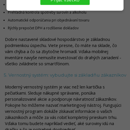
Evidencia SBL a otvorených fliaš
Prehľadná kontrola spotreby surovín a alkoholu
Automatické odporúčania pri objednávaní tovaru
Rýchly prepočet DPH a rozlíšenie dokladov
Dobre nastavené skladové hospodárstvo je základnou
podmienkou úspechu. Viete presne, čo máte na sklade, čo
vám chýba a čo sa zbytočne hromadí. Vďaka mobilnej
inventúre navyše nemusíte investovať do drahých zariadení -
všetko zvládnete so smartfónom.
5. Vernostný systém: vybudujte si základňu zákazníkov
Moderný vernostný systém je viac než len kartička s
pečiatkami. Sleduje nákupné správanie, ponúka
personalizované akcie a podporuje návratnosť zákazníkov.
Pokojne ho môžeme nazvať marketingový nástroj. Fungujúci
vernostný program dokáže získavať informácie o vašich
zákazníkoch a môže za vás robiť kompletný prieskum trhu.
Vďaka tomu budete napríklad vedieť, aké suroviny idú na
dračku a čo je potrebné doobjednať.