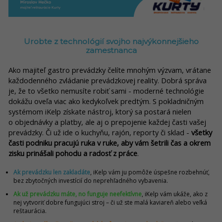
Urobte z technológií svojho najvýkonnejšieho
zamestnanca
Ako majiteľ gastro prevádzky čelíte mnohým výzvam, vrátane
každodenného zvládanie prevádzkovej reality. Dobrá správa
je, že to všetko nemusíte robiť sami - moderné technológie
dokážu oveľa viac ako kedykoľvek predtým. S pokladničným
systémom iKelp získate nástroj, ktorý sa postará nielen
o objednávky a platby, ale aj o prepojenie každej časti vašej
prevádzky. Či už ide o kuchyňu, rajón, reporty či sklad -
všetky
časti podniku pracujú ruka v ruke, aby vám šetrili čas a okrem
zisku prinášali pohodu a radosť z práce
.
Ak prevádzku len zakladáte
, iKelp vám ju pomôže úspešne rozbehnúť,
bez zbytočných investícií do neprehľadného vybavenia.
Ak už prevádzku máte, no funguje neefektívne
, iKelp vám ukáže, ako z
nej vytvoriť dobre fungujúci stroj – či už ste malá kaviareň alebo veľká
reštaurácia.