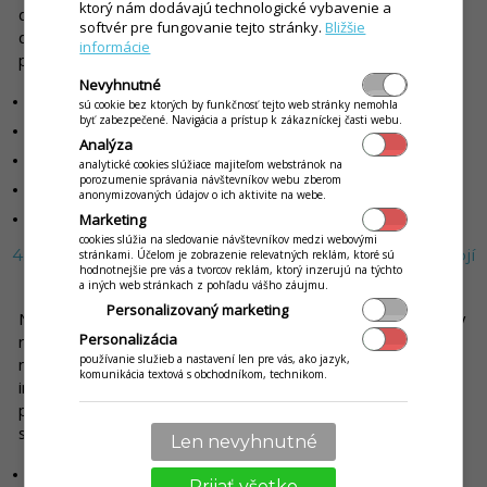
ktorý nám dodávajú technologické vybavenie a
doplnok vášho súčasného pokladničného systému, alebo ju
softvér pre fungovanie tejto stránky.
Bližšie
dokážete prepojiť aj na všetky dominantné donáškové
informácie
portály, vrátane Bistro.sk, Bolt a Wolt.
Nevyhnutné
Viac objednávok bez potreby rozšírenia priestorov
sú cookie bez ktorých by funkčnosť tejto web stránky nemohla
byť zabezpečené. Navigácia a prístup k zákazníckej časti webu.
Oslovenie nových zákazníkov
Analýza
Funguje na akomkoľvek zariadení s pripojením na internet
analytické cookies slúžiace majiteľom webstránok na
porozumenie správania návštevníkov webu zberom
Aplikácia s vašim logom v mobile zákazníka - buďte neustále na očiach
anonymizovaných údajov o ich aktivite na webe.
Marketing
Aplikácia aj pre kuriéra
cookies slúžia na sledovanie návštevníkov medzi webovými
4. Skladové hospodárstvo: čo nemáte na očiach, to stojí
stránkami. Účelom je zobrazenie relevatných reklám, ktoré sú
hodnotnejšie pre vás a tvorcov reklám, ktorý inzerujú na týchto
peniaze
a iných web stránkach z pohľadu vášho záujmu.
Personalizovaný marketing
Nie je tajomstvom, že inventúry predstavujú strašiaka väčšiny
Personalizácia
reštauračných zariadení. iKelp ponúka jeden z
používanie služieb a nastavení len pre vás, ako jazyk,
najpraktickejších nástrojov pre riadenie zásob. Rýchle
komunikácia textová s obchodníkom, technikom.
inventúry, receptúry, automatické odpisy a prepojenie s
predajom zaručujú, že presne viete, čo sa deje vo vašom
sklade.
Len nevyhnutné
Inventúra aj cez mobil
Prijať všetko