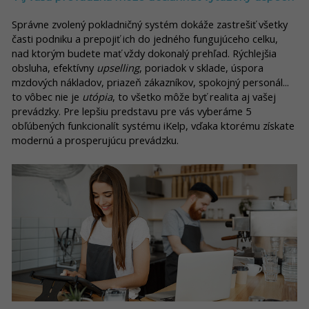
Správne zvolený pokladničný systém dokáže zastrešiť všetky
časti podniku a prepojiť ich do jedného fungujúceho celku,
nad ktorým budete mať vždy dokonalý prehľad. Rýchlejšia
obsluha, efektívny
upselling
, poriadok v sklade, úspora
mzdových nákladov, priazeň zákazníkov, spokojný personál...
to vôbec nie je
utópia
, to všetko môže byť realita aj vašej
prevádzky. Pre lepšiu predstavu pre vás vyberáme 5
obľúbených funkcionalít systému iKelp, vďaka ktorému získate
modernú a prosperujúcu prevádzku.