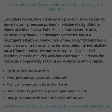
1. Mobilný čašník: pohodlie pre zákazníkov aj pre
čašníkov
Zabudnite na neustále odbiehanie k pokladni. Mobilný čašník,
inými slovami prenosná pokladňa, zvládne všetky dôležité
úkony ako hlavná kasa. Pohodlne na ňom vytvoríte účet,
vyklikáte objednávku, naskenujete vernostnú kartu a
vyúčtujete zákazníka. Všetko beží online, so synchronizáciou v
reálnom čase - a to priamo na termináli alebo
na akomkoľvek
smartfóne
či tablete. Nemusíte dokupovať žiaden ďalší
hardvér, obsluha má vždy aktuálne informácie a jednoducho
rozposiela objednávky za bar a do kuchyne priamo z rajónu.
Rýchlejšia obsluha zákazníkov
Menej prešľapov pri zadávaní objednávok
Možnosť naskenovania zákazníckych kariet
Hravo zastúpi brigádnikov aj počas najrušnejších špičiek
Funguje na akomkoľvek zariadení s pripojením na Wi-Fi
2. Inteligentný stôl s QR: váš podnik v mobile zákazníka