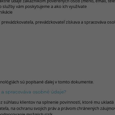
aktné údaje zákazníkom poverených osôb (meno, email, tele
o služby vám poskytujeme a ako ich využívate
ikácie
k prevádzkovateľa, prevádzkovateľ získava a spracováva oso
chnológiách sú popísané ďalej v tomto dokumente.
a a spracováva osobné údaje?
 súhlasu klientov na splnenie povinností, ktoré mu ukladá 
ateľa, na ochranu svojich práv a právom chránených záujmo
odnocovanie možných rizík.