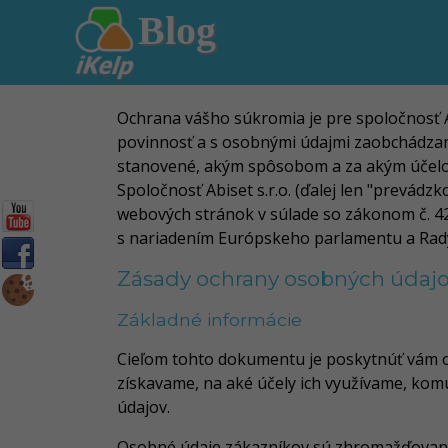
Blog
Ochrana vášho súkromia je pre spoločnosť A
povinnosť a s osobnými údajmi zaobchádzam
stanovené, akým spôsobom a za akým účel
Spoločnosť Abiset s.r.o. (ďalej len "prevá
webových stránok v súlade so zákonom č. 428
s nariadením Európskeho parlamentu a Rady 
Zásady ochrany osobných údajo
Základné informácie
Cieľom tohto dokumentu je poskytnúť vám o
získavame, na aké účely ich využívame, kom
údajov.
Osobné údaje zákazníkov sú zhromažďované, 