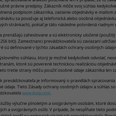
slušné právne predpisy. Zákazník môže svoj súhlas kedykoľv
plnená podpisom zákazníka, zaslanie objednávky e-mailom 
ednávku sa považuje aj telefonická alebo osobná objednáv
ch stránkach), pokiaľ je táto následne potvrdená riadnym 
 prenášajú zaheslovane a sú elektronicky uložené (použitý š
6 (256 bit)). Zamestnanci prevádzkovateľa sú zaviazaní udrži
é sú definované v týchto zásadách ochrany osobných údajo
výslovného súhlasu, ktorý je možné kedykoľvek odvolať, neo
tranám, ktoré sú poverené technickou realizáciou objednávk
ieto tretie strany môžu použiť osobné údaje zákazníka len z
 prevádzkovateľa je informovaný o pravidlách spracovania 
né údaje. Tieto Zásady ochrany osobných údajov a súhlas s
ádzkovateľa
www.ikelp.com
.
služby výlučne plnoletým a svojprávnym osobám, ktoré dosia
ch a svojprávnych osôb. V prípade, že nespĺňate tieto pod
aktiež profil na webových stránkach prevádzkovateľa. Prevá