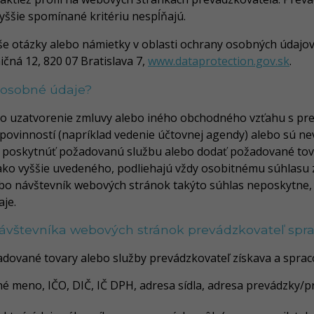
yššie spomínané kritériu nespĺňajú.
aše otázky alebo námietky v oblasti ochrany osobných údajo
čná 12, 820 07 Bratislava 7,
www.dataprotection.gov.sk
.
 osobné údaje?
ko uzatvorenie zmluvy alebo iného obchodného vzťahu s pr
ovinností (napríklad vedenie účtovnej agendy) alebo sú ne
 poskytnúť požadovanú službu alebo dodať požadované tova
 ako vyššie uvedeného, podliehajú vždy osobitnému súhlasu
ebo návštevník webových stránok takýto súhlas neposkytne,
je.
ávštevníka webových stránok prevádzkovateľ spr
ované tovary alebo služby prevádzkovateľ získava a sprac
né meno, IČO, DIČ, IČ DPH, adresa sídla, adresa prevádzky/