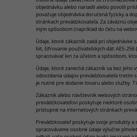
objednávku alebo nariadil alebo povolil prí
považuje objednávka doručená fyzicky a do
stránkach prevádzkovateľa. Za záväznú obj
iným spôsobom (napríklad do četu na webový
Údaje, ktoré zákazník zadá pri objednávke sa
bit, šifrovanie používateľských dát: AES-25
spracovávať len za účelom a spôsobom, ktor
Údaje, ktoré zanechá zákazník sa bez jeho 
odovzdania údajov prevádzkovateľa tretím s
je nutné pre dodanie tovaru alebo služby. T
Zákazník alebo návštevník webových stránok
prevádzkovateľovi poskytuje niektoré osob
prístupné na internetových stránkach prev
Prevádzkovateľ poskytuje svoje produkty a 
spracovávame osobné údaje výlučne plnoletý
odhalí, vaše osobné údaje budú zmazané a t