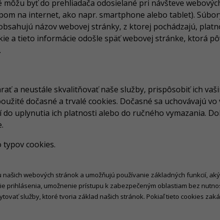
é môžu byť do prehliadača odosielané pri návšteve webovýc
upom na internet, ako napr. smartphone alebo tablet). Súbor
bsahujú názov webovej stránky, z ktorej pochádzajú, platno
e a tieto informácie odošle späť webovej stránke, ktorá pôv
.
rať a neustále skvalitňovať naše služby, prispôsobiť ich va
oužité dočasné a trvalé cookies. Dočasné sa uchovávajú vo 
 do uplynutia ich platnosti alebo do ručného vymazania. Dob
.
typov cookies.
u našich webových stránok a umožňujú používanie základných funkcií, aký
ie prihlásenia, umožnenie prístupu k zabezpečeným oblastiam bez nutno
ovať služby, ktoré tvoria základ našich stránok. Pokiaľ tieto cookies z