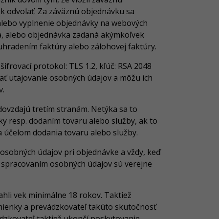
ek odvolať. Za záväznú objednávku sa
alebo vyplnenie objednávky na webových
ka, alebo objednávka zadaná akýmkoľvek
uhradením faktúry alebo zálohovej faktúry.
ifrovací protokol: TLS 1.2, kľúč: RSA 2048
avať utajovanie osobných údajov a môžu ich
v.
dovzdajú tretím stranám. Netýka sa to
y resp. dodaním tovaru alebo služby, ak to
a účelom dodania tovaru alebo služby.
osobných údajov pri objednávke a vždy, keď
o spracovaním osobných údajov sú verejne
hli vek minimálne 18 rokov. Taktiež
mienky a prevádzkovateľ takúto skutočnosť
dzkovateľ taktiež ukončí poskytovanie