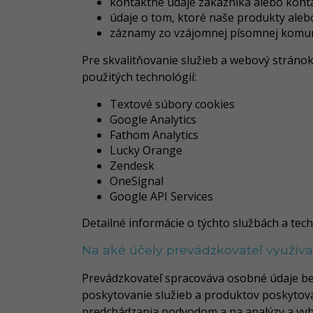
kontaktné údaje zákazníka alebo kont
údaje o tom, ktoré naše produkty aleb
záznamy zo vzájomnej písomnej komun
Pre skvalitňovanie služieb a webový stráno
použitých technológií:
Textové súbory cookies
Google Analytics
Fathom Analytics
Lucky Orange
Zendesk
OneSignal
Google API Services
Detailné informácie o týchto službách a te
Na aké účely prevádzkovateľ využív
Prevádzkovateľ spracováva osobné údaje bez
poskytovanie služieb a produktov poskytov
predchádzania podvodom a na analýzy a vyh