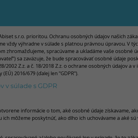
biset s.r.o. prioritou. Ochranu osobných údajov našich zá
e vždy výhradne v súlade s platnou právnou úpravou. V tý
om zhromažďujeme, spracúvame a ukladáme vaše osobné úd
dzkovateľ") sa zaväzuje, že bude spracovávať osobné údaje p
/2002 Z.z. a č. 18/2018 Z.z. o ochrane osobných údajov a v i
(EÚ) 2016/679 (ďalej len "GDPR").
v v súlade s GDPR
tvorene informácie o tom, aké osobné údaje získavame, ako
u ich môžeme poskytnúť, ako dlho ich uchovávame a aké sú v
spracovávané a/alebo používané len v prípade, že to zákazn