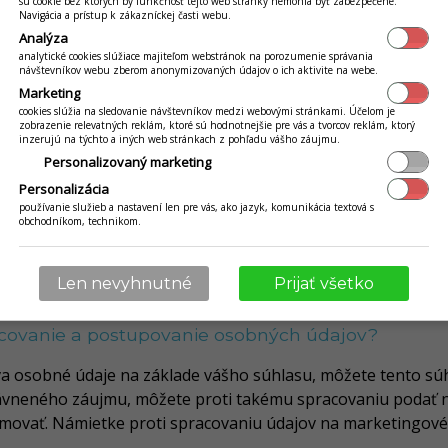
sú cookie bez ktorých by funkčnosť tejto web stránky nemohla byť zabezpečené.
bo postupuje osobné údaje?
Navigácia a prístup k zákazníckej časti webu.
Analýza
nym orgánom, ak je táto povinnosť stanovená zákonom (napr
analytické cookies slúžiace majiteľom webstránok na porozumenie správania
ľa (napr. pri vymáhaní dlžnej sumy súdnou cestou). Prevád
návštevníkov webu zberom anonymizovaných údajov o ich aktivite na webe.
ovanie je možné len na základe uzatvorenej zmluvy, ktorá za
Marketing
cookies slúžia na sledovanie návštevníkov medzi webovými stránkami. Účelom je
kovateľ. Údaje možno postúpiť aj dodávateľom zabezpečujúc
zobrazenie relevatných reklám, ktoré sú hodnotnejšie pre vás a tvorcov reklám, ktorý
 zákazníka. Presný zoznam sprostredkovateľov a dodávateľov,
inzerujú na týchto a iných web stránkach z pohľadu vášho záujmu.
Personalizovaný marketing
 súhlasom zákazníka alebo na jeho príkaz možno osobné úd
Personalizácia
covaniu a postupovaniu osobných údajov?
používanie služieb a nastavení len pre vás, ako jazyk, komunikácia textová s
obchodníkom, technikom.
tniť svoje práva dotknutej osoby. Máte právo na prístup k 
vať opravu údajov. Môžete požiadať o vymazanie osobných ú
Len nevyhnutné
Prijať všetko
í alebo vtedy, kedy sú potrebné, aby sme vám mohli naďale
covanie a postupovanie osobných údajov?
a osobné údaje na základe vášho súhlasu, môžete tento súh
ávneného záujmu, môžete proti takému spracovaniu podať 
movať. Námietke proti spracovaniu údajov na marketingové