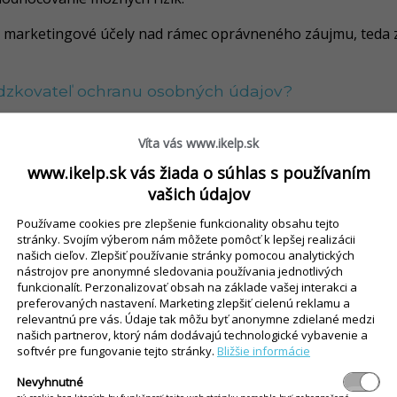
 marketingové účely nad rámec oprávneného záujmu, teda 
zkovateľ ochranu osobných údajov?
ronickou a procedurálnou kontrolou a prevádzkovateľ dispo
Víta vás www.ikelp.sk
cimi maximálnu možnú ochranu spracovávaných údajov pr
 ako aj pred iným možným zneužitím. Všetky osoby, ktoré s
www.ikelp.sk vás žiada o súhlas s používaním
lebo zmluvne prevzatých povinností, sú viazané zákonnou al
vašich údajov
Používame cookies pre zlepšenie funkcionality obsahu tejto
teľ osobné údaje?
stránky. Svojím výberom nám môžete pomôcť k lepšej realizácii
našich cieľov. Zlepšiť používanie stránky pomocou analytických
 v súvislosti s rokovaním o uzatvorení zmluvy a poskytovan
nástrojov pre anonymné sledovania používania jednotlivých
ytli našim obchodným a servisným partnerom. Ďalej spracováva
funkcionalít. Perzonalizovať obsah na základe vašej interakci a
 zriaďovaní služieb alebo produktov. Takto získané osobné 
preferovaných nastavení. Marketing zlepšiť cielenú reklamu a
relevantnú pre vás. Údaje tak môžu byť anonymne zdielané medzi
a s tým súvisiacu účtovnú a zákonom stanovenú agendu. Na
našich partnerov, ktorý nám dodávajú technologické vybavenie a
 môžeme spracovávať aj ďalšie údaje, napríklad z interneto
softvér pre fungovanie tejto stránky.
Bližšie informácie
Nevyhnutné