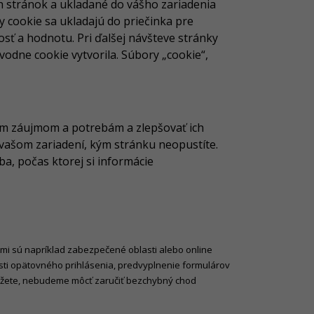
h stránok a ukladané do vášho zariadenia
y cookie sa ukladajú do priečinka pre
sť a hodnotu. Pri ďalšej návšteve stránky
odne cookie vytvorila. Súbory „cookie“,
šim záujmom a potrebám a zlepšovať ich
vašom zariadení, kým stránku neopustíte.
a, počas ktorej si informácie
mi sú napríklad zabezpečené oblasti alebo online
sti opätovného prihlásenia, predvyplnenie formulárov
akážete, nebudeme môcť zaručiť bezchybný chod