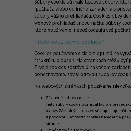
Súbory cookie sú malé textové súbory, ktor
(počítača alebo do iného zariadenia s príst
súbory vášho prehliadača. Cookies obvykle o
webový prehliadač znovu načíta súbory cooki
ktoré používame, nepoškodzujú váš počítač
Prečo používame cookies?
Cookies používame s cieľom optimálne vytvá
štruktúru a obsah. Na stránkach môžu byť p
Trvalé cookies zostávajú na vašom zariadení
ponechávame, závisí od typu súborov cookie
Na webových stránkach používame niekoľko 
Základné súbory cookie
Tieto súbory cookie tvoria základ pre prevádzk
platby. Základnými cookies sú napr. zapamätan
a podobne. Bez týchto cookies nemôžeme poskyt
stránok.
Prevádzkové súbory cookie