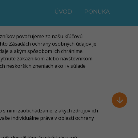
ÚVOD
PONUKA
kazníkov považujeme za našu kľúčovú
chto Zásadách ochrany osobných údajov je
aje a akým spôsobom ich chránime.
oskytnuté zákazníkom alebo návštevníkom
ch neskorších zneniach ako i v súlade

 s nimi zaobchádzame, z akých zdrojov ich
aše individuálne práva v oblasti ochrany
ík dovolil tým, že vložil záväznú