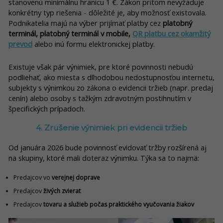
stanovenú minimálnu hranicu 1 €.
Zákon pritom nevyžaduje
konkrétny typ riešenia - dôležité je, aby možnosť existovala.
Podnikatelia majú na výber prijímať platby cez
platobný
terminál, platobný terminál v mobile,
QR platbu cez okamžitý
prevod
alebo inú formu elektronickej platby
.
Existuje však pár výnimiek, pre ktoré povinnosti nebudú
podliehať, ako miesta s dlhodobou nedostupnosťou internetu,
subjekty s výnimkou zo zákona o evidencii tržieb (napr. predaj
cenín) alebo osoby s tažkým zdravotným postihnutím v
špecifických prípadoch.
4. Zrušenie výnimiek pri evidencii tržieb
Od januára 2026 bude povinnosť evidovať tržby rozšírená aj
na skupiny, ktoré mali doteraz výnimku. Týka sa to najmä:
Predajcov vo
verejnej doprave
Predajcov
živých zvierat
Predajcov
tovaru a služieb počas praktického vyučovania žiakov