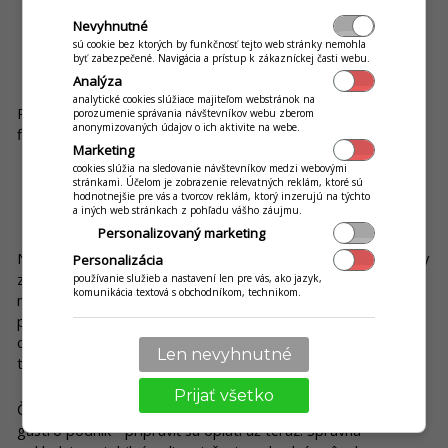
systému
Nevyhnutné
sú cookie bez ktorých by funkčnosť tejto web stránky nemohla
byť zabezpečené. Navigácia a prístup k zákazníckej časti webu.
6. Certifikácia pokladníc na 5 rokov
Analýza
analytické cookies slúžiace majiteľom webstránok na
Pokladničné systémy aj dátové úložiská budú certifikované
porozumenie správania návštevníkov webu zberom
anonymizovaných údajov o ich aktivite na webe.
finančnou správou. Platnosť certifikácie bude 5 rokov.
Marketing
cookies slúžia na sledovanie návštevníkov medzi webovými
stránkami. Účelom je zobrazenie relevatných reklám, ktoré sú
hodnotnejšie pre vás a tvorcov reklám, ktorý inzerujú na týchto
a iných web stránkach z pohľadu vášho záujmu.
Prečo sa oplatí pozerať na zmeny ako na príležitosť
Personalizovaný marketing
Nový zákon
o evidencii tržieb a povinné bezhotovostné platby
Personalizácia
zásadne zmenia spôsob fungovania prevádzok. Zmeny však
používanie služieb a nastavení len pre vás, ako jazyk,
komunikácia textová s obchodníkom, technikom.
majú
prevádzkam otvoriť nové možnosti - moderné spôsoby
platenia prinesú priestor pre vyšší obrat a časovú úsporu,
cloudový systém ponúkne spoľahlivosť a flexibilitu, a
Len nevyhnutné
transparentnosť zníži riziká pri kontrolách.
Prijať všetko
Či už ide o malé bistro, kaderníctvo, remeselníka alebo veľký
gastro podnik - pripraviť sa oplatí už teraz.
Správna