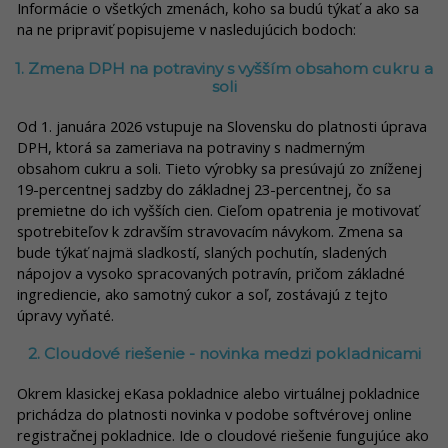
Informácie o všetkých zmenách, koho sa budú týkať a ako sa
na ne pripraviť popisujeme v nasledujúcich bodoch:
1. Zmena DPH na potraviny s vyšším obsahom cukru a
soli
Od 1. januára 2026 vstupuje na Slovensku do platnosti úprava
DPH, ktorá sa zameriava na potraviny s nadmerným
obsahom cukru a soli. Tieto výrobky sa presúvajú zo zníženej
19-percentnej sadzby do základnej 23-percentnej, čo sa
premietne do ich vyšších cien. Cieľom opatrenia je motivovať
spotrebiteľov k zdravším stravovacím návykom. Zmena sa
bude týkať najmä sladkostí, slaných pochutín, sladených
nápojov a vysoko spracovaných potravín, pričom základné
ingrediencie, ako samotný cukor a soľ, zostávajú z tejto
úpravy vyňaté.
2. Cloudové riešenie - novinka medzi pokladnicami
Okrem klasickej eKasa pokladnice alebo virtuálnej pokladnice
prichádza do platnosti novinka v podobe softvérovej online
registračnej pokladnice. Ide o cloudové riešenie fungujúce ako