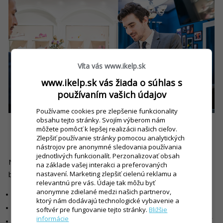
Víta vás www.ikelp.sk
www.ikelp.sk vás žiada o súhlas s
používaním vašich údajov
Používame cookies pre zlepšenie funkcionality
obsahu tejto stránky. Svojím výberom nám
môžete pomôcť k lepšej realizácii našich cieľov.
Zlepšiť používanie stránky pomocou analytických
5. Prísnejšie pravidlá pri výpadku pokladnice
nástrojov pre anonymné sledovania používania
jednotlivých funkcionalít. Perzonalizovať obsah
Nové pravidlá pri výpadku pokladnice sú prísnejšie, ako tomu
na základe vašej interakci a preferovaných
:
nastavení. Marketing zlepšiť cielenú reklamu a
bolo doposiaľ
relevantnú pre vás. Údaje tak môžu byť
anonymne zdielané medzi našich partnerov,
Poruchu treba nahlásiť
do konca pracovného dňa
ktorý nám dodávajú technologické vybavenie a
Obnoviť prevádzku najneskôr
do 96 hodín
softvér pre fungovanie tejto stránky.
Bližšie
informácie
Zabezpečiť ochranu dát a správne doposielať tržby hneď
po obnovení