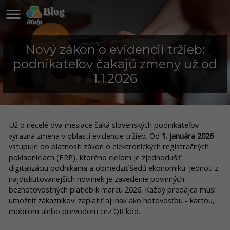

Blog
Nový zákon o evidencii tržieb:
podnikateľov čakajú zmeny už od
1.1.2026
Už o necelé dva mesiace čaká slovenských podnikateľov
výrazná zmena v oblasti evidencie tržieb. Od
1. januára 2026
vstupuje do platnosti zákon o elektronických registračných
pokladniciach (ERP), ktorého cieľom je zjednodušiť
digitalizáciu podnikania a obmedziť šedú ekonomiku.
Jednou z
najdiskutovanejších noviniek je zavedenie povinných
bezhotovostných platieb k marcu 2026. Každý predajca musí
umožniť zákazníkovi zaplatiť aj inak ako hotovosťou - kartou,
mobilom alebo
prevodom cez QR kód
.