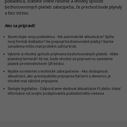
pokladnica, stabilné online riešenie a vhodný spôsob
bezhotovostných platieb zabezpečia, že prechod bude plynulý
a bez stresu.
Ako sa pripraviť:
Skontrolujte svoju pokladnicu - Má automatické aktualizácie? Spĺňa
nový formát dokladov? Vie prepojiť bezhotovostné platby? Staršie
zariadenia môžu mať problém udržať krok.
Vyberte si vhodný spôsob prijímania bezhotovostných platieb - Máte
platobný terminál? Ak nie, bude vhodné sa pripraviť na zavedenie
platieb prostredníctvom QR kódov.
Myslite na internet a technické zabezpečenie - Ako dostupnosť
aktualizácií, ako aj kompabilita pripojenia tlačiarní a skenerov. Je
vhodné mať záložné pripojenie.
Sledujte legislatívu - Odporúčame sledovať aktualizácie FS alebo získať
informácie od svojho poskytovateľa pokladničného riešenia