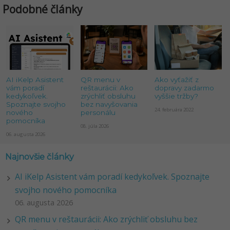
Podobné články
AI iKelp Asistent
QR menu v
Ako vyťažiť z
vám poradí
reštaurácii: Ako
dopravy zadarmo
kedykoľvek.
zrýchliť obsluhu
vyššie tržby?
Spoznajte svojho
bez navyšovania
24. februára 2022
nového
personálu
pomocníka
08. júla 2026
06. augusta 2026
Najnovšie články
AI iKelp Asistent vám poradí kedykoľvek. Spoznajte
svojho nového pomocníka
06. augusta 2026
QR menu v reštaurácii: Ako zrýchliť obsluhu bez